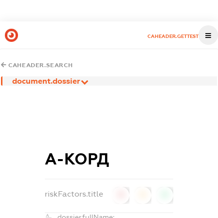
CAHEADER.GETTEST
CAHEADER.SEARCH
document.dossier
А-КОРД
riskFactors.title
0
0
0
dossier.fullName: