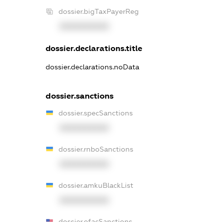
dossier.bigTaxPayerReg
XXXXXXXXXX
dossier.declarations.title
dossier.declarations.noData
dossier.sanctions
dossier.specSanctions
XXXXXXXXXX
dossier.rnboSanctions
XXXXXXXXXX
dossier.amkuBlackList
XXXXXXXXXX
dossier.ofacSanctions