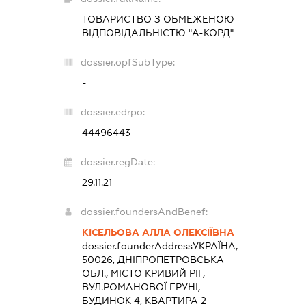
ТОВАРИСТВО З ОБМЕЖЕНОЮ
ВІДПОВІДАЛЬНІСТЮ "А-КОРД"
dossier.opfSubType:
-
dossier.edrpo:
44496443
dossier.regDate:
29.11.21
dossier.foundersAndBenef:
КІСЕЛЬОВА АЛЛА ОЛЕКСІЇВНА
dossier.founderAddress
УКРАЇНА,
50026, ДНІПРОПЕТРОВСЬКА
ОБЛ., МІСТО КРИВИЙ РІГ,
ВУЛ.РОМАНОВОЇ ГРУНІ,
БУДИНОК 4, КВАРТИРА 2