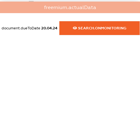
dossier.commercial_info.email
freemium.actualData
XXXXXXXXXX
dossier.commercial_info.website
document.dueToDate
20.04.24
SEARCH.ONMONITORING
XXXXXXXXXX
dossier.commercial_info.activity
XXXXXXXXXX
freemium.exampleText_1
freemium.exampleText_2
freemium.anonymousPerSearch2
FREEMIUM.DETAILS
FREEMIUM.REGISTER