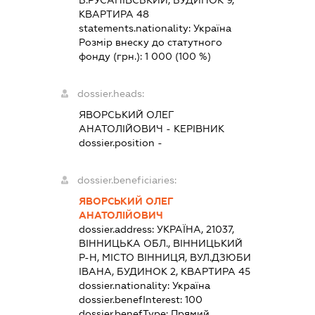
Б.РУСАНІВСЬКИЙ, БУДИНОК 9,
КВАРТИРА 48
statements.nationality:
Україна
Розмір внеску до статутного
фонду (грн.):
1 000
(100 %)
dossier.heads:
ЯВОРСЬКИЙ ОЛЕГ
АНАТОЛІЙОВИЧ
-
КЕРІВНИК
dossier.position -
dossier.beneficiaries:
ЯВОРСЬКИЙ ОЛЕГ
АНАТОЛІЙОВИЧ
dossier.address:
УКРАЇНА, 21037,
ВІННИЦЬКА ОБЛ., ВІННИЦЬКИЙ
Р-Н, МІСТО ВІННИЦЯ, ВУЛ.ДЗЮБИ
ІВАНА, БУДИНОК 2, КВАРТИРА 45
dossier.nationality:
Україна
dossier.benefInterest:
100
dossier.benefType:
Прямий