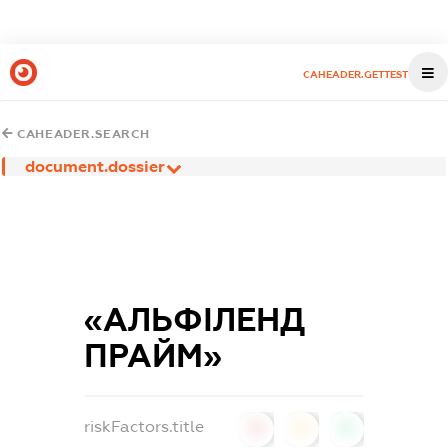
CAHEADER.GETTEST
CAHEADER.SEARCH
document.dossier
«АЛЬФІЛЕНД
ПРАЙМ»
riskFactors.title
0
0
0