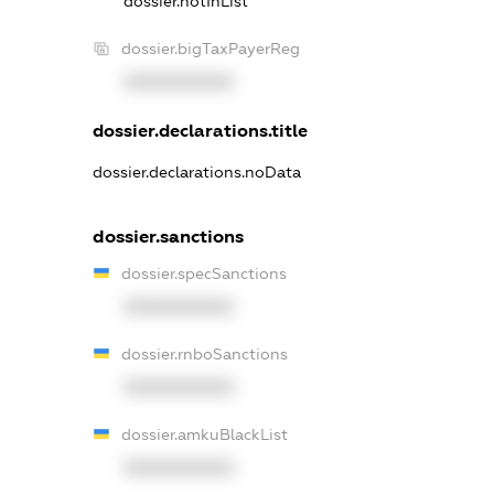
dossier.notInList
dossier.bigTaxPayerReg
XXXXXXXXXX
dossier.declarations.title
dossier.declarations.noData
dossier.sanctions
dossier.specSanctions
XXXXXXXXXX
dossier.rnboSanctions
XXXXXXXXXX
dossier.amkuBlackList
XXXXXXXXXX