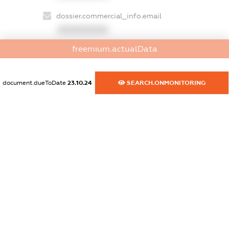
dossier.commercial_info.email
XXXXXXXXXX
freemium.actualData
dossier.commercial_info.website
XXXXXXXXXX
document.dueToDate
23.10.24
SEARCH.ONMONITORING
dossier.commercial_info.activity
XXXXXXXXXX
freemium.exampleText_1
freemium.exampleText_2
freemium.anonymousPerSearch2
FREEMIUM.DETAILS
FREEMIUM.REGISTER