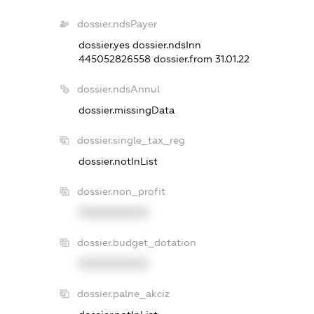
dossier.ndsPayer
dossier.yes
dossier.ndsInn
445052826558
dossier.from 31.01.22
dossier.ndsAnnul
dossier.missingData
dossier.single_tax_reg
dossier.notInList
dossier.non_profit
XXXXXXXXXX
dossier.budget_dotation
XXXXXXXXXX
dossier.palne_akciz