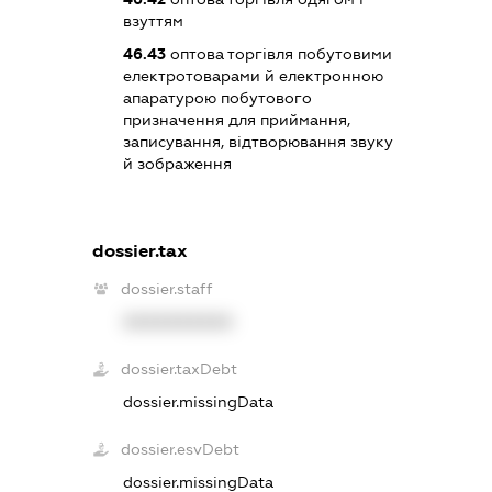
взуттям
46.43
оптова торгівля побутовими
електротоварами й електронною
апаратурою побутового
призначення для приймання,
записування, відтворювання звуку
й зображення
dossier.tax
dossier.staff
XXXXXXXXXX
dossier.taxDebt
dossier.missingData
dossier.esvDebt
dossier.missingData