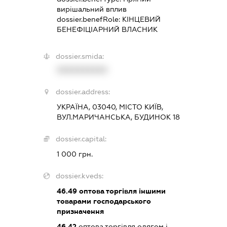
вирішальний вплив
dossier.benefRole:
КІНЦЕВИЙ
БЕНЕФІЦІАРНИЙ ВЛАСНИК
dossier.smida:
XXXXXXXXXX
dossier.address:
УКРАЇНА, 03040, МІСТО КИЇВ,
ВУЛ.МАРИЧАНСЬКА, БУДИНОК 18
dossier.capital:
1 000 грн.
dossier.kveds:
46.49
оптова торгівля іншими
товарами господарського
призначення
46.42
оптова торгівля одягом і