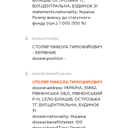
БІЛАШІВ, ОСТРОЗЬКА ТГ,
ВУЛ.ЦЕНТРАЛЬНА, БУДИНОК 31
statements.nationality:
Україна
Розмір внеску до статутного
фонду (грн.):
1 000
(100 %)
dossier.heads:
СТОЛЯР МИКОЛА ТИМОФІЙОВИЧ
-
КЕРІВНИК
dossier.position -
dossier.beneficiaries:
СТОЛЯР МИКОЛА ТИМОФІЙОВИЧ
dossier.address:
УКРАЇНА, 35842,
РІВНЕНСЬКА ОБЛ., РІВНЕНСЬКИЙ
Р-Н, СЕЛО БІЛАШІВ, ОСТРОЗЬКА
ТГ, ВУЛ.ЦЕНТРАЛЬНА, БУДИНОК
31
dossier.nationality:
Україна
dossier.benefInterest:
100
dossier.benefType:
Прямий