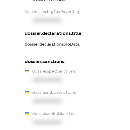
dossier.bigTaxPayerReg
XXXXXXXXXX
dossier.declarations.title
dossier.declarations.noData
dossier.sanctions
dossier.specSanctions
XXXXXXXXXX
dossier.rnboSanctions
XXXXXXXXXX
dossier.amkuBlackList
XXXXXXXXXX