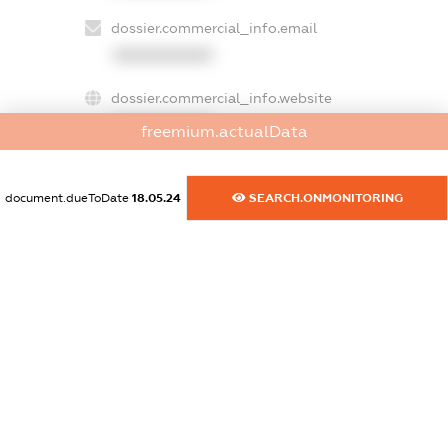
dossier.commercial_info.email
XXXXXXXXXX
dossier.commercial_info.website
XXXXXXXXXX
freemium.actualData
dossier.commercial_info.activity
XXXXXXXXXX
document.dueToDate
18.05.24
SEARCH.ONMONITORING
freemium.exampleText_1
freemium.exampleText_2
freemium.anonymousPerSearch2
FREEMIUM.DETAILS
FREEMIUM.REGISTER