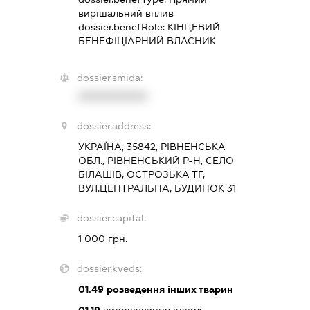
вирішальний вплив
dossier.benefRole:
КІНЦЕВИЙ
БЕНЕФІЦІАРНИЙ ВЛАСНИК
dossier.smida:
XXXXXXXXXX
dossier.address:
УКРАЇНА, 35842, РІВНЕНСЬКА
ОБЛ., РІВНЕНСЬКИЙ Р-Н, СЕЛО
БІЛАШІВ, ОСТРОЗЬКА ТГ,
ВУЛ.ЦЕНТРАЛЬНА, БУДИНОК 31
dossier.capital:
1 000 грн.
dossier.kveds:
01.49
розведення інших тварин
01.19
вирощування інших