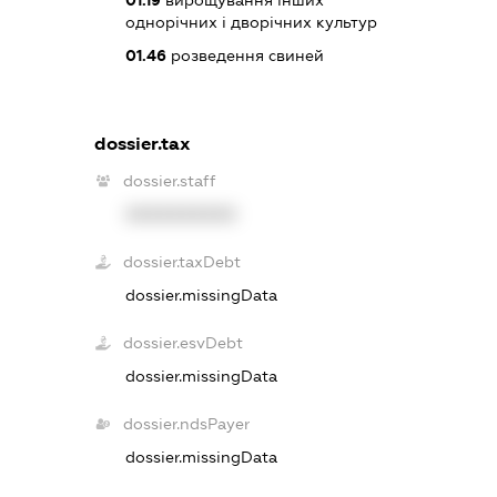
однорічних і дворічних культур
01.46
розведення свиней
dossier.tax
dossier.staff
XXXXXXXXXX
dossier.taxDebt
dossier.missingData
dossier.esvDebt
dossier.missingData
dossier.ndsPayer
dossier.missingData