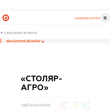
CAHEADER.GETTEST
CAHEADER.SEARCH
document.dossier
«СТОЛЯР-
АГРО»
riskFactors.title
0
0
0