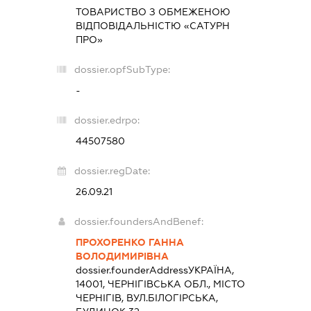
ТОВАРИСТВО З ОБМЕЖЕНОЮ
ВІДПОВІДАЛЬНІСТЮ «САТУРН
ПРО»
dossier.opfSubType:
-
dossier.edrpo:
44507580
dossier.regDate:
26.09.21
dossier.foundersAndBenef:
ПРОХОРЕНКО ГАННА
ВОЛОДИМИРІВНА
dossier.founderAddress
УКРАЇНА,
14001, ЧЕРНІГІВСЬКА ОБЛ., МІСТО
ЧЕРНІГІВ, ВУЛ.БІЛОГІРСЬКА,