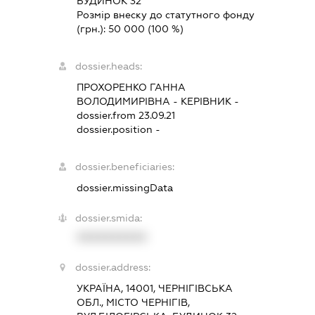
БУДИНОК 32
Розмір внеску до статутного фонду
(грн.):
50 000
(100 %)
dossier.heads:
ПРОХОРЕНКО ГАННА
ВОЛОДИМИРІВНА
-
КЕРІВНИК
-
dossier.from 23.09.21
dossier.position -
dossier.beneficiaries:
dossier.missingData
dossier.smida:
XXXXXXXXXX
dossier.address:
УКРАЇНА, 14001, ЧЕРНІГІВСЬКА
ОБЛ., МІСТО ЧЕРНІГІВ,