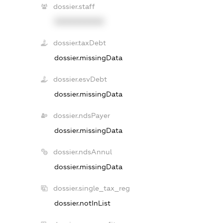
dossier.staff
XXXXXXXXXX
dossier.taxDebt
dossier.missingData
dossier.esvDebt
dossier.missingData
dossier.ndsPayer
dossier.missingData
dossier.ndsAnnul
dossier.missingData
dossier.single_tax_reg
dossier.notInList