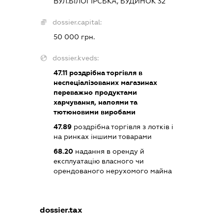
ВУЛ.БІЛОГІРСЬКА, БУДИНОК 32
dossier.capital:
50 000 грн.
dossier.kveds:
47.11
роздрібна торгівля в
неспеціалізованих магазинах
переважно продуктами
харчування, напоями та
тютюновими виробами
47.89
роздрібна торгівля з лотків і
на ринках іншими товарами
68.20
надання в оренду й
експлуатацію власного чи
орендованого нерухомого майна
dossier.tax