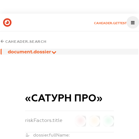
CAHEADER.GETTEST
CAHEADER.SEARCH
document.dossier
«САТУРН ПРО»
riskFactors.title
0
0
0
dossier.fullName: