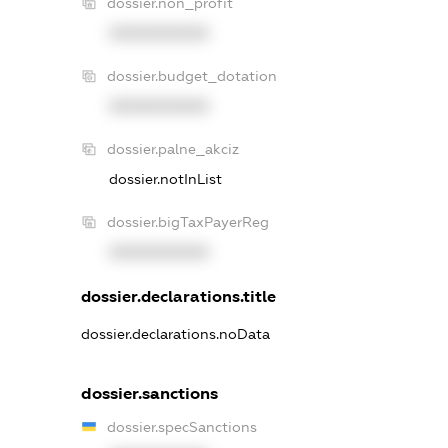
dossier.non_profit
XXXXXXXXXX
dossier.budget_dotation
XXXXXXXXXX
dossier.palne_akciz
dossier.notInList
dossier.bigTaxPayerReg
XXXXXXXXXX
dossier.declarations.title
dossier.declarations.noData
dossier.sanctions
dossier.specSanctions