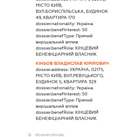
МІСТО КИЇВ,
ВУЛ.БОРИСПІЛЬСЬКА, БУДИНОК
49, КВАРТИРА 170
dossier.nationality:
Україна
dossier.benefInterest:
50
dossier.benefType:
Прямий
вирішальний вплив
dossier.benefRole:
КІНЦЕВИЙ
БЕНЕФІЦІАРНИЙ ВЛАСНИК
КІНЬОВ ВЛАДИСЛАВ ЮРІЙОВИЧ
dossier.address:
УКРАЇНА, 02175,
МІСТО КИЇВ, ВУЛ.РЕВУЦЬКОГО,
БУДИНОК 5, КВАРТИРА 329
dossier.nationality:
Україна
dossier.benefInterest:
50
dossier.benefType:
Прямий
вирішальний вплив
dossier.benefRole:
КІНЦЕВИЙ
БЕНЕФІЦІАРНИЙ ВЛАСНИК
dossier.smida: