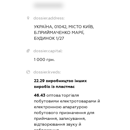
XXXXXXXXXX
dossier.address:
УКРАЇНА, 01042, МІСТО КИЇВ,
Б.ПРИЙМАЧЕНКО МАРІЇ,
БУДИНОК 1/27
dossier.capital:
1 000 грн.
dossier.kveds:
22.29
виробництво інших
виробів із пластмас
46.43
оптова торгівля
побутовими електротоварами й
електронною апаратурою
побутового призначення для
приймання, записування,
відтворювання звуку й