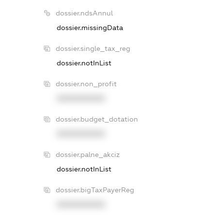
dossier.ndsAnnul
dossier.missingData
dossier.single_tax_reg
dossier.notInList
dossier.non_profit
XXXXXXXXXX
dossier.budget_dotation
XXXXXXXXXX
dossier.palne_akciz
dossier.notInList
dossier.bigTaxPayerReg
XXXXXXXXXX