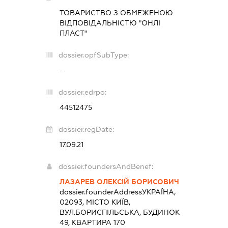
ТОВАРИСТВО З ОБМЕЖЕНОЮ
ВІДПОВІДАЛЬНІСТЮ "ОНЛІ
ПЛАСТ"
dossier.opfSubType:
-
dossier.edrpo:
44512475
dossier.regDate:
17.09.21
dossier.foundersAndBenef:
ЛАЗАРЕВ ОЛЕКСІЙ БОРИСОВИЧ
dossier.founderAddress
УКРАЇНА,
02093, МІСТО КИЇВ,
ВУЛ.БОРИСПІЛЬСЬКА, БУДИНОК
49, КВАРТИРА 170