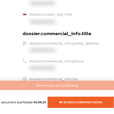
XXXXXXXXXX
dossier.russian_reg_title
XXXXXXXXXX
dossier.commercial_info.title
dossier.commercial_info.postal_address
XXXXXXXXXX
dossier.commercial_info.phone
XXXXXXXXXX
dossier.commercial_info.fax
freemium.actualData
XXXXXXXXXX
dossier.commercial_info.email
document.dueToDate
10.04.25
SEARCH.ONMONITORING
XXXXXXXXXX