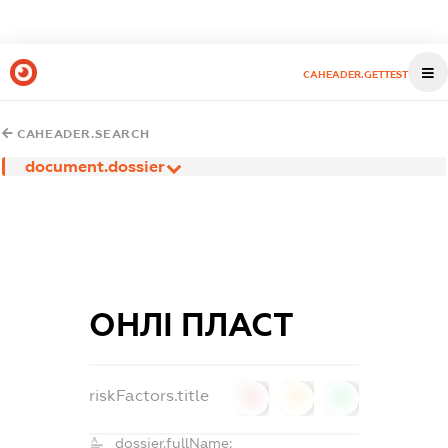
CAHEADER.GETTEST
CAHEADER.SEARCH
document.dossier
ОНЛІ ПЛАСТ
riskFactors.title
0
0
0
dossier.fullName: