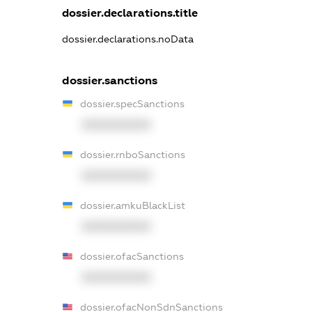
dossier.declarations.title
dossier.declarations.noData
dossier.sanctions
dossier.specSanctions
XXXXXXXXXX
dossier.rnboSanctions
XXXXXXXXXX
dossier.amkuBlackList
XXXXXXXXXX
dossier.ofacSanctions
XXXXXXXXXX
dossier.ofacNonSdnSanctions