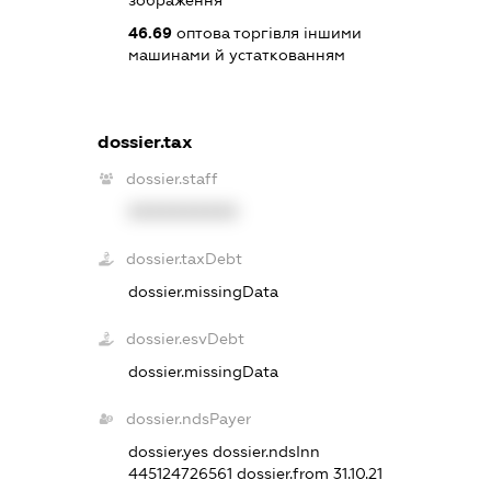
зображення
46.69
оптова торгівля іншими
машинами й устаткованням
dossier.tax
dossier.staff
XXXXXXXXXX
dossier.taxDebt
dossier.missingData
dossier.esvDebt
dossier.missingData
dossier.ndsPayer
dossier.yes
dossier.ndsInn
445124726561
dossier.from 31.10.21