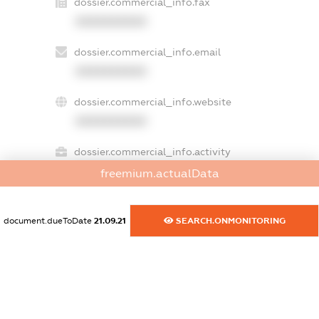
dossier.commercial_info.fax
XXXXXXXXXX
dossier.commercial_info.email
XXXXXXXXXX
dossier.commercial_info.website
XXXXXXXXXX
dossier.commercial_info.activity
XXXXXXXXXX
freemium.actualData
document.dueToDate
21.09.21
SEARCH.ONMONITORING
freemium.exampleText_1
freemium.exampleText_2
freemium.anonymousPerSearch2
FREEMIUM.DETAILS
FREEMIUM.REGISTER