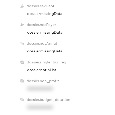
dossier.esvDebt
dossier.missingData
dossier.ndsPayer
dossier.missingData
dossier.ndsAnnul
dossier.missingData
dossier.single_tax_reg
dossier.notInList
dossier.non_profit
XXXXXXXXXX
dossier.budget_dotation
XXXXXXXXXX