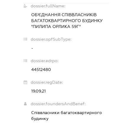
dossier.fullName:
ОБ'ЄДНАННЯ СПІВВЛАСНИКІВ
БАГАТОКВАРТИРНОГО БУДИНКУ
"ПИЛИПА ОРЛИКА 59Г"
dossier.opfSubType:
-
dossier.edrpo:
44512480
dossier.regDate:
19.09.21
dossier.foundersAndBenef:
Співвласники багатоквартирного
будинку