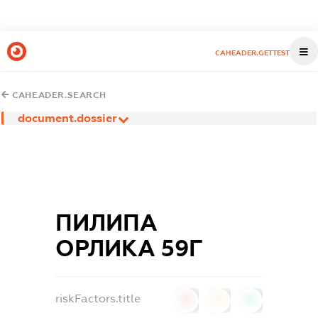
CAHEADER.GETTEST
CAHEADER.SEARCH
document.dossier
ПИЛИПА
ОРЛИКА 59Г
riskFactors.title
0
0
0