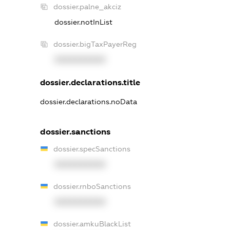
dossier.palne_akciz
dossier.notInList
dossier.bigTaxPayerReg
XXXXXXXXXX
dossier.declarations.title
dossier.declarations.noData
dossier.sanctions
dossier.specSanctions
XXXXXXXXXX
dossier.rnboSanctions
XXXXXXXXXX
dossier.amkuBlackList