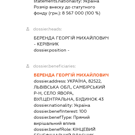
statements.nationality:
Україна
Розмір внеску до статутного
фонду (грн.):
8 567 000
(100 %)
dossier.heads:
БЕРЕНДА ГЕОРГІЙ МИХАЙЛОВИЧ
-
КЕРІВНИК
dossier.position -
dossier.beneficiaries:
БЕРЕНДА ГЕОРГІЙ МИХАЙЛОВИЧ
dossier.address:
УКРАЇНА, 82522,
ЛЬВІВСЬКА ОБЛ., САМБІРСЬКИЙ
Р-Н, СЕЛО ЯВОРА,
ВУЛ.ЦЕНТРАЛЬНА, БУДИНОК 43
dossier.nationality:
Україна
dossier.benefInterest:
100
dossier.benefType:
Прямий
вирішальний вплив
dossier.benefRole:
КІНЦЕВИЙ