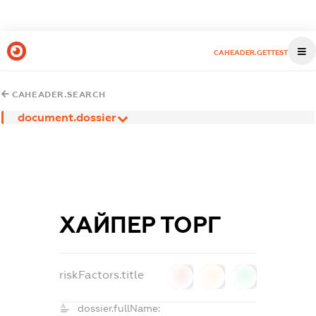
CAHEADER.GETTEST
CAHEADER.SEARCH
document.dossier
ХАЙПЕР ТОРГ
riskFactors.title
0
0
0
dossier.fullName: