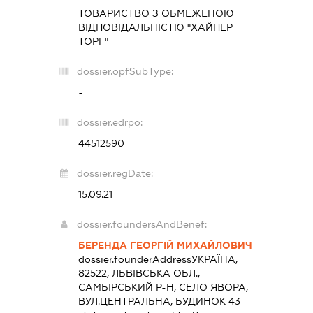
ТОВАРИСТВО З ОБМЕЖЕНОЮ
ВІДПОВІДАЛЬНІСТЮ "ХАЙПЕР
ТОРГ"
dossier.opfSubType:
-
dossier.edrpo:
44512590
dossier.regDate:
15.09.21
dossier.foundersAndBenef:
БЕРЕНДА ГЕОРГІЙ МИХАЙЛОВИЧ
dossier.founderAddress
УКРАЇНА,
82522, ЛЬВІВСЬКА ОБЛ.,
САМБІРСЬКИЙ Р-Н, СЕЛО ЯВОРА,
ВУЛ.ЦЕНТРАЛЬНА, БУДИНОК 43