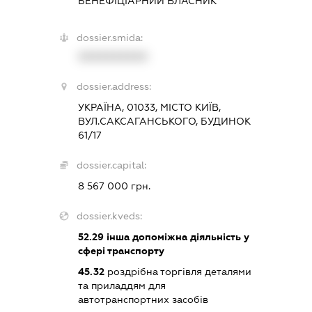
БЕНЕФІЦІАРНИЙ ВЛАСНИК
dossier.smida:
XXXXXXXXXX
dossier.address:
УКРАЇНА, 01033, МІСТО КИЇВ,
ВУЛ.САКСАГАНСЬКОГО, БУДИНОК
61/17
dossier.capital:
8 567 000 грн.
dossier.kveds:
52.29
інша допоміжна діяльність у
сфері транспорту
45.32
роздрібна торгівля деталями
та приладдям для
автотранспортних засобів