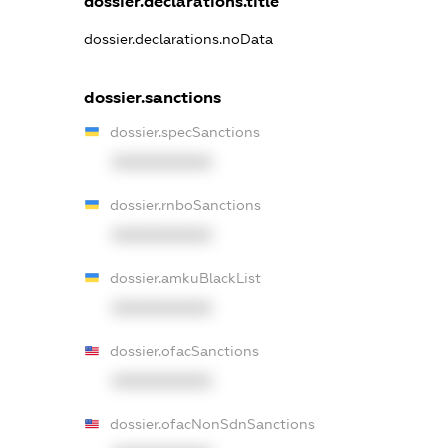
dossier.declarations.title
dossier.declarations.noData
dossier.sanctions
dossier.specSanctions
XXXXXXXXXX
dossier.rnboSanctions
XXXXXXXXXX
dossier.amkuBlackList
XXXXXXXXXX
dossier.ofacSanctions
XXXXXXXXXX
dossier.ofacNonSdnSanctions