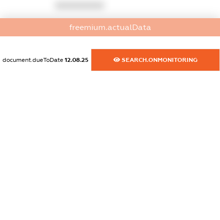
XXXXXXXXXX
dossier.commercial_info.activity
freemium.actualData
XXXXXXXXXX
document.dueToDate
12.08.25
SEARCH.ONMONITORING
freemium.exampleText_1
freemium.exampleText_2
freemium.anonymousPerSearch2
FREEMIUM.DETAILS
FREEMIUM.REGISTER