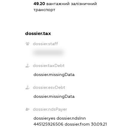
49.20
вантажний залізничний
транспорт
dossier.tax
dossier.staff
XXXXXXXXXX
dossier.taxDebt
dossier.missingData
dossier.esvDebt
dossier.missingData
dossier.ndsPayer
dossier.yes
dossier.ndsInn
445125926506
dossier.from 30.09.21