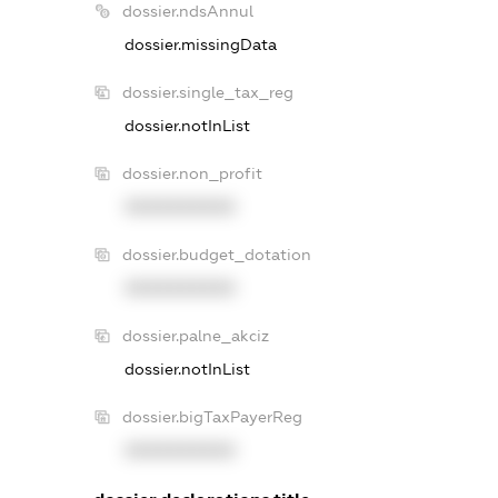
dossier.ndsAnnul
dossier.missingData
dossier.single_tax_reg
dossier.notInList
dossier.non_profit
XXXXXXXXXX
dossier.budget_dotation
XXXXXXXXXX
dossier.palne_akciz
dossier.notInList
dossier.bigTaxPayerReg
XXXXXXXXXX