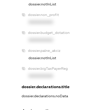
dossier.notInList
dossier.non_profit
XXXXXXXXXX
dossier.budget_dotation
XXXXXXXXXX
dossier.palne_akciz
dossier.notInList
dossier.bigTaxPayerReg
XXXXXXXXXX
dossier.declarations.title
dossier.declarations.noData