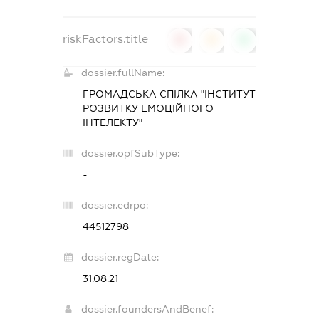
riskFactors.title
0
0
0
dossier.fullName:
ГРОМАДСЬКА СПІЛКА "ІНСТИТУТ
РОЗВИТКУ ЕМОЦІЙНОГО
ІНТЕЛЕКТУ"
dossier.opfSubType:
-
dossier.edrpo:
44512798
dossier.regDate:
31.08.21
dossier.foundersAndBenef: