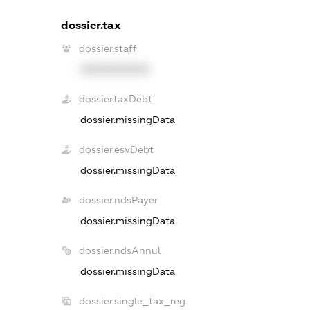
dossier.tax
dossier.staff
XXXXXXXXXX
dossier.taxDebt
dossier.missingData
dossier.esvDebt
dossier.missingData
dossier.ndsPayer
dossier.missingData
dossier.ndsAnnul
dossier.missingData
dossier.single_tax_reg