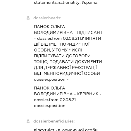
statements.nationality:
Україна
dossier.heads:
ПАНОК ОЛЬГА
ВОЛОДИМИРІВНА
-
ПІДПИСАНТ
- dossier.from 02.08.21
ВЧИНЯТИ
ДІЇ ВІД ІМЕНІ ЮРИДИЧНОЇ
ОСОБИ, У ТОМУ ЧИСЛІ
ПІДПИСУВАТИ ДОГОВОРИ
ТОЩО, ПОДАВАТИ ДОКУМЕНТИ
ДЛЯ ДЕРЖАВНОЇ РЕЄСТРАЦІЇ
ВІД ІМЕНІ ЮРИДИЧНОЇ ОСОБИ
dossier.position -
ПАНОК ОЛЬГА
ВОЛОДИМИРІВНА
-
КЕРІВНИК
-
dossier.from 02.08.21
dossier.position -
dossier.beneficiaries:
відсутність в юридичної особи