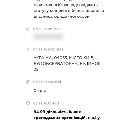
фізичних осіб, які відповідають
статусу кінцевого бенефіціарного
власника юридичної особи
dossier.smida:
XXXXXXXXXX
dossier.address:
УКРАЇНА, 04053, МІСТО КИЇВ,
ВУЛ.ОБСЕРВАТОРНА, БУДИНОК
25
dossier.capital:
0 грн.
dossier.kveds:
94.99
діяльність інших
громадських організацій, н.в.і.у.