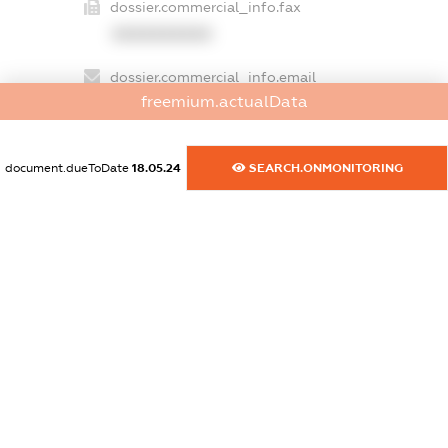
dossier.commercial_info.fax
XXXXXXXXXX
dossier.commercial_info.email
freemium.actualData
XXXXXXXXXX
dossier.commercial_info.website
document.dueToDate
18.05.24
SEARCH.ONMONITORING
XXXXXXXXXX
dossier.commercial_info.activity
XXXXXXXXXX
freemium.exampleText_1
freemium.exampleText_2
freemium.anonymousPerSearch2
FREEMIUM.DETAILS
FREEMIUM.REGISTER