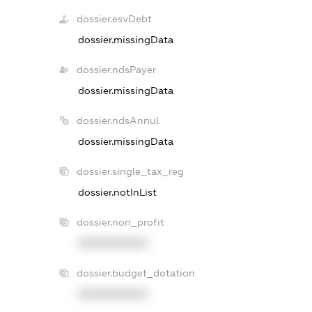
dossier.esvDebt
dossier.missingData
dossier.ndsPayer
dossier.missingData
dossier.ndsAnnul
dossier.missingData
dossier.single_tax_reg
dossier.notInList
dossier.non_profit
XXXXXXXXXX
dossier.budget_dotation
XXXXXXXXXX