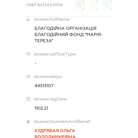
riskFactors.title
0
0
0
dossier.fullName:
БЛАГОДІЙНА ОРГАНІЗАЦІЯ
БЛАГОДІЙНИЙ ФОНД “МАРІЯ-
ТЕРЕЗА”
dossier.opfSubType:
-
dossier.edrpo:
44513107
dossier.regDate:
19.12.21
dossier.foundersAndBenef:
КУДРЯВАЯ ОЛЬГА
ВОЛОДИМИРІВНА