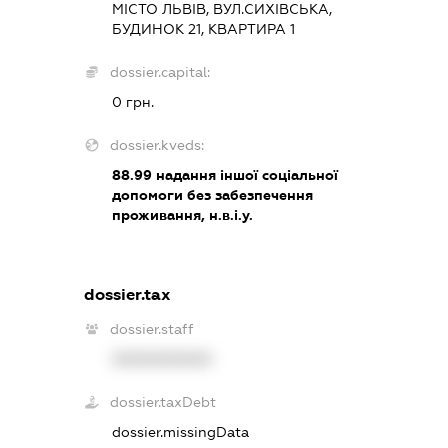
МІСТО ЛЬВІВ, ВУЛ.СИХІВСЬКА,
БУДИНОК 21, КВАРТИРА 1
dossier.capital:
0 грн.
dossier.kveds:
88.99
надання іншої соціальної
допомоги без забезпечення
проживання, н.в.і.у.
dossier.tax
dossier.staff
XXXXXXXXXX
dossier.taxDebt
dossier.missingData