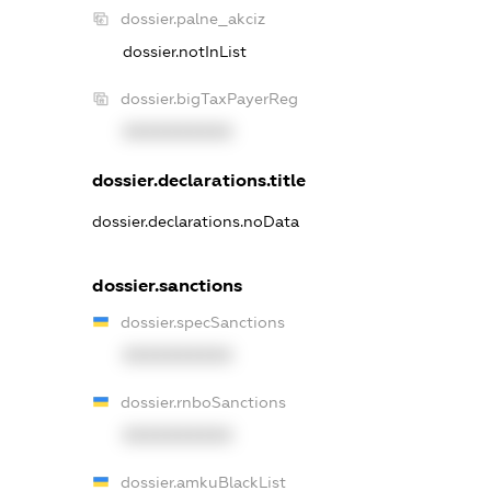
dossier.palne_akciz
dossier.notInList
dossier.bigTaxPayerReg
XXXXXXXXXX
dossier.declarations.title
dossier.declarations.noData
dossier.sanctions
dossier.specSanctions
XXXXXXXXXX
dossier.rnboSanctions
XXXXXXXXXX
dossier.amkuBlackList