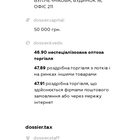
ВУЛ.МЕЧНІКОВА, БУДИНОК 16,
ОФІС 211
dossier.capital:
50 000 грн.
dossier.kveds:
46.90
неспеціалізована оптова
торгівля
47.89
роздрібна торгівля з лотків і
на ринках іншими товарами
47.91
роздрібна торгівля, що
здійснюється фірмами поштового
замовлення або через мережу
інтернет
dossier.tax
dossier.staff