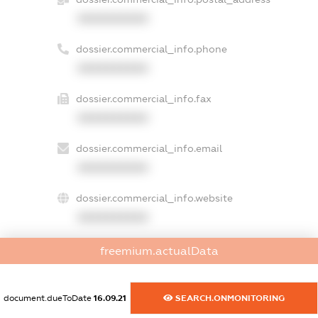
XXXXXXXXXX
dossier.commercial_info.phone
XXXXXXXXXX
dossier.commercial_info.fax
XXXXXXXXXX
dossier.commercial_info.email
XXXXXXXXXX
dossier.commercial_info.website
XXXXXXXXXX
dossier.commercial_info.activity
freemium.actualData
XXXXXXXXXX
document.dueToDate
16.09.21
SEARCH.ONMONITORING