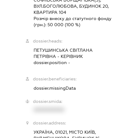
СОФІЇВСЬКА БОРЩАГІВКА(З),
ВУЛ.БОГОЛЮБОВА, БУДИНОК 20,
КВАРТИРА 104
Розмір внеску до статутного фонду
(грн.):
50 000
(100 %)
dossier.heads:
ПЕТУШИНСЬКА СВІТЛАНА
ПЕТРІВНА
-
КЕРІВНИК
dossier.position -
dossier.beneficiaries:
dossier.missingData
dossier.smida:
XXXXXXXXXX
dossier.address:
УКРАЇНА, 01021, МІСТО КИЇВ,