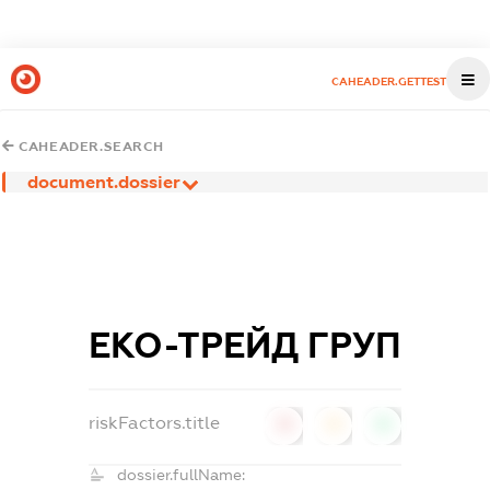
CAHEADER.GETTEST
CAHEADER.SEARCH
document.dossier
ЕКО-ТРЕЙД ГРУП
riskFactors.title
0
0
0
dossier.fullName: