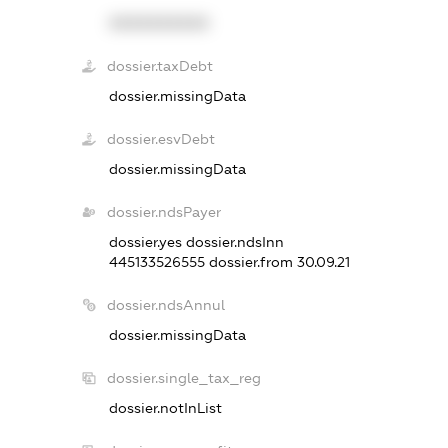
XXXXXXXXXX
dossier.taxDebt
dossier.missingData
dossier.esvDebt
dossier.missingData
dossier.ndsPayer
dossier.yes
dossier.ndsInn
445133526555
dossier.from 30.09.21
dossier.ndsAnnul
dossier.missingData
dossier.single_tax_reg
dossier.notInList