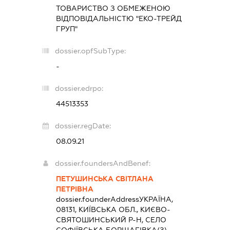
ТОВАРИСТВО З ОБМЕЖЕНОЮ
ВІДПОВІДАЛЬНІСТЮ "ЕКО-ТРЕЙД
ГРУП"
dossier.opfSubType:
-
dossier.edrpo:
44513353
dossier.regDate:
08.09.21
dossier.foundersAndBenef:
ПЕТУШИНСЬКА СВІТЛАНА
ПЕТРІВНА
dossier.founderAddress
УКРАЇНА,
08131, КИЇВСЬКА ОБЛ., КИЄВО-
СВЯТОШИНСЬКИЙ Р-Н, СЕЛО