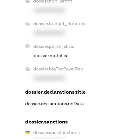
dossier.non_profit
XXXXXXXXXX
dossier.budget_dotation
XXXXXXXXXX
dossier.palne_akciz
dossier.notInList
dossier.bigTaxPayerReg
XXXXXXXXXX
dossier.declarations.title
dossier.declarations.noData
dossier.sanctions
dossier.specSanctions