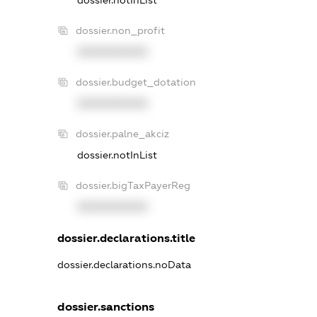
dossier.notInList
dossier.non_profit
XXXXXXXXXX
dossier.budget_dotation
XXXXXXXXXX
dossier.palne_akciz
dossier.notInList
dossier.bigTaxPayerReg
XXXXXXXXXX
dossier.declarations.title
dossier.declarations.noData
dossier.sanctions