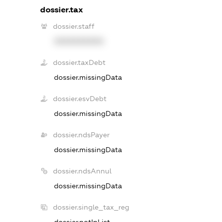
dossier.tax
dossier.staff
XXXXXXXXXX
dossier.taxDebt
dossier.missingData
dossier.esvDebt
dossier.missingData
dossier.ndsPayer
dossier.missingData
dossier.ndsAnnul
dossier.missingData
dossier.single_tax_reg