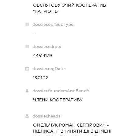
ОБСЛУГОВУЮЧИЙ КООПЕРАТИВ
"ПАТРІОТІВ"
dossier.opfSubType:
-
dossier.edrpo:
44514179
dossier.regDate:
13.01.22
dossier.foundersAndBenef:
ЧЛЕНИ КООПЕРАТИВУ
dossier.heads:
ОМЕЛЬЧУК РОМАН СЕРГІЙОВИЧ
-
ПІДПИСАНТ
ВЧИНЯТИ ДІЇ ВІД ІМЕНІ