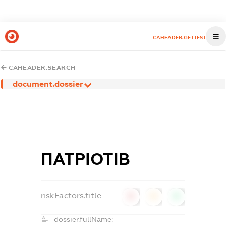
CAHEADER.GETTEST
CAHEADER.SEARCH
document.dossier
ПАТРІОТІВ
riskFactors.title
0
0
0
dossier.fullName: