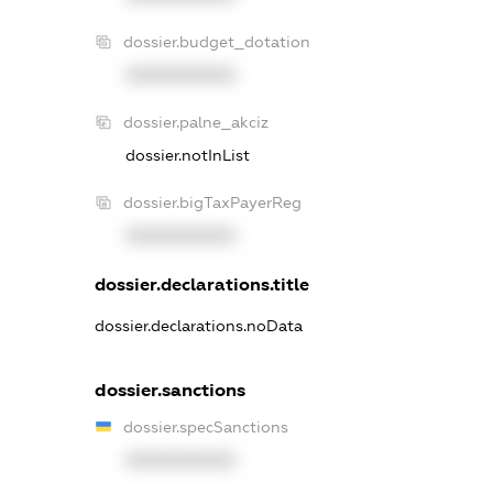
dossier.budget_dotation
XXXXXXXXXX
dossier.palne_akciz
dossier.notInList
dossier.bigTaxPayerReg
XXXXXXXXXX
dossier.declarations.title
dossier.declarations.noData
dossier.sanctions
dossier.specSanctions
XXXXXXXXXX