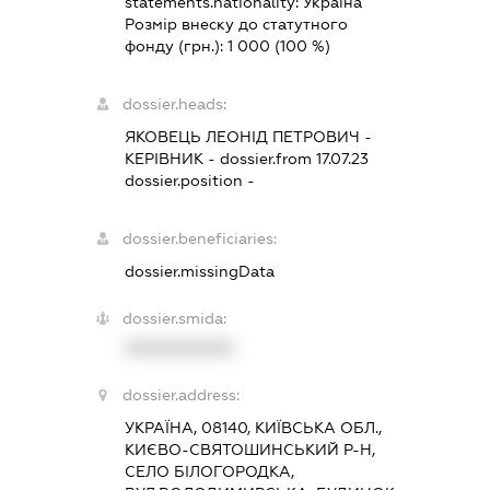
statements.nationality:
Україна
Розмір внеску до статутного
фонду (грн.):
1 000
(100 %)
dossier.heads:
ЯКОВЕЦЬ ЛЕОНІД ПЕТРОВИЧ
-
КЕРІВНИК
- dossier.from 17.07.23
dossier.position -
dossier.beneficiaries:
dossier.missingData
dossier.smida:
XXXXXXXXXX
dossier.address:
УКРАЇНА, 08140, КИЇВСЬКА ОБЛ.,
КИЄВО-СВЯТОШИНСЬКИЙ Р-Н,
СЕЛО БІЛОГОРОДКА,