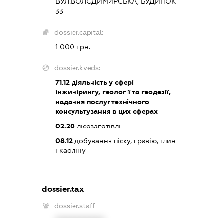
ВУЛ.ВОЛОДИМИРСЬКА, БУДИНОК
33
dossier.capital:
1 000 грн.
dossier.kveds:
71.12
діяльність у сфері
інжинірингу, геології та геодезії,
надання послуг технічного
консультування в цих сферах
02.20
лісозаготівлі
08.12
добування піску, гравію, глин
і каоліну
dossier.tax
dossier.staff