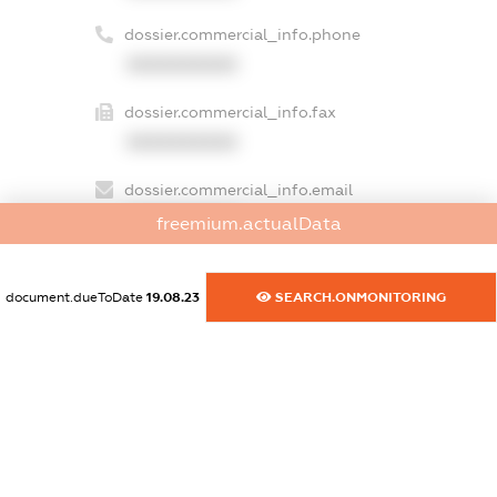
dossier.commercial_info.phone
XXXXXXXXXX
dossier.commercial_info.fax
XXXXXXXXXX
dossier.commercial_info.email
XXXXXXXXXX
freemium.actualData
dossier.commercial_info.website
XXXXXXXXXX
document.dueToDate
19.08.23
SEARCH.ONMONITORING
dossier.commercial_info.activity
XXXXXXXXXX
freemium.exampleText_1
freemium.exampleText_2