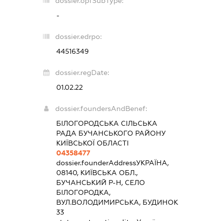
dossier.opfSubType:
-
dossier.edrpo:
44516349
dossier.regDate:
01.02.22
dossier.foundersAndBenef:
БІЛОГОРОДСЬКА СІЛЬСЬКА
РАДА БУЧАНСЬКОГО РАЙОНУ
КИЇВСЬКОЇ ОБЛАСТІ
04358477
dossier.founderAddress
УКРАЇНА,
08140, КИЇВСЬКА ОБЛ.,
БУЧАНСЬКИЙ Р-Н, СЕЛО
БІЛОГОРОДКА,
ВУЛ.ВОЛОДИМИРСЬКА, БУДИНОК
33