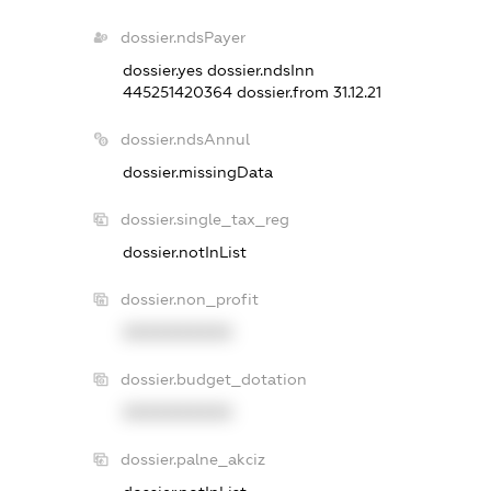
dossier.ndsPayer
dossier.yes
dossier.ndsInn
445251420364
dossier.from 31.12.21
dossier.ndsAnnul
dossier.missingData
dossier.single_tax_reg
dossier.notInList
dossier.non_profit
XXXXXXXXXX
dossier.budget_dotation
XXXXXXXXXX
dossier.palne_akciz