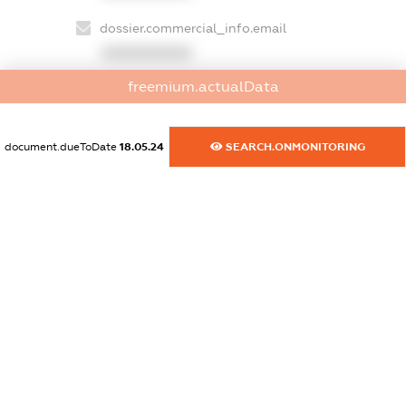
dossier.commercial_info.email
XXXXXXXXXX
freemium.actualData
dossier.commercial_info.website
XXXXXXXXXX
document.dueToDate
18.05.24
SEARCH.ONMONITORING
dossier.commercial_info.activity
XXXXXXXXXX
freemium.exampleText_1
freemium.exampleText_2
freemium.anonymousPerSearch2
FREEMIUM.DETAILS
FREEMIUM.REGISTER