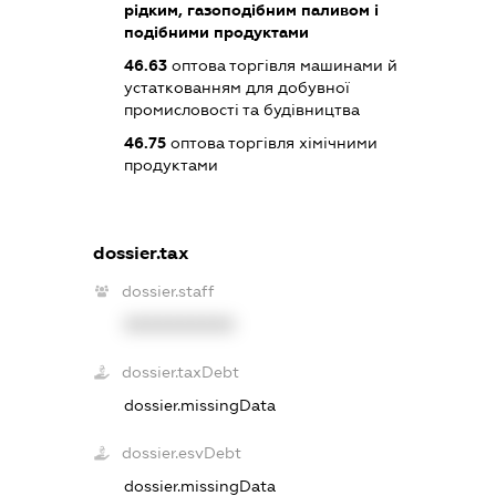
рідким, газоподібним паливом і
подібними продуктами
46.63
оптова торгівля машинами й
устаткованням для добувної
промисловості та будівництва
46.75
оптова торгівля хімічними
продуктами
dossier.tax
dossier.staff
XXXXXXXXXX
dossier.taxDebt
dossier.missingData
dossier.esvDebt
dossier.missingData