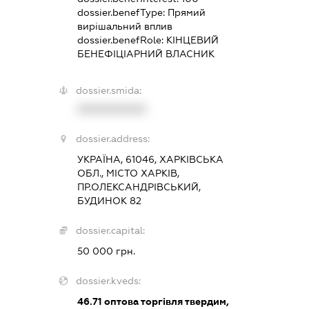
dossier.benefType:
Прямий
вирішальний вплив
dossier.benefRole:
КІНЦЕВИЙ
БЕНЕФІЦІАРНИЙ ВЛАСНИК
dossier.smida:
XXXXXXXXXX
dossier.address:
УКРАЇНА, 61046, ХАРКІВСЬКА
ОБЛ., МІСТО ХАРКІВ,
ПР.ОЛЕКСАНДРІВСЬКИЙ,
БУДИНОК 82
dossier.capital:
50 000 грн.
dossier.kveds:
46.71
оптова торгівля твердим,