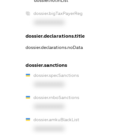
dossier.notInList
dossier.bigTaxPayerReg
XXXXXXXXXX
dossier.declarations.title
dossier.declarations.noData
dossier.sanctions
dossier.specSanctions
XXXXXXXXXX
dossier.rnboSanctions
XXXXXXXXXX
dossier.amkuBlackList
XXXXXXXXXX