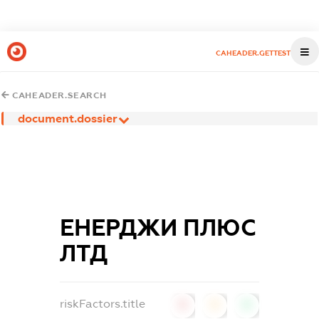
CAHEADER.GETTEST
CAHEADER.SEARCH
document.dossier
ЕНЕРДЖИ ПЛЮС
ЛТД
riskFactors.title
0
0
0