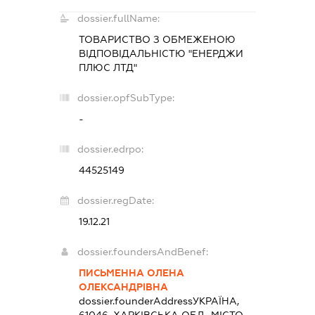
dossier.fullName:
ТОВАРИСТВО З ОБМЕЖЕНОЮ
ВІДПОВІДАЛЬНІСТЮ "ЕНЕРДЖИ
ПЛЮС ЛТД"
dossier.opfSubType:
-
dossier.edrpo:
44525149
dossier.regDate:
19.12.21
dossier.foundersAndBenef:
ПИСЬМЕННА ОЛЕНА
ОЛЕКСАНДРІВНА
dossier.founderAddress
УКРАЇНА,