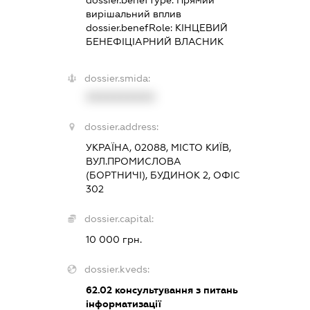
dossier.benefType:
Прямий
вирішальний вплив
dossier.benefRole:
КІНЦЕВИЙ
БЕНЕФІЦІАРНИЙ ВЛАСНИК
dossier.smida:
XXXXXXXXXX
dossier.address:
УКРАЇНА, 02088, МІСТО КИЇВ,
ВУЛ.ПРОМИСЛОВА
(БОРТНИЧІ), БУДИНОК 2, ОФІС
302
dossier.capital:
10 000 грн.
dossier.kveds:
62.02
консультування з питань
інформатизації