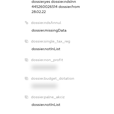
dossier.yes
dossier.ndsInn
445260026514
dossier.from
28.02.22
dossier.ndsAnnul
dossier.missingData
dossier.single_tax_reg
dossier.notInList
dossier.non_profit
XXXXXXXXXX
dossier.budget_dotation
XXXXXXXXXX
dossier.palne_akciz
dossier.notInList