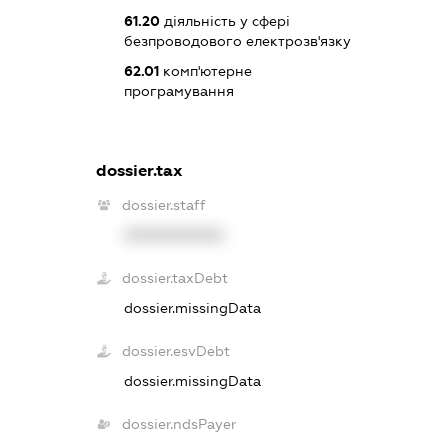
61.20
діяльність у сфері
безпроводового електрозв'язку
62.01
комп'ютерне
програмування
dossier.tax
dossier.staff
XXXXXXXXXX
dossier.taxDebt
dossier.missingData
dossier.esvDebt
dossier.missingData
dossier.ndsPayer