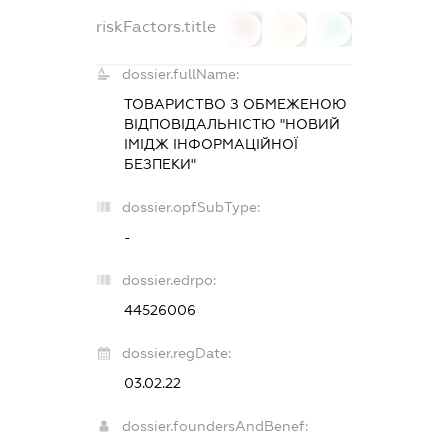
riskFactors.title
0
0
0
dossier.fullName:
ТОВАРИСТВО З ОБМЕЖЕНОЮ
ВІДПОВІДАЛЬНІСТЮ "НОВИЙ
ІМІДЖ ІНФОРМАЦІЙНОЇ
БЕЗПЕКИ"
dossier.opfSubType:
-
dossier.edrpo:
44526006
dossier.regDate:
03.02.22
dossier.foundersAndBenef: