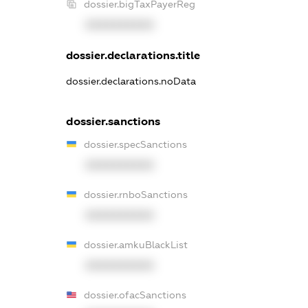
dossier.bigTaxPayerReg
XXXXXXXXXX
dossier.declarations.title
dossier.declarations.noData
dossier.sanctions
dossier.specSanctions
XXXXXXXXXX
dossier.rnboSanctions
XXXXXXXXXX
dossier.amkuBlackList
XXXXXXXXXX
dossier.ofacSanctions