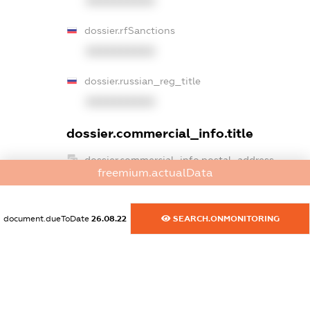
XXXXXXXXXX
dossier.rfSanctions
XXXXXXXXXX
dossier.russian_reg_title
XXXXXXXXXX
dossier.commercial_info.title
dossier.commercial_info.postal_address
freemium.actualData
XXXXXXXXXX
dossier.commercial_info.phone
document.dueToDate
26.08.22
SEARCH.ONMONITORING
XXXXXXXXXX
dossier.commercial_info.fax
XXXXXXXXXX
dossier.commercial_info.email