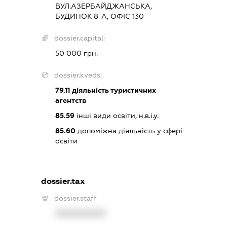
ВУЛ.АЗЕРБАЙДЖАНСЬКА,
БУДИНОК 8-А, ОФІС 130
dossier.capital:
50 000 грн.
dossier.kveds:
79.11
діяльність туристичних
агентств
85.59
інші види освіти, н.в.і.у.
85.60
допоміжна діяльність у сфері
освіти
dossier.tax
dossier.staff
XXXXXXXXXX