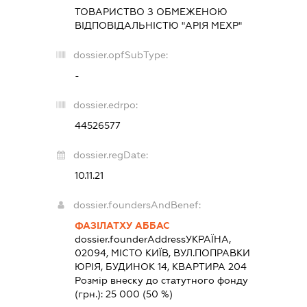
ТОВАРИСТВО З ОБМЕЖЕНОЮ
ВІДПОВІДАЛЬНІСТЮ "АРІЯ МЕХР"
dossier.opfSubType:
-
dossier.edrpo:
44526577
dossier.regDate:
10.11.21
dossier.foundersAndBenef:
ФАЗІЛАТХУ АББАС
dossier.founderAddress
УКРАЇНА,
02094, МІСТО КИЇВ, ВУЛ.ПОПРАВКИ
ЮРІЯ, БУДИНОК 14, КВАРТИРА 204
Розмір внеску до статутного фонду
(грн.):
25 000
(50 %)