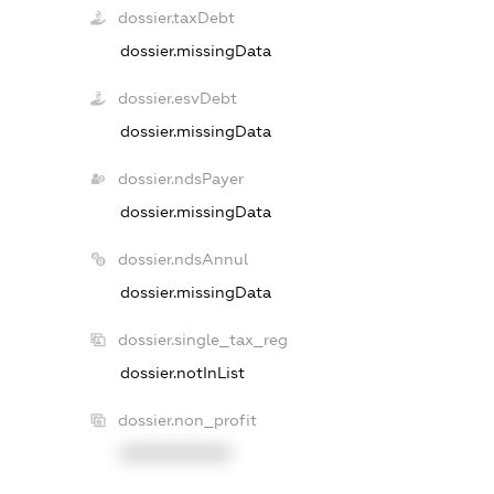
dossier.taxDebt
dossier.missingData
dossier.esvDebt
dossier.missingData
dossier.ndsPayer
dossier.missingData
dossier.ndsAnnul
dossier.missingData
dossier.single_tax_reg
dossier.notInList
dossier.non_profit
XXXXXXXXXX