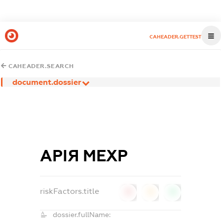
CAHEADER.GETTEST
CAHEADER.SEARCH
document.dossier
АРІЯ МЕХР
riskFactors.title
0
0
0
dossier.fullName: