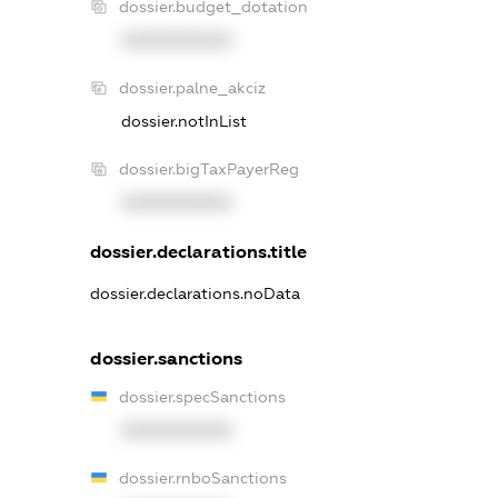
dossier.budget_dotation
XXXXXXXXXX
dossier.palne_akciz
dossier.notInList
dossier.bigTaxPayerReg
XXXXXXXXXX
dossier.declarations.title
dossier.declarations.noData
dossier.sanctions
dossier.specSanctions
XXXXXXXXXX
dossier.rnboSanctions