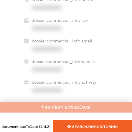
XXXXXXXXXX
dossier.commercial_info.fax
XXXXXXXXXX
dossier.commercial_info.email
XXXXXXXXXX
dossier.commercial_info.website
XXXXXXXXXX
dossier.commercial_info.activity
XXXXXXXXXX
freemium.actualData
freemium.exampleText_1
freemium.exampleText_2
freemium.anonymousPerSearch2
document.dueToDate
12.11.21
SEARCH.ONMONITORING