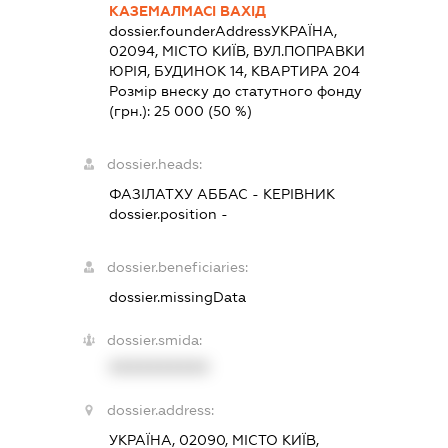
КАЗЕМАЛМАСІ ВАХІД
dossier.founderAddress
УКРАЇНА,
02094, МІСТО КИЇВ, ВУЛ.ПОПРАВКИ
ЮРІЯ, БУДИНОК 14, КВАРТИРА 204
Розмір внеску до статутного фонду
(грн.):
25 000
(50 %)
dossier.heads:
ФАЗІЛАТХУ АББАС
-
КЕРІВНИК
dossier.position -
dossier.beneficiaries:
dossier.missingData
dossier.smida:
XXXXXXXXXX
dossier.address:
УКРАЇНА, 02090, МІСТО КИЇВ,