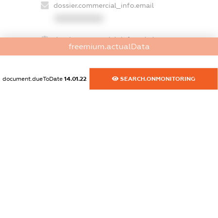
dossier.commercial_info.email
XXXXXXXXXX
dossier.commercial_info.website
freemium.actualData
XXXXXXXXXX
dossier.commercial_info.activity
document.dueToDate
14.01.22
SEARCH.ONMONITORING
XXXXXXXXXX
freemium.exampleText_1
freemium.exampleText_2
freemium.anonymousPerSearch2
FREEMIUM.DETAILS
FREEMIUM.REGISTER