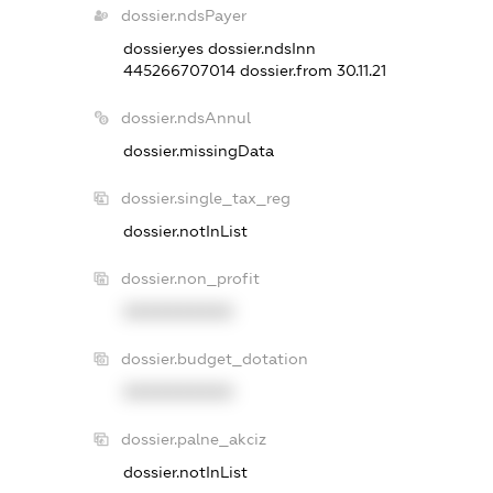
dossier.ndsPayer
dossier.yes
dossier.ndsInn
445266707014
dossier.from 30.11.21
dossier.ndsAnnul
dossier.missingData
dossier.single_tax_reg
dossier.notInList
dossier.non_profit
XXXXXXXXXX
dossier.budget_dotation
XXXXXXXXXX
dossier.palne_akciz
dossier.notInList