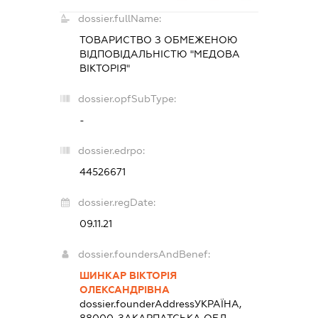
dossier.fullName:
ТОВАРИСТВО З ОБМЕЖЕНОЮ
ВІДПОВІДАЛЬНІСТЮ "МЕДОВА
ВІКТОРІЯ"
dossier.opfSubType:
-
dossier.edrpo:
44526671
dossier.regDate:
09.11.21
dossier.foundersAndBenef:
ШИНКАР ВІКТОРІЯ
ОЛЕКСАНДРІВНА
dossier.founderAddress
УКРАЇНА,