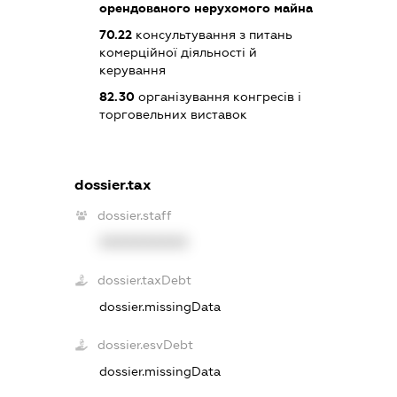
орендованого нерухомого майна
70.22
консультування з питань
комерційної діяльності й
керування
82.30
організування конгресів і
торговельних виставок
dossier.tax
dossier.staff
XXXXXXXXXX
dossier.taxDebt
dossier.missingData
dossier.esvDebt
dossier.missingData