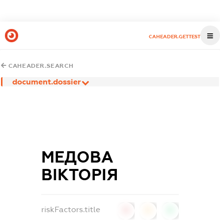
CAHEADER.GETTEST
CAHEADER.SEARCH
document.dossier
МЕДОВА
ВІКТОРІЯ
riskFactors.title
0
0
0