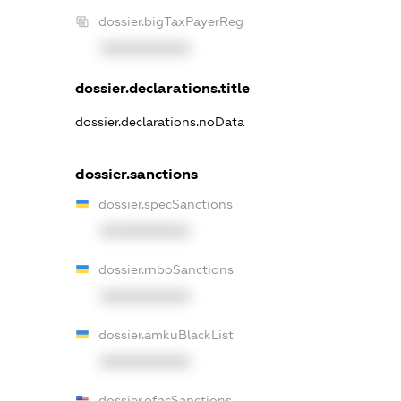
dossier.bigTaxPayerReg
XXXXXXXXXX
dossier.declarations.title
dossier.declarations.noData
dossier.sanctions
dossier.specSanctions
XXXXXXXXXX
dossier.rnboSanctions
XXXXXXXXXX
dossier.amkuBlackList
XXXXXXXXXX
dossier.ofacSanctions