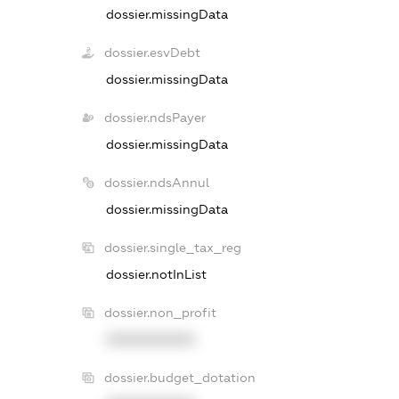
dossier.missingData
dossier.esvDebt
dossier.missingData
dossier.ndsPayer
dossier.missingData
dossier.ndsAnnul
dossier.missingData
dossier.single_tax_reg
dossier.notInList
dossier.non_profit
XXXXXXXXXX
dossier.budget_dotation