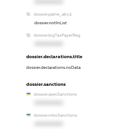
XXXXXXXXXX
dossier.palne_akciz
dossier.notInList
dossier.bigTaxPayerReg
XXXXXXXXXX
dossier.declarations.title
dossier.declarations.noData
dossier.sanctions
dossier.specSanctions
XXXXXXXXXX
dossier.rnboSanctions
XXXXXXXXXX