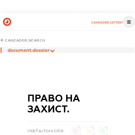
CAHEADER.GETTEST
CAHEADER.SEARCH
document.dossier
ПРАВО НА
ЗАХИСТ.
riskFactors.title
0
0
0