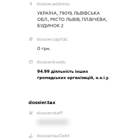
dossier.address:
УКРАЇНА, 79019, ЛЬВІВСЬКА
ОБЛ., МІСТО ЛЬВІВ, ПЛ.ВІЧЕВА,
БУДИНОК 2
dossier.capital:
0 грн.
dossier.kveds:
94.99
діяльність інших
громадських організацій, н.в.і.у.
dossier.tax
dossier.staff
XXXXXXXXXX
dossier.taxDebt