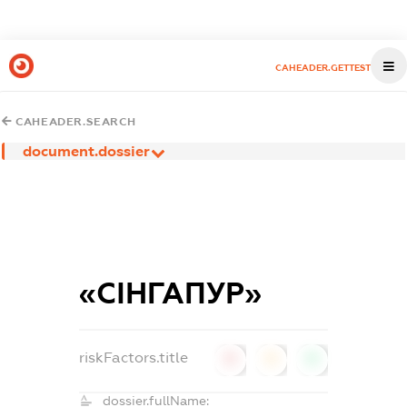
CAHEADER.GETTEST
CAHEADER.SEARCH
document.dossier
«СІНГАПУР»
riskFactors.title
0
0
0
dossier.fullName: