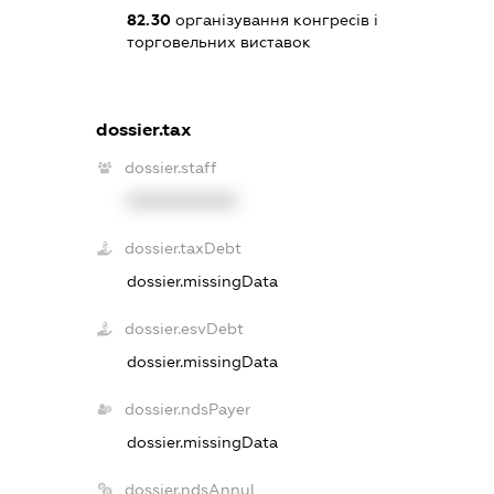
82.30
організування конгресів і
торговельних виставок
dossier.tax
dossier.staff
XXXXXXXXXX
dossier.taxDebt
dossier.missingData
dossier.esvDebt
dossier.missingData
dossier.ndsPayer
dossier.missingData
dossier.ndsAnnul