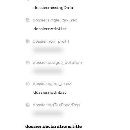
dossier.missingData
dossier.single_tax_reg
dossier.notInList
dossier.non_profit
XXXXXXXXXX
dossier.budget_dotation
XXXXXXXXXX
dossier.palne_akciz
dossier.notInList
dossier.bigTaxPayerReg
XXXXXXXXXX
dossier.declarations.title