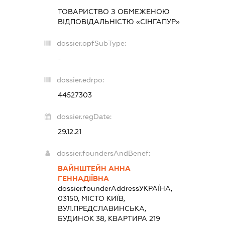
ТОВАРИСТВО З ОБМЕЖЕНОЮ
ВІДПОВІДАЛЬНІСТЮ «СІНГАПУР»
dossier.opfSubType:
-
dossier.edrpo:
44527303
dossier.regDate:
29.12.21
dossier.foundersAndBenef:
ВАЙНШТЕЙН АННА
ГЕННАДІЇВНА
dossier.founderAddress
УКРАЇНА,
03150, МІСТО КИЇВ,
ВУЛ.ПРЕДСЛАВИНСЬКА,
БУДИНОК 38, КВАРТИРА 219