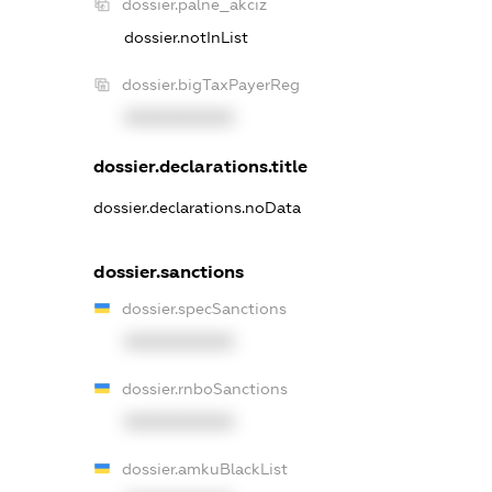
dossier.palne_akciz
dossier.notInList
dossier.bigTaxPayerReg
XXXXXXXXXX
dossier.declarations.title
dossier.declarations.noData
dossier.sanctions
dossier.specSanctions
XXXXXXXXXX
dossier.rnboSanctions
XXXXXXXXXX
dossier.amkuBlackList