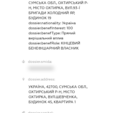
СУМСЬКА ОБЛ., ОХТИРСЬКИЙ Р-
Н, МІСТО ОХТИРКА, ВУЛ.93-Ї
БРИГАДИ ХОЛОДНИЙ ЯР,
БУДИНОК 19
dossier.nationality:
Україна
dossier.benefInterest:
100
dossier.benefType:
Прямий
вирішальний вплив
dossier.benefRole:
КІНЦЕВИЙ
БЕНЕФІЦІАРНИЙ ВЛАСНИК
dossier.smida:
XXXXXXXXXX
dossier.address:
УКРАЇНА, 42700, СУМСЬКА ОБЛ.,
ОХТИРСЬКИЙ Р-Н, МІСТО
ОХТИРКА, ВУЛ.ШЕВЧЕНКА,
БУДИНОК 45, КВАРТИРА 1
dossier.capital: