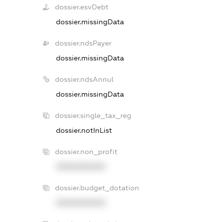
dossier.esvDebt
dossier.missingData
dossier.ndsPayer
dossier.missingData
dossier.ndsAnnul
dossier.missingData
dossier.single_tax_reg
dossier.notInList
dossier.non_profit
XXXXXXXXXX
dossier.budget_dotation
XXXXXXXXXX