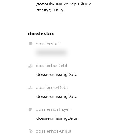
допоміжних комерційних
послуг, н.в.і.у.
dossier.tax
dossier.staff
XXXXXXXXXX
dossier.taxDebt
dossier.missingData
dossier.esvDebt
dossier.missingData
dossier.ndsPayer
dossier.missingData
dossier.ndsAnnul