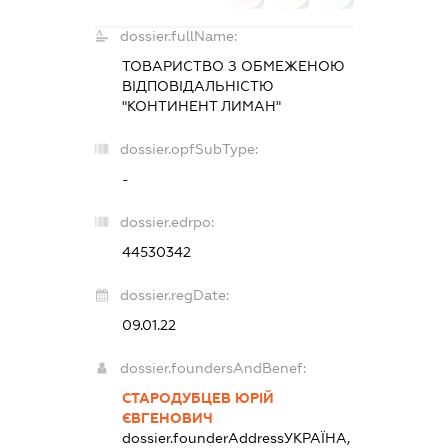
dossier.fullName:
ТОВАРИСТВО З ОБМЕЖЕНОЮ
ВІДПОВІДАЛЬНІСТЮ
"КОНТИНЕНТ ЛИМАН"
dossier.opfSubType:
-
dossier.edrpo:
44530342
dossier.regDate:
09.01.22
dossier.foundersAndBenef:
СТАРОДУБЦЕВ ЮРІЙ
ЄВГЕНОВИЧ
dossier.founderAddress
УКРАЇНА,