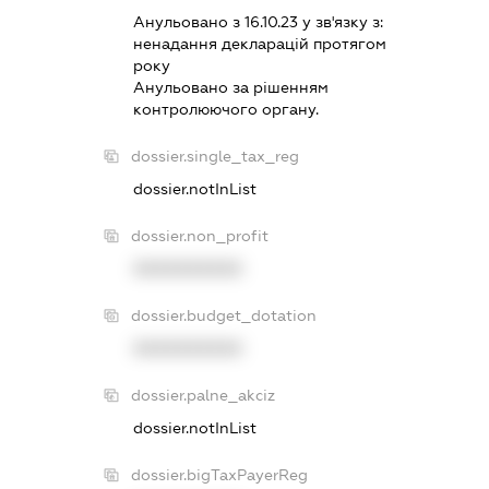
Анульовано з 16.10.23 у зв'язку з:
ненадання декларацiй протягом
року
Анульовано за рiшенням
контролюючого органу.
dossier.single_tax_reg
dossier.notInList
dossier.non_profit
XXXXXXXXXX
dossier.budget_dotation
XXXXXXXXXX
dossier.palne_akciz
dossier.notInList
dossier.bigTaxPayerReg