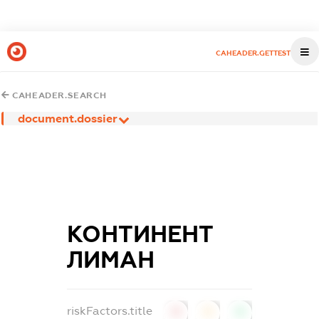
CAHEADER.GETTEST
CAHEADER.SEARCH
document.dossier
КОНТИНЕНТ
ЛИМАН
riskFactors.title
0
0
0