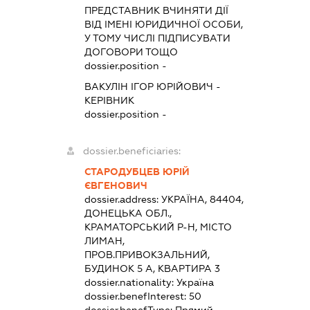
ПРЕДСТАВНИК
ВЧИНЯТИ ДІЇ
ВІД ІМЕНІ ЮРИДИЧНОЇ ОСОБИ,
У ТОМУ ЧИСЛІ ПІДПИСУВАТИ
ДОГОВОРИ ТОЩО
dossier.position -
ВАКУЛІН ІГОР ЮРІЙОВИЧ
-
КЕРІВНИК
dossier.position -
dossier.beneficiaries:
СТАРОДУБЦЕВ ЮРІЙ
ЄВГЕНОВИЧ
dossier.address:
УКРАЇНА, 84404,
ДОНЕЦЬКА ОБЛ.,
КРАМАТОРСЬКИЙ Р-Н, МІСТО
ЛИМАН,
ПРОВ.ПРИВОКЗАЛЬНИЙ,
БУДИНОК 5 А, КВАРТИРА 3
dossier.nationality:
Україна
dossier.benefInterest:
50
dossier.benefType:
Прямий