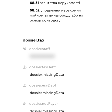
68.31
агентства нерухомості
68.32
управління нерухомим
майном за винагороду або на
основі контракту
dossier.tax
dossier.staff
XXXXXXXXXX
dossier.taxDebt
dossier.missingData
dossier.esvDebt
dossier.missingData
dossier.ndsPayer
dossier.missingData