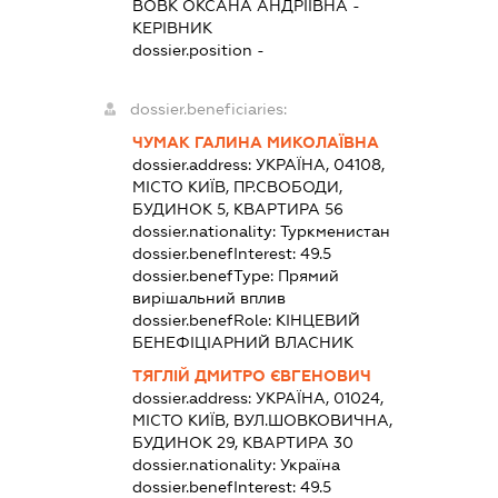
ВОВК ОКСАНА АНДРІЇВНА
-
КЕРІВНИК
dossier.position -
dossier.beneficiaries:
ЧУМАК ГАЛИНА МИКОЛАЇВНА
dossier.address:
УКРАЇНА, 04108,
МІСТО КИЇВ, ПР.СВОБОДИ,
БУДИНОК 5, КВАРТИРА 56
dossier.nationality:
Туркменистан
dossier.benefInterest:
49.5
dossier.benefType:
Прямий
вирішальний вплив
dossier.benefRole:
КІНЦЕВИЙ
БЕНЕФІЦІАРНИЙ ВЛАСНИК
ТЯГЛІЙ ДМИТРО ЄВГЕНОВИЧ
dossier.address:
УКРАЇНА, 01024,
МІСТО КИЇВ, ВУЛ.ШОВКОВИЧНА,
БУДИНОК 29, КВАРТИРА 30
dossier.nationality:
Україна
dossier.benefInterest:
49.5