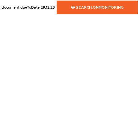
dossier.commercial_info.website
document.dueToDate
29.12.23
SEARCH.ONMONITORING
XXXXXXXXXX
dossier.commercial_info.activity
XXXXXXXXXX
freemium.exampleText_1
freemium.exampleText_2
freemium.anonymousPerSearch2
FREEMIUM.DETAILS
FREEMIUM.REGISTER