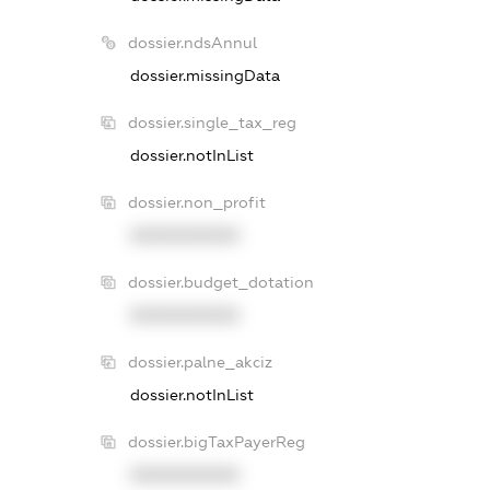
dossier.ndsAnnul
dossier.missingData
dossier.single_tax_reg
dossier.notInList
dossier.non_profit
XXXXXXXXXX
dossier.budget_dotation
XXXXXXXXXX
dossier.palne_akciz
dossier.notInList
dossier.bigTaxPayerReg
XXXXXXXXXX