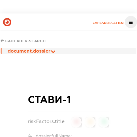
CAHEADER.GETTEST
CAHEADER.SEARCH
document.dossier
СТАВИ-1
riskFactors.title
0
0
0
dossier.fullName: