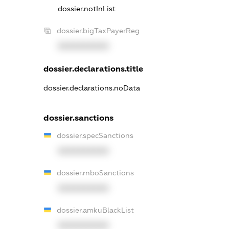
dossier.notInList
dossier.bigTaxPayerReg
XXXXXXXXXX
dossier.declarations.title
dossier.declarations.noData
dossier.sanctions
dossier.specSanctions
XXXXXXXXXX
dossier.rnboSanctions
XXXXXXXXXX
dossier.amkuBlackList
XXXXXXXXXX