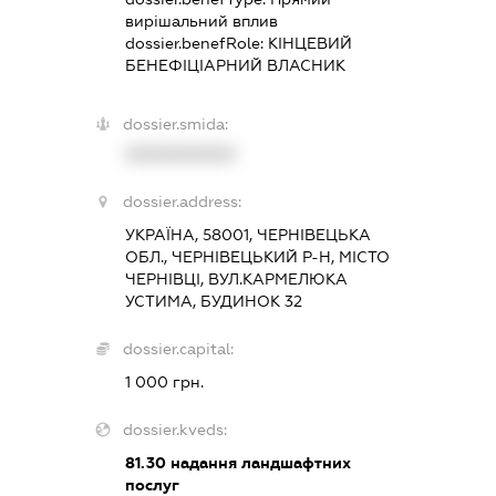
вирішальний вплив
dossier.benefRole:
КІНЦЕВИЙ
БЕНЕФІЦІАРНИЙ ВЛАСНИК
dossier.smida:
XXXXXXXXXX
dossier.address:
УКРАЇНА, 58001, ЧЕРНІВЕЦЬКА
ОБЛ., ЧЕРНІВЕЦЬКИЙ Р-Н, МІСТО
ЧЕРНІВЦІ, ВУЛ.КАРМЕЛЮКА
УСТИМА, БУДИНОК 32
dossier.capital:
1 000 грн.
dossier.kveds:
81.30
надання ландшафтних
послуг