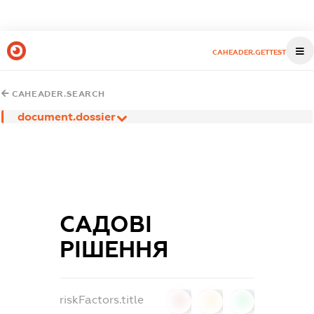
CAHEADER.GETTEST
CAHEADER.SEARCH
document.dossier
САДОВІ
РІШЕННЯ
riskFactors.title
0
0
0