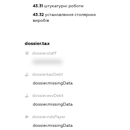
43.31
штукатурні роботи
43.32
установлення столярних
виробів
dossier.tax
dossier.staff
XXXXXXXXXX
dossier.taxDebt
dossier.missingData
dossier.esvDebt
dossier.missingData
dossier.ndsPayer
dossier.missingData