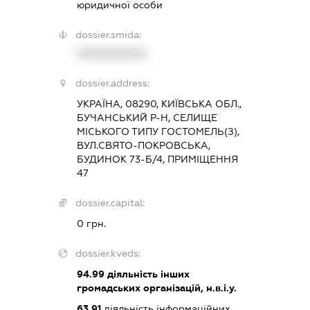
юридичної особи
dossier.smida:
XXXXXXXXXX
dossier.address:
УКРАЇНА, 08290, КИЇВСЬКА ОБЛ.,
БУЧАНСЬКИЙ Р-Н, СЕЛИЩЕ
МІСЬКОГО ТИПУ ГОСТОМЕЛЬ(З),
ВУЛ.СВЯТО-ПОКРОВСЬКА,
БУДИНОК 73-Б/4, ПРИМІЩЕННЯ
47
dossier.capital:
0 грн.
dossier.kveds:
94.99
діяльність інших
громадських організацій, н.в.і.у.
63.91
діяльність інформаційних