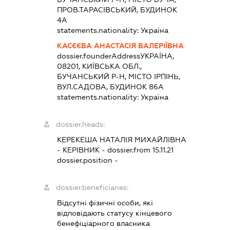
ПРОВ.ТАРАСІВСЬКИЙ, БУДИНОК
4А
statements.nationality:
Україна
КАСЄЄВА АНАСТАСІЯ ВАЛЕРІЇВНА
dossier.founderAddress
УКРАЇНА,
08201, КИЇВСЬКА ОБЛ.,
БУЧАНСЬКИЙ Р-Н, МІСТО ІРПІНЬ,
ВУЛ.САДОВА, БУДИНОК 86А
statements.nationality:
Україна
dossier.heads:
КЕРЕКЕША НАТАЛІЯ МИХАЙЛІВНА
-
КЕРІВНИК
- dossier.from 15.11.21
dossier.position -
dossier.beneficiaries:
Відсутні фізичні особи, які
відповідають статусу кінцевого
бенефіціарного власника