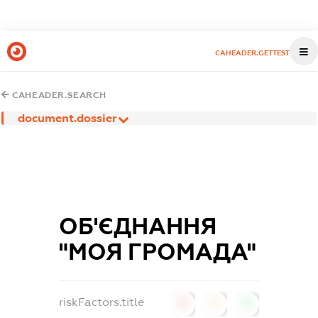
CAHEADER.GETTEST
CAHEADER.SEARCH
document.dossier
ОБ'ЄДНАННЯ
"МОЯ ГРОМАДА"
riskFactors.title
0
0
0