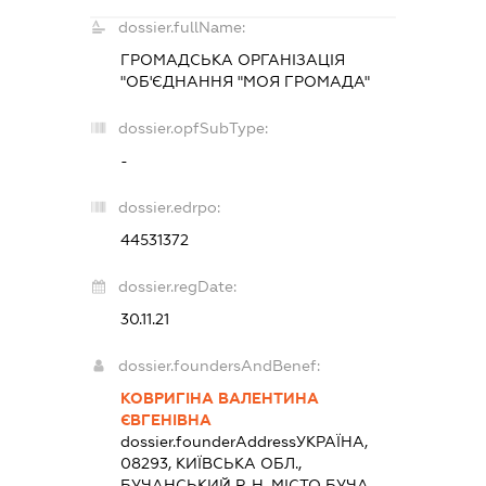
dossier.fullName:
ГРОМАДСЬКА ОРГАНІЗАЦІЯ
"ОБ'ЄДНАННЯ "МОЯ ГРОМАДА"
dossier.opfSubType:
-
dossier.edrpo:
44531372
dossier.regDate:
30.11.21
dossier.foundersAndBenef:
КОВРИГІНА ВАЛЕНТИНА
ЄВГЕНІВНА
dossier.founderAddress
УКРАЇНА,
08293, КИЇВСЬКА ОБЛ.,
БУЧАНСЬКИЙ Р-Н, МІСТО БУЧА,