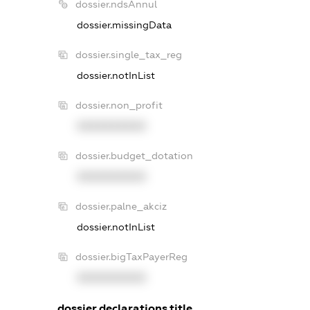
dossier.ndsAnnul
dossier.missingData
dossier.single_tax_reg
dossier.notInList
dossier.non_profit
XXXXXXXXXX
dossier.budget_dotation
XXXXXXXXXX
dossier.palne_akciz
dossier.notInList
dossier.bigTaxPayerReg
XXXXXXXXXX
dossier.declarations.title