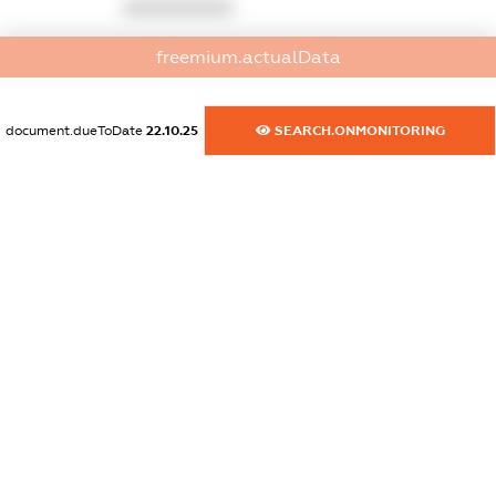
XXXXXXXXXX
dossier.commercial_info.activity
freemium.actualData
XXXXXXXXXX
document.dueToDate
22.10.25
SEARCH.ONMONITORING
freemium.exampleText_1
freemium.exampleText_2
freemium.anonymousPerSearch2
FREEMIUM.DETAILS
FREEMIUM.REGISTER