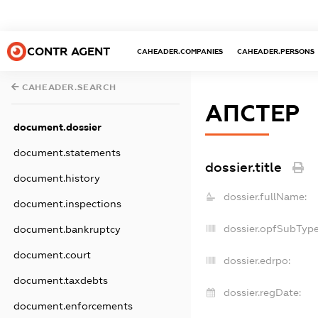
CONTR AGENT
CAHEADER.COMPANIES
CAHEADER.PERSONS
CAHEADER.SEARCH
АПСТЕР
document.dossier
document.statements
dossier.title
document.history
dossier.fullName:
document.inspections
dossier.opfSubType
document.bankruptcy
document.court
dossier.edrpo:
document.taxdebts
dossier.regDate:
document.enforcements