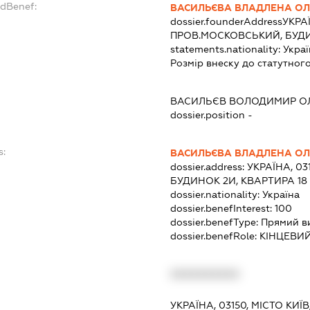
ndBenef:
ВАСИЛЬЄВА ВЛАДЛЕНА ОЛ
dossier.founderAddress
УКРАЇ
ПРОВ.МОСКОВСЬКИЙ, БУДИ
statements.nationality:
Украї
Розмір внеску до статутного
ВАСИЛЬЄВ ВОЛОДИМИР О
dossier.position -
s:
ВАСИЛЬЄВА ВЛАДЛЕНА ОЛ
dossier.address:
УКРАЇНА, 03
БУДИНОК 2И, КВАРТИРА 18
dossier.nationality:
Україна
dossier.benefInterest:
100
dossier.benefType:
Прямий в
dossier.benefRole:
КІНЦЕВИ
XXXXXXXXXX
УКРАЇНА, 03150, МІСТО К