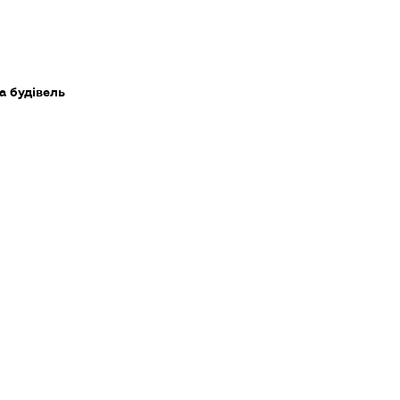
а будівель
сного нерухомого майна
ксплуатацію власного чи орендованого