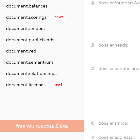
dossier.foundersA
document.balances
document.scorings
new!
document.tenders
document.publicfunds
dossier.heads:
document.ved
document.semantrum
dossier.beneficiarie
document.relationships
document.licenses
new!
dossier.smida:
freemium.actualData
dossier.address: