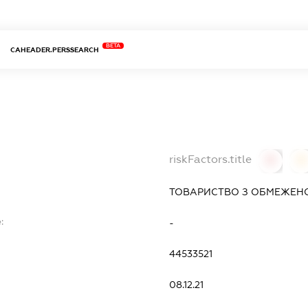
BETA
CAHEADER.PERSSEARCH
riskFactors.title
0
0
ТОВАРИСТВО З ОБМЕЖЕНО
:
-
44533521
08.12.21