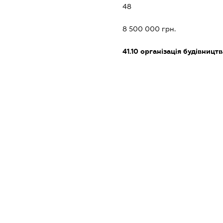
48
8 500 000 грн.
41.10
організація будівництв
68.10
купівля та продаж вла
68.20
надання в оренду й е
нерухомого майна
XXXXXXXXXX
dossier.missingData
dossier.missingData
dossier.missingData