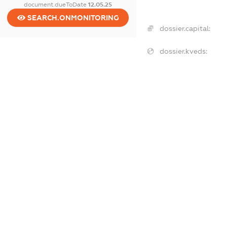
document.dueToDate
12.05.25
SEARCH.ONMONITORING
dossier.capital:
dossier.kveds:
dossier.tax
dossier.staff
dossier.taxDebt
dossier.esvDebt
dossier.ndsPayer