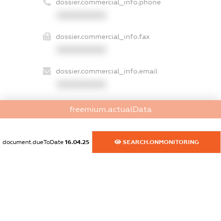
dossier.commercial_info.phone
XXXXXXXXXX
dossier.commercial_info.fax
XXXXXXXXXX
dossier.commercial_info.email
XXXXXXXXXX
dossier.commercial_info.website
freemium.actualData
XXXXXXXXXX
dossier.commercial_info.activity
document.dueToDate
16.04.25
SEARCH.ONMONITORING
XXXXXXXXXX
freemium.exampleText_1
freemium.exampleText_2
freemium.anonymousPerSearch2