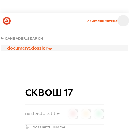
CAHEADER.GETTEST
CAHEADER.SEARCH
document.dossier
СКВОШ 17
riskFactors.title
0
0
0
dossier.fullName: