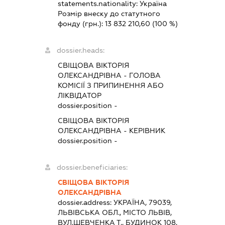
statements.nationality:
Україна
Розмір внеску до статутного
фонду (грн.):
13 832 210,60
(100 %)
dossier.heads:
СВІЩОВА ВІКТОРІЯ
ОЛЕКСАНДРІВНА
-
ГОЛОВА
КОМІСІЇ З ПРИПИНЕННЯ АБО
ЛІКВІДАТОР
dossier.position -
СВІЩОВА ВІКТОРІЯ
ОЛЕКСАНДРІВНА
-
КЕРІВНИК
dossier.position -
dossier.beneficiaries:
СВІЩОВА ВІКТОРІЯ
ОЛЕКСАНДРІВНА
dossier.address:
УКРАЇНА, 79039,
ЛЬВІВСЬКА ОБЛ., МІСТО ЛЬВІВ,
ВУЛ.ШЕВЧЕНКА Т., БУДИНОК 108,