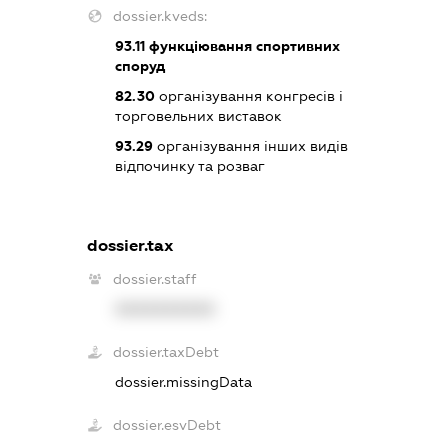
dossier.kveds:
93.11
функціювання спортивних
споруд
82.30
організування конгресів і
торговельних виставок
93.29
організування інших видів
відпочинку та розваг
dossier.tax
dossier.staff
XXXXXXXXXX
dossier.taxDebt
dossier.missingData
dossier.esvDebt