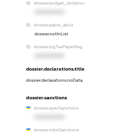
dossier.budget_dotation
XXXXXXXXXX
dossier.palne_akciz
dossier.notInList
dossier.bigTaxPayerReg
XXXXXXXXXX
dossier.declarations.title
dossier.declarations.noData
dossier.sanctions
dossier.specSanctions
XXXXXXXXXX
dossier.rnboSanctions