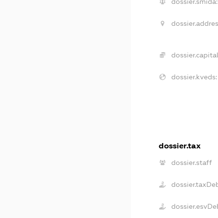
dossier.smida:
dossier.addres
dossier.capital
dossier.kveds:
dossier.tax
dossier.staff
dossier.taxDe
dossier.esvDe