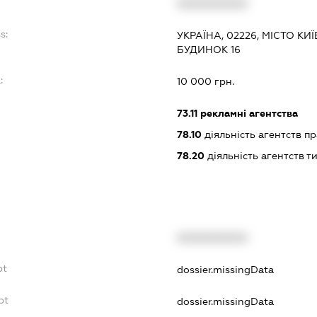
XXXXXXXXXX
s:
УКРАЇНА, 02226, МІСТО КИ
БУДИНОК 16
:
10 000 грн.
73.11
рекламні агентства
78.10
діяльність агентств 
78.20
діяльність агентств 
XXXXXXXXXX
bt
dossier.missingData
bt
dossier.missingData