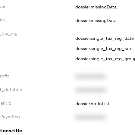
yer
dossier.missingData
nnul
dossier.missingData
e_tax_reg
dossier.single_tax_reg_date -
dossier.single_tax_reg_rate 
dossier.single_tax_reg_grou
rofit
XXXXXXXXXX
et_dotation
XXXXXXXXXX
_akciz
dossier.notInList
xPayerReg
XXXXXXXXXX
ions.title