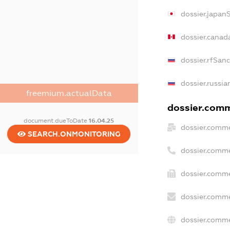
dossier.japan
dossier.canad
dossier.rfSan
dossier.russia
freemium.actualData
dossier.comme
document.dueToDate
16.04.25
dossier.comme
SEARCH.ONMONITORING
dossier.comme
dossier.comme
dossier.comme
dossier.comme