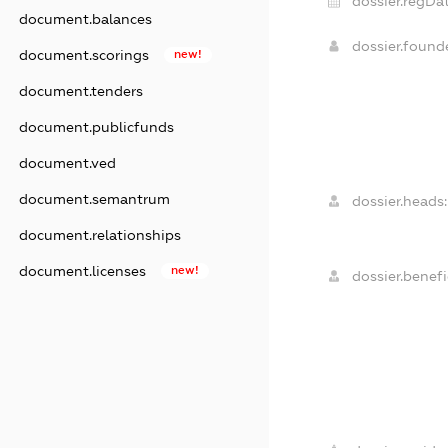
dossier.regDat
document.balances
dossier.foun
document.scorings
new!
document.tenders
document.publicfunds
document.ved
document.semantrum
dossier.heads:
document.relationships
document.licenses
new!
dossier.benefi