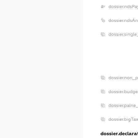
dossier.ndsPa
dossier.ndsA
dossier.singl
dossier.non_p
dossier.budg
dossier.palne
dossier.bigTa
dossier.declarat