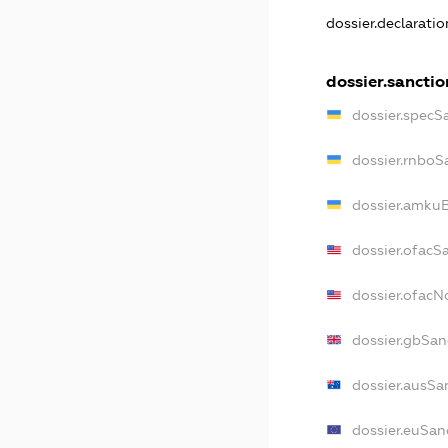
dossier.declarati
dossier.sanctio
dossier.specS
dossier.rnboS
dossier.amkuB
dossier.ofacS
dossier.ofac
dossier.gbSan
dossier.ausSa
dossier.euSan