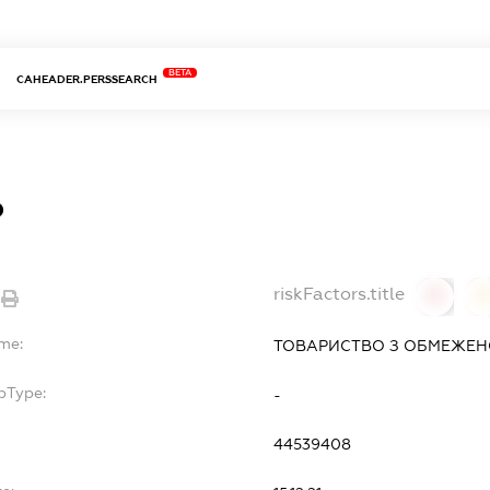
BETA
CAHEADER.PERSSEARCH
Р
riskFactors.title
0
ame:
ТОВАРИСТВО З ОБМЕЖЕНО
bType:
-
44539408