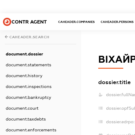
CONTR AGENT
CAHEADER.COMPANIES
CAHEADER.PERSONS
CAHEADER.SEARCH
document.dossier
ВІХАЙ
document.statements
document.history
dossier.title
document.inspections
dossier.fullN
document.bankruptcy
document.court
dossier.opfSu
document.taxdebts
dossier.edrpo:
document.enforcements