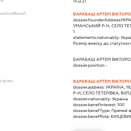
e:
15.12.21
dersAndBenef:
БАРАБАШ АРТЕМ ВІКТОР
dossier.founderAddress
УКРА
УМАНСЬКИЙ Р-Н, СЕЛО ТЕ
1
statements.nationality:
Укра
Розмір внеску до статутног
БАРАБАШ АРТЕМ ВІКТОР
dossier.position -
ciaries:
БАРАБАШ АРТЕМ ВІКТОР
dossier.address:
УКРАЇНА, 1
Р-Н, СЕЛО ТЕТЕРІВКА, ВУ
dossier.nationality:
Україна
dossier.benefInterest:
100
dossier.benefType:
Прямий в
dossier.benefRole:
КІНЦЕВИ