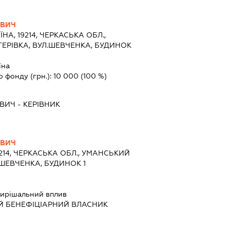
ОВИЧ
ЇНА, 19214, ЧЕРКАСЬКА ОБЛ.,
ТЕРІВКА, ВУЛ.ШЕВЧЕНКА, БУДИНОК
їна
о фонду (грн.):
10 000
(100 %)
ОВИЧ
-
КЕРІВНИК
ОВИЧ
9214, ЧЕРКАСЬКА ОБЛ., УМАНСЬКИЙ
Л.ШЕВЧЕНКА, БУДИНОК 1
ирішальний вплив
Й БЕНЕФІЦІАРНИЙ ВЛАСНИК