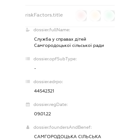
riskFactors.title
0
0
0
dossier.fullName:
Служба у справах дітей
Самгородоцької сільської ради
dossier.opfSubType:
-
dossier.edrpo:
44542321
dossier.regDate:
09.01.22
dossier.foundersAndBenef:
САМГОРОДОЦЬКА СІЛЬСЬКА