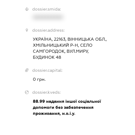
dossier.smida:
XXXXXXXXXX
dossier.address:
УКРАЇНА, 22163, ВІННИЦЬКА ОБЛ.,
ХМІЛЬНИЦЬКИЙ Р-Н, СЕЛО
САМГОРОДОК, ВУЛ.МИРУ,
БУДИНОК 48
dossier.capital:
0 грн.
dossier.kveds:
88.99
надання іншої соціальної
допомоги без забезпечення
проживання, н.в.і.у.