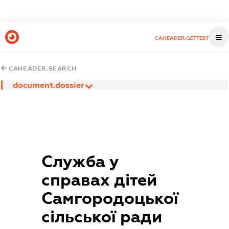
CAHEADER.GETTEST
CAHEADER.SEARCH
document.dossier
Служба у
справах дітей
Самгородоцької
сільської ради