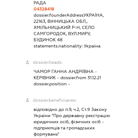
РАДА
04328418
dossier.founderAddress
УКРАЇНА,
22163, ВІННИЦЬКА ОБЛ.,
ХМІЛЬНИЦЬКИЙ Р-Н, СЕЛО
САМГОРОДОК, ВУЛ.МИРУ,
БУДИНОК 48
statements.nationality:
Україна
dossier.heads:
ЧАМОР ГАННА АНДРІЇВНА
-
КЕРІВНИК
- dossier.from 31.12.21
dossier.position -
dossier.beneficiaries:
відповідно до п.9, ч.2, Ст.9 Закону
України "Про державну реєстрацію
юридичних осіб, фізичних осіб -
підприємців та громадських
формувань"