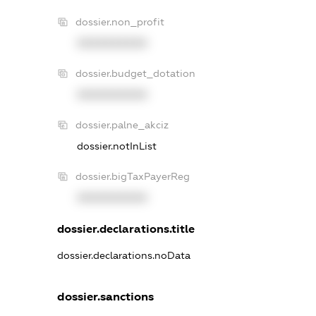
dossier.non_profit
XXXXXXXXXX
dossier.budget_dotation
XXXXXXXXXX
dossier.palne_akciz
dossier.notInList
dossier.bigTaxPayerReg
XXXXXXXXXX
dossier.declarations.title
dossier.declarations.noData
dossier.sanctions