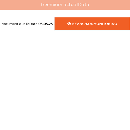
freemium.actualData
dossier.commercial_info.website
XXXXXXXXXX
document.dueToDate
05.05.25
SEARCH.ONMONITORING
dossier.commercial_info.activity
XXXXXXXXXX
freemium.exampleText_1
freemium.exampleText_2
freemium.anonymousPerSearch2
FREEMIUM.DETAILS
FREEMIUM.REGISTER