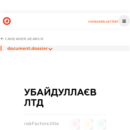
CAHEADER.GETTEST
CAHEADER.SEARCH
document.dossier
УБАЙДУЛЛАЄВ
ЛТД
riskFactors.title
0
0
0