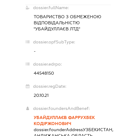
dossier.fullName:
ТОВАРИСТВО З ОБМЕЖЕНОЮ
ВІДПОВІДАЛЬНІСТЮ
"УБАЙДУЛЛАЄВ ЛТД"
dossier.opfSubType:
-
dossier.edrpo:
44548150
dossier.regDate:
20.10.21
dossier.foundersAndBenef:
УБАЙДУЛЛАЄВ ФАРРУХБЕК
КОДІРЖОНОВИЧ
dossier.founderAddress
УЗБЕКИСТАН,
АНДИЖАНСЬКА ОБЛАСТЬ,