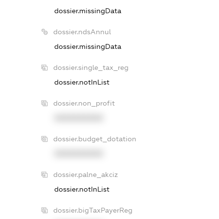
dossier.missingData
dossier.ndsAnnul
dossier.missingData
dossier.single_tax_reg
dossier.notInList
dossier.non_profit
XXXXXXXXXX
dossier.budget_dotation
XXXXXXXXXX
dossier.palne_akciz
dossier.notInList
dossier.bigTaxPayerReg