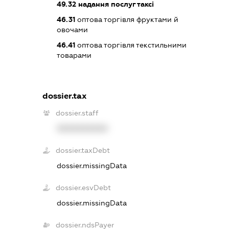
49.32
надання послуг таксі
46.31
оптова торгівля фруктами й
овочами
46.41
оптова торгівля текстильними
товарами
dossier.tax
dossier.staff
XXXXXXXXXX
dossier.taxDebt
dossier.missingData
dossier.esvDebt
dossier.missingData
dossier.ndsPayer