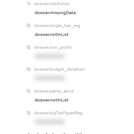
dossier.ndsAnnul
dossier.missingData
dossier.single_tax_reg
dossier.notInList
dossier.non_profit
XXXXXXXXXX
dossier.budget_dotation
XXXXXXXXXX
dossier.palne_akciz
dossier.notInList
dossier.bigTaxPayerReg
XXXXXXXXXX