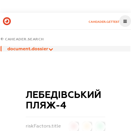
CAHEADER.GETTEST
CAHEADER.SEARCH
document.dossier
ЛЕБЕДІВСЬКИЙ
ПЛЯЖ-4
riskFactors.title
0
0
0