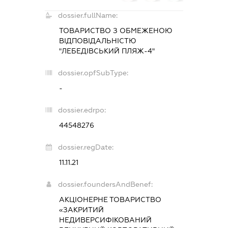
dossier.fullName:
ТОВАРИСТВО З ОБМЕЖЕНОЮ
ВІДПОВІДАЛЬНІСТЮ
"ЛЕБЕДІВСЬКИЙ ПЛЯЖ-4"
dossier.opfSubType:
-
dossier.edrpo:
44548276
dossier.regDate:
11.11.21
dossier.foundersAndBenef:
АКЦІОНЕРНЕ ТОВАРИСТВО
«ЗАКРИТИЙ
НЕДИВЕРСИФІКОВАНИЙ