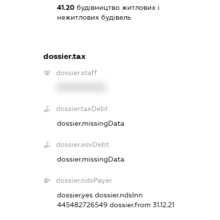
41.20
будівництво житлових і
нежитлових будівель
dossier.tax
dossier.staff
XXXXXXXXXX
dossier.taxDebt
dossier.missingData
dossier.esvDebt
dossier.missingData
dossier.ndsPayer
dossier.yes
dossier.ndsInn
445482726549
dossier.from 31.12.21