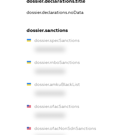
dossier.declarations.title
dossier.declarations.noData
dossier.sanctions
dossier.specSanctions
XXXXXXXXXX
dossier.rnboSanctions
XXXXXXXXXX
dossier.amkuBlackList
XXXXXXXXXX
dossier.ofacSanctions
XXXXXXXXXX
dossier.ofacNonSdnSanctions