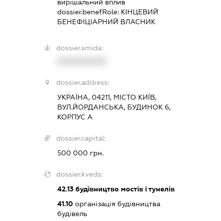
вирішальний вплив
dossier.benefRole:
КІНЦЕВИЙ
БЕНЕФІЦІАРНИЙ ВЛАСНИК
dossier.smida:
XXXXXXXXXX
dossier.address:
УКРАЇНА, 04211, МІСТО КИЇВ,
ВУЛ.ЙОРДАНСЬКА, БУДИНОК 6,
КОРПУС А
dossier.capital:
500 000 грн.
dossier.kveds:
42.13
будівництво мостів і тунелів
41.10
організація будівництва
будівель