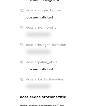
dossier.single_tax_reg
dossier.notInList
dossier.non_profit
XXXXXXXXXX
dossier.budget_dotation
XXXXXXXXXX
dossier.palne_akciz
dossier.notInList
dossier.bigTaxPayerReg
XXXXXXXXXX
dossier.declarations.title
dossier.declarations.noData