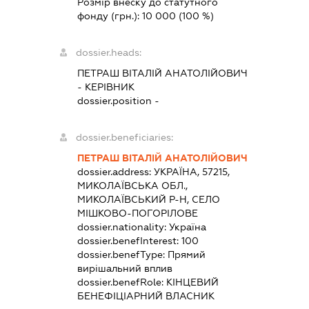
Розмір внеску до статутного
фонду (грн.):
10 000
(100 %)
dossier.heads:
ПЕТРАШ ВІТАЛІЙ АНАТОЛІЙОВИЧ
-
КЕРІВНИК
dossier.position -
dossier.beneficiaries:
ПЕТРАШ ВІТАЛІЙ АНАТОЛІЙОВИЧ
dossier.address:
УКРАЇНА, 57215,
МИКОЛАЇВСЬКА ОБЛ.,
МИКОЛАЇВСЬКИЙ Р-Н, СЕЛО
МІШКОВО-ПОГОРІЛОВЕ
dossier.nationality:
Україна
dossier.benefInterest:
100
dossier.benefType:
Прямий
вирішальний вплив
dossier.benefRole:
КІНЦЕВИЙ
БЕНЕФІЦІАРНИЙ ВЛАСНИК