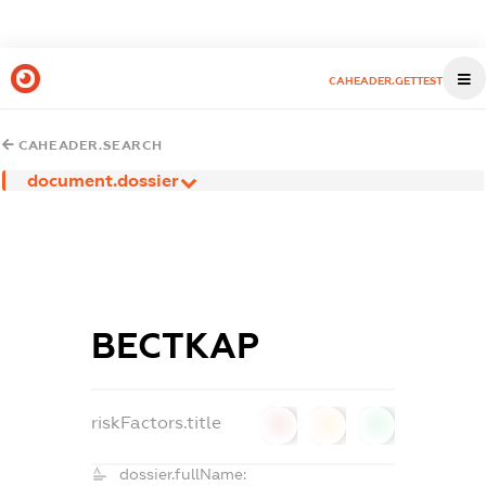
CAHEADER.GETTEST
CAHEADER.SEARCH
document.dossier
ВЕСТКАР
riskFactors.title
0
0
0
dossier.fullName: