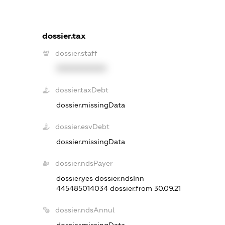
dossier.tax
dossier.staff
XXXXXXXXXX
dossier.taxDebt
dossier.missingData
dossier.esvDebt
dossier.missingData
dossier.ndsPayer
dossier.yes
dossier.ndsInn
445485014034
dossier.from 30.09.21
dossier.ndsAnnul
dossier.missingData