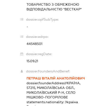
ТОВАРИСТВО З ОБМЕЖЕНОЮ
ВІДПОВІДАЛЬНІСТЮ "ВЕСТКАР"
dossier.opfSubType:
-
dossier.edrpo:
44548501
dossier.regDate:
15.09.21
dossier.foundersAndBenef:
ПЕТРАШ ВІТАЛІЙ АНАТОЛІЙОВИЧ
dossier.founderAddress
УКРАЇНА,
57215, МИКОЛАЇВСЬКА ОБЛ.,
МИКОЛАЇВСЬКИЙ Р-Н, СЕЛО
МІШКОВО-ПОГОРІЛОВЕ
statements.nationality:
Україна