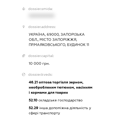
dossier.smida:
XXXXXXXXXX
dossier.address:
УКРАЇНА, 69000, ЗАПОРІЗЬКА
ОБЛ., МІСТО ЗАПОРІЖЖЯ,
ПР.МАЯКОВСЬКОГО, БУДИНОК 11
dossier.capital:
10 000 грн.
dossier.kveds:
46.21
оптова торгівля зерном,
необробленим тютюном, насінням
і кормами для тварин
52.10
складське господарство
52.29
інша допоміжна діяльність у
сфері транспорту