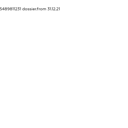
45489811231
dossier.from 31.12.21