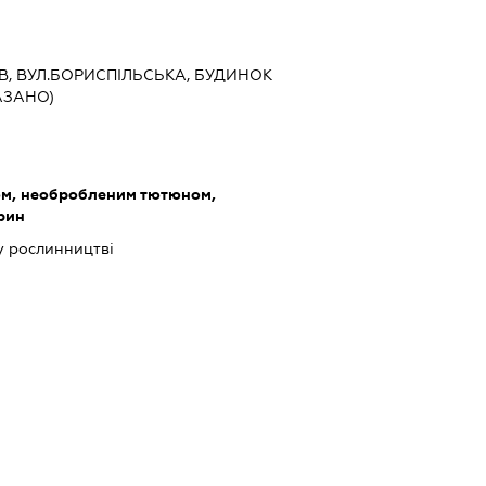
ИЇВ, ВУЛ.БОРИСПІЛЬСЬКА, БУДИНОК
АЗАНО)
ом, необробленим тютюном,
рин
у рослинництві