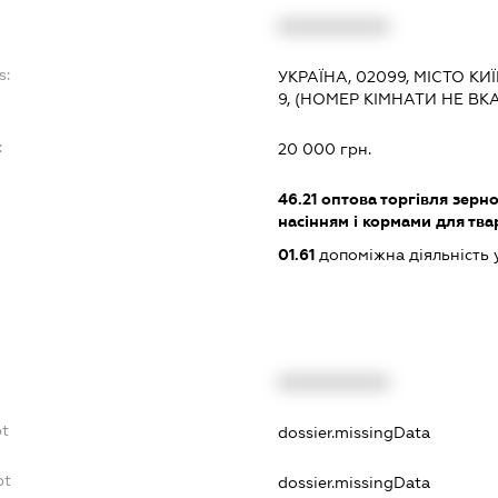
XXXXXXXXXX
s:
УКРАЇНА, 02099, МІСТО К
9, (НОМЕР КІМНАТИ НЕ ВК
:
20 000 грн.
46.21
оптова торгівля зерн
насінням і кормами для тва
01.61
допоміжна діяльність 
XXXXXXXXXX
bt
dossier.missingData
bt
dossier.missingData