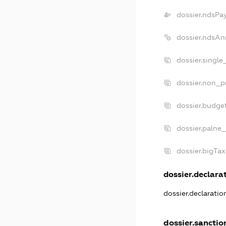
dossier.ndsPa
dossier.ndsAn
dossier.singl
dossier.non_p
dossier.budge
dossier.palne_
dossier.bigTa
dossier.declarat
dossier.declarati
dossier.sanctio