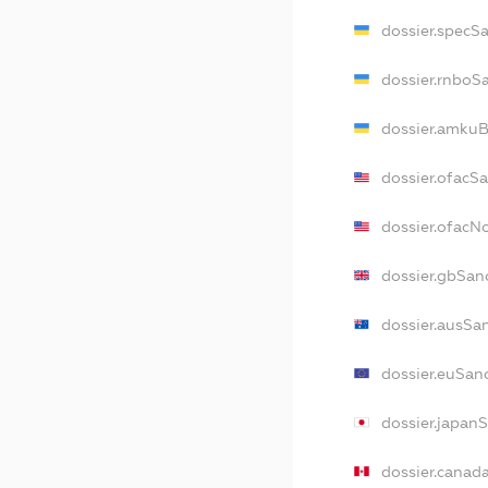
dossier.specS
dossier.rnboS
dossier.amkuB
dossier.ofacS
dossier.ofac
dossier.gbSan
dossier.ausSa
dossier.euSan
dossier.japan
dossier.canad