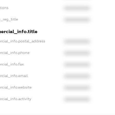
tions
XXXXXXXXXX
n_reg_title
XXXXXXXXXX
rcial_info.title
rcial_info.postal_address
XXXXXXXXXX
rcial_info.phone
XXXXXXXXXX
rcial_info.fax
XXXXXXXXXX
rcial_info.email
XXXXXXXXXX
rcial_info.website
XXXXXXXXXX
cial_info.activity
XXXXXXXXXX