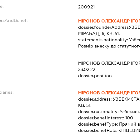
e:
20.09.21
ersAndBenef:
МІРОНОВ ОЛЕКСАНДР ІГО
dossier.founderAddress
УЗБЕ
МІРАБАД, 6, КВ. 51.
statements.nationality:
Узбе
Розмір внеску до статутног
МІРОНОВ ОЛЕКСАНДР ІГО
23.02.22
dossier.position -
iaries:
МІРОНОВ ОЛЕКСАНДР ІГО
dossier.address:
УЗБЕКИСТАН
КВ. 51.
dossier.nationality:
Узбекист
dossier.benefInterest:
100
dossier.benefType:
Прямий в
dossier.benefRole:
КІНЦЕВИ