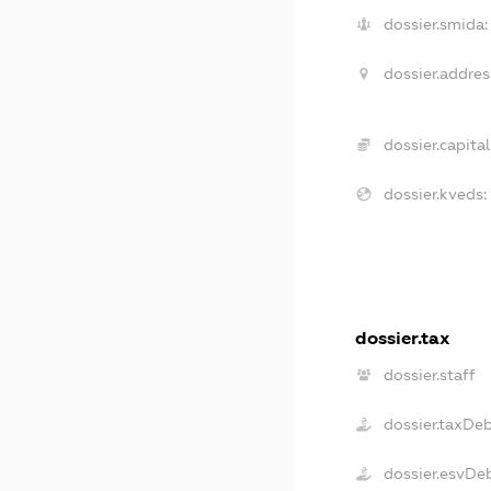
dossier.smida:
dossier.addres
dossier.capital
dossier.kveds:
dossier.tax
dossier.staff
dossier.taxDe
dossier.esvDe