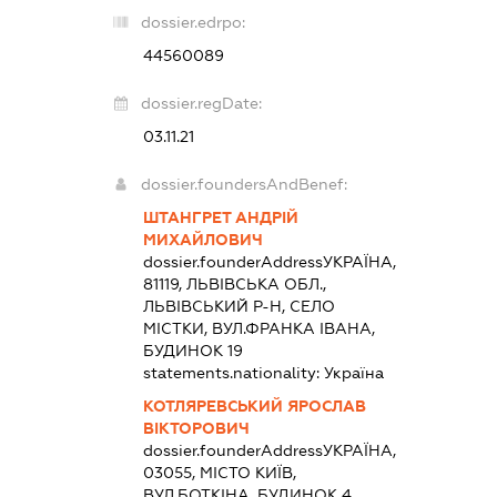
dossier.edrpo:
44560089
dossier.regDate:
03.11.21
dossier.foundersAndBenef:
ШТАНГРЕТ АНДРІЙ
МИХАЙЛОВИЧ
dossier.founderAddress
УКРАЇНА,
81119, ЛЬВІВСЬКА ОБЛ.,
ЛЬВІВСЬКИЙ Р-Н, СЕЛО
МІСТКИ, ВУЛ.ФРАНКА ІВАНА,
БУДИНОК 19
statements.nationality:
Україна
КОТЛЯРЕВСЬКИЙ ЯРОСЛАВ
ВІКТОРОВИЧ
dossier.founderAddress
УКРАЇНА,
03055, МІСТО КИЇВ,
ВУЛ.БОТКІНА, БУДИНОК 4,