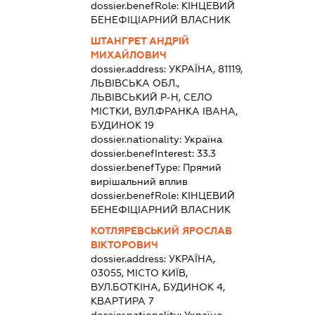
dossier.benefRole:
КІНЦЕВИЙ
БЕНЕФІЦІАРНИЙ ВЛАСНИК
ШТАНГРЕТ АНДРІЙ
МИХАЙЛОВИЧ
dossier.address:
УКРАЇНА, 81119,
ЛЬВІВСЬКА ОБЛ.,
ЛЬВІВСЬКИЙ Р-Н, СЕЛО
МІСТКИ, ВУЛ.ФРАНКА ІВАНА,
БУДИНОК 19
dossier.nationality:
Україна
dossier.benefInterest:
33.3
dossier.benefType:
Прямий
вирішальний вплив
dossier.benefRole:
КІНЦЕВИЙ
БЕНЕФІЦІАРНИЙ ВЛАСНИК
КОТЛЯРЕВСЬКИЙ ЯРОСЛАВ
ВІКТОРОВИЧ
dossier.address:
УКРАЇНА,
03055, МІСТО КИЇВ,
ВУЛ.БОТКІНА, БУДИНОК 4,
КВАРТИРА 7