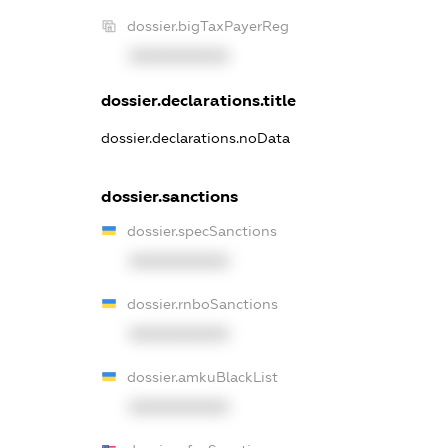
dossier.bigTaxPayerReg
XXXXXXXXXX
dossier.declarations.title
dossier.declarations.noData
dossier.sanctions
dossier.specSanctions
XXXXXXXXXX
dossier.rnboSanctions
XXXXXXXXXX
dossier.amkuBlackList
XXXXXXXXXX