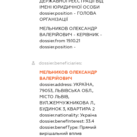
ДЕРЖАВНОЇ РЕЄСТРАЦІЇ ВІД
ІМЕНІ ЮРИДИЧНОЇ ОСОБИ
dossier.position - ГОЛОВА
ОРГАНІЗАЦІЇ
МЕЛЬНИКОВ ОЛЕКСАНДР
ВАЛЕРІЙОВИЧ
-
КЕРІВНИК
-
dossier.from 19.10.21
dossier.position -
dossier.beneficiaries:
МЕЛЬНИКОВ ОЛЕКСАНДР
ВАЛЕРІЙОВИЧ
dossier.address:
УКРАЇНА,
79053, ЛЬВІВСЬКА ОБЛ.,
МІСТО ЛЬВІВ,
ВУЛ.ЖЕМЧУЖНИКОВА Л.,
БУДИНОК 3, КВАРТИРА 2
dossier.nationality:
Україна
dossier.benefInterest:
33.4
dossier.benefType:
Прямий
вирішальний вплив