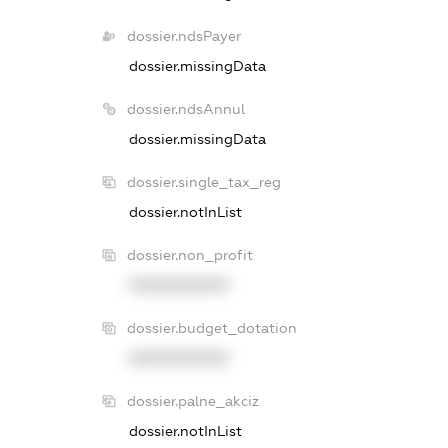
dossier.ndsPayer
dossier.missingData
dossier.ndsAnnul
dossier.missingData
dossier.single_tax_reg
dossier.notInList
dossier.non_profit
XXXXXXXXXX
dossier.budget_dotation
XXXXXXXXXX
dossier.palne_akciz
dossier.notInList