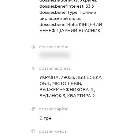
dossier.nationality:
Україна
dossier.benefInterest:
33.3
dossier.benefType:
Прямий
вирішальний вплив
dossier.benefRole:
КІНЦЕВИЙ
БЕНЕФІЦІАРНИЙ ВЛАСНИК
dossier.smida:
XXXXXXXXXX
dossier.address:
УКРАЇНА, 79053, ЛЬВІВСЬКА
ОБЛ., МІСТО ЛЬВІВ,
ВУЛ.ЖЕМЧУЖНИКОВА Л.,
БУДИНОК 3, КВАРТИРА 2
dossier.capital:
0 грн.
dossier.kveds: