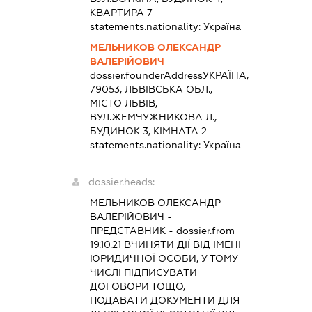
КВАРТИРА 7
statements.nationality:
Україна
МЕЛЬНИКОВ ОЛЕКСАНДР
ВАЛЕРІЙОВИЧ
dossier.founderAddress
УКРАЇНА,
79053, ЛЬВІВСЬКА ОБЛ.,
МІСТО ЛЬВІВ,
ВУЛ.ЖЕМЧУЖНИКОВА Л.,
БУДИНОК 3, КІМНАТА 2
statements.nationality:
Україна
dossier.heads:
МЕЛЬНИКОВ ОЛЕКСАНДР
ВАЛЕРІЙОВИЧ
-
ПРЕДСТАВНИК
- dossier.from
19.10.21
ВЧИНЯТИ ДІЇ ВІД ІМЕНІ
ЮРИДИЧНОЇ ОСОБИ, У ТОМУ
ЧИСЛІ ПІДПИСУВАТИ
ДОГОВОРИ ТОЩО,
ПОДАВАТИ ДОКУМЕНТИ ДЛЯ