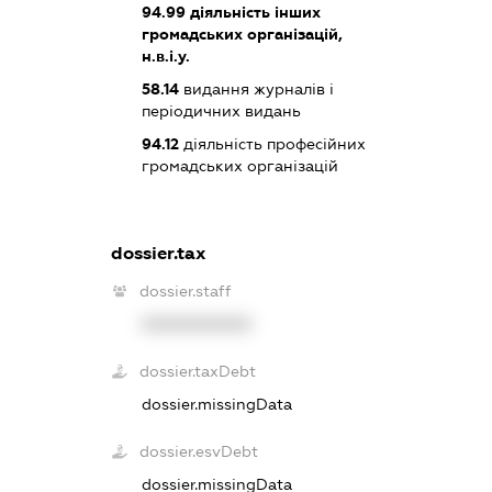
94.99
діяльність інших
громадських організацій,
н.в.і.у.
58.14
видання журналів і
періодичних видань
94.12
діяльність професійних
громадських організацій
dossier.tax
dossier.staff
XXXXXXXXXX
dossier.taxDebt
dossier.missingData
dossier.esvDebt
dossier.missingData