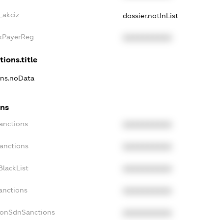
_akciz
dossier.notInList
axPayerReg
XXXXXXXXXX
tions.title
ons.noData
ons
anctions
XXXXXXXXXX
Sanctions
XXXXXXXXXX
BlackList
XXXXXXXXXX
anctions
XXXXXXXXXX
NonSdnSanctions
XXXXXXXXXX