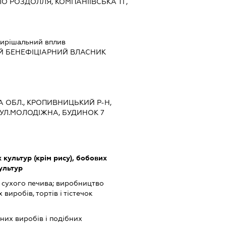
О РОЗДОЛЛЯ, КОМПАНІЇВСЬКА ТГ,
ирішальний вплив
Й БЕНЕФІЦІАРНИЙ ВЛАСНИК
А ОБЛ., КРОПИВНИЦЬКИЙ Р-Н,
УЛ.МОЛОДІЖНА, БУДИНОК 7
культур (крім рису), бобових
культур
 сухого печива; виробництво
иробів, тортів і тістечок
их виробів і подібних