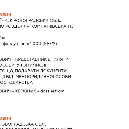
ОВИЧ
ЇНА, КІРОВОГРАДСЬКА ОБЛ.,
О РОЗДОЛЛЯ, КОМПАНІЇВСЬКА ТГ,
їна
о фонду (грн.):
1 000
(100 %)
ОВИЧ
-
ПРЕДСТАВНИК
ВЧИНЯТИ
 ОСОБИ, У ТОМУ ЧИСЛІ
 ТОЩО, ПОДАВАТИ ДОКУМЕНТИ
ІЇ ВІД ІМЕНІ ЮРИДИЧНОЇ ОСОБИ
А ГОСПОДАРСТВА
ОВИЧ
-
КЕРІВНИК
- dossier.from
ОВИЧ
ІРОВОГРАДСЬКА ОБЛ.,