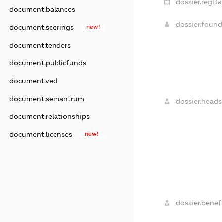
dossier.regDa
document.balances
dossier.foun
document.scorings
new!
document.tenders
document.publicfunds
document.ved
document.semantrum
dossier.heads
document.relationships
document.licenses
new!
dossier.benefi