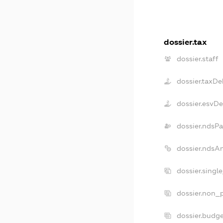
dossier.tax
dossier.staff
dossier.taxDe
dossier.esvD
dossier.ndsPa
dossier.ndsA
dossier.singl
dossier.non_p
dossier.budg