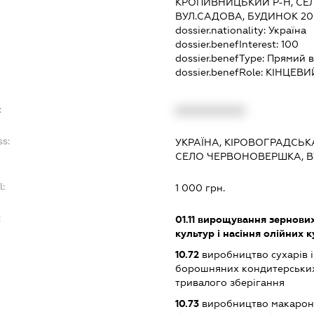
КРОПИВНИЦЬКИЙ Р-Н, СЕЛ
ВУЛ.САДОВА, БУДИНОК 20
dossier.nationality:
Україна
dossier.benefInterest:
100
dossier.benefType:
Прямий в
dossier.benefRole:
КІНЦЕВИ
:
XXXXXXXXXX
ss:
УКРАЇНА, КІРОВОГРАДСЬК
СЕЛО ЧЕРВОНОВЕРШКА, В
l:
1 000 грн.
:
01.11
вирощування зернових 
культур і насіння олійних 
10.72
виробництво сухарів і
борошняних кондитерських в
тривалого зберігання
10.73
виробництво макаронн