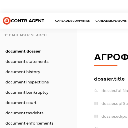
CONTR AGENT
CAHEADER.COMPANIES
CAHEADER.PERSONS
CAHEADER.SEARCH
document.dossier
АГРОФ
document.statements
document.history
dossier.title
document.inspections
dossier.fullN
document.bankruptcy
document.court
dossier.opfS
document.taxdebts
dossier.edrpo
document.enforcements