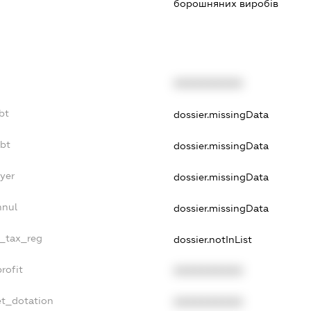
борошняних виробів
XXXXXXXXXX
bt
dossier.missingData
ebt
dossier.missingData
yer
dossier.missingData
nnul
dossier.missingData
e_tax_reg
dossier.notInList
rofit
XXXXXXXXXX
et_dotation
XXXXXXXXXX