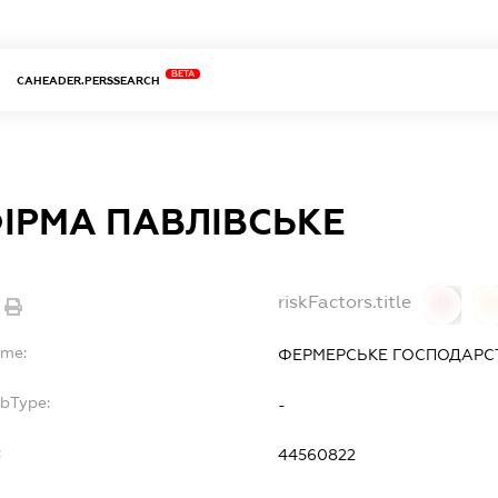
BETA
CAHEADER.PERSSEARCH
ІРМА ПАВЛІВСЬКЕ
riskFactors.title
0
ame:
ФЕРМЕРСЬКЕ ГОСПОДАРСТ
ubType:
-
:
44560822