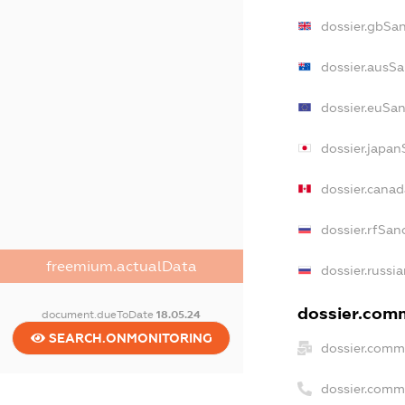
dossier.gbSa
dossier.ausSa
dossier.euSan
dossier.japan
dossier.cana
dossier.rfSan
freemium.actualData
dossier.russi
dossier.comm
document.dueToDate
18.05.24
SEARCH.ONMONITORING
dossier.comm
dossier.comm