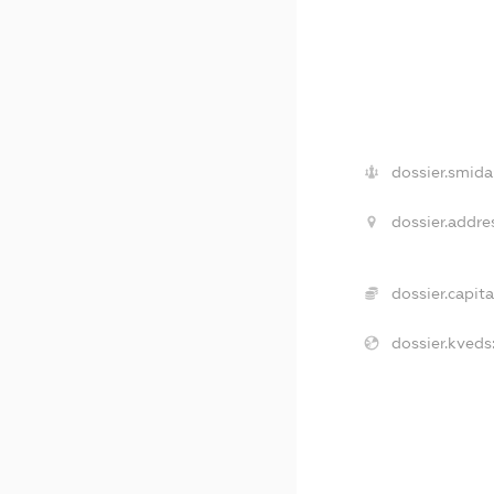
dossier.smida
dossier.addre
dossier.capita
dossier.kveds