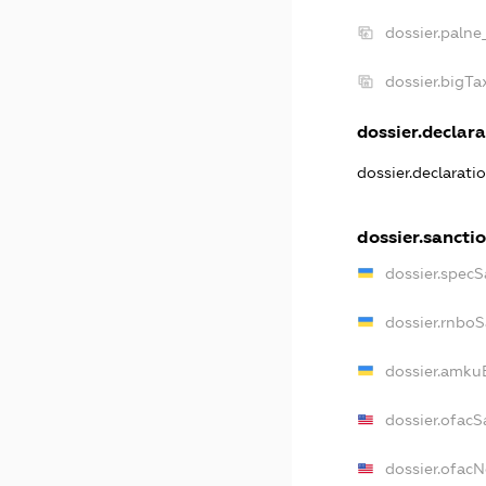
dossier.palne
dossier.bigT
dossier.declara
dossier.declarati
dossier.sancti
dossier.specS
dossier.rnbo
dossier.amku
dossier.ofacS
dossier.ofac