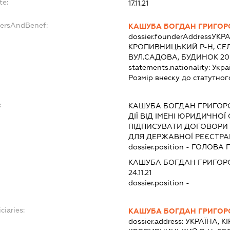
te:
17.11.21
dersAndBenef:
КАШУБА БОГДАН ГРИГОР
dossier.founderAddress
УКРА
КРОПИВНИЦЬКИЙ Р-Н, СЕЛ
ВУЛ.САДОВА, БУДИНОК 20
statements.nationality:
Укра
Розмір внеску до статутног
:
КАШУБА БОГДАН ГРИГОР
ДІЇ ВІД ІМЕНІ ЮРИДИЧНОЇ
ПІДПИСУВАТИ ДОГОВОРИ
ДЛЯ ДЕРЖАВНОЇ РЕЄСТРАЦ
dossier.position - ГОЛОВ
КАШУБА БОГДАН ГРИГОР
24.11.21
dossier.position -
ciaries:
КАШУБА БОГДАН ГРИГОР
dossier.address:
УКРАЇНА, К