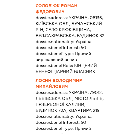
СОЛОВ'ЮК РОМАН
ФЕДОРОВИЧ
dossier.address:
УКРАЇНА, 08136,
КИЇВСЬКА ОБЛ., БУЧАНСЬКИЙ
Р-Н, СЕЛО КРЮКІВЩИНА,
ВУЛ.САХРАВСЬКА, БУДИНОК 32
dossier.nationality:
Україна
dossier.benefInterest:
50
dossier.benefType:
Прямий
вирішальний вплив
dossier.benefRole:
КІНЦЕВИЙ
БЕНЕФІЦІАРНИЙ ВЛАСНИК
ЛОСИН ВОЛОДИМИР
МИХАЙЛОВИЧ
dossier.address:
УКРАЇНА, 79012,
ЛЬВІВСЬКА ОБЛ., МІСТО ЛЬВІВ,
ПР.ЧЕРВОНОЇ КАЛИНИ,
БУДИНОК 72А, КВАРТИРА 219
dossier.nationality:
Україна
dossier.benefInterest:
50
dossier.benefType:
Прямий