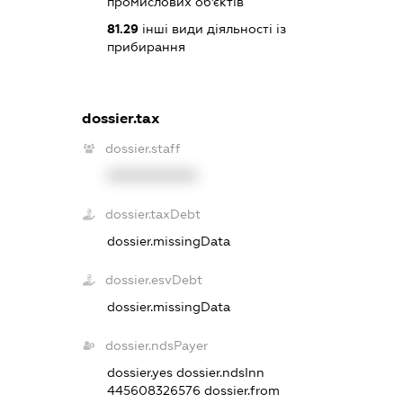
промислових об'єктів
81.29
інші види діяльності із
прибирання
dossier.tax
dossier.staff
XXXXXXXXXX
dossier.taxDebt
dossier.missingData
dossier.esvDebt
dossier.missingData
dossier.ndsPayer
dossier.yes
dossier.ndsInn
445608326576
dossier.from