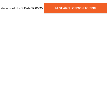
dossier.commercial_info.website
document.dueToDate
12.05.25
SEARCH.ONMONITORING
XXXXXXXXXX
dossier.commercial_info.activity
XXXXXXXXXX
freemium.exampleText_1
freemium.exampleText_2
freemium.anonymousPerSearch2
FREEMIUM.DETAILS
FREEMIUM.REGISTER