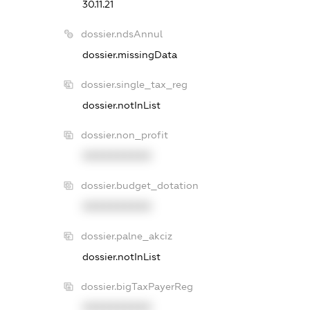
30.11.21
dossier.ndsAnnul
dossier.missingData
dossier.single_tax_reg
dossier.notInList
dossier.non_profit
XXXXXXXXXX
dossier.budget_dotation
XXXXXXXXXX
dossier.palne_akciz
dossier.notInList
dossier.bigTaxPayerReg
XXXXXXXXXX