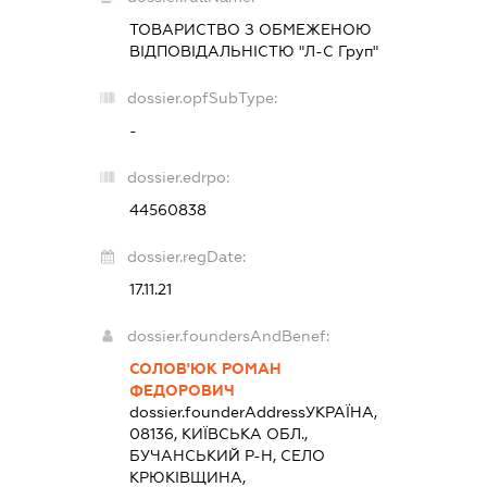
ТОВАРИСТВО З ОБМЕЖЕНОЮ
ВІДПОВІДАЛЬНІСТЮ "Л-С Груп"
dossier.opfSubType:
-
dossier.edrpo:
44560838
dossier.regDate:
17.11.21
dossier.foundersAndBenef:
СОЛОВ'ЮК РОМАН
ФЕДОРОВИЧ
dossier.founderAddress
УКРАЇНА,
08136, КИЇВСЬКА ОБЛ.,
БУЧАНСЬКИЙ Р-Н, СЕЛО
КРЮКІВЩИНА,