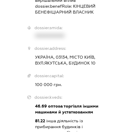
вирішальний вплив
dossier.benefRole:
КІНЦЕВИЙ
БЕНЕФІЦІАРНИЙ ВЛАСНИК
dossier.smida:
XXXXXXXXXX
dossier.address:
УКРАЇНА, 03134, МІСТО КИЇВ,
ВУЛ.ЯКУТСЬКА, БУДИНОК 10
dossier.capital:
100 000 грн.
dossier.kveds:
46.69
оптова торгівля іншими
машинами й устаткованням
81.22
інша діяльність із
прибирання будинків і