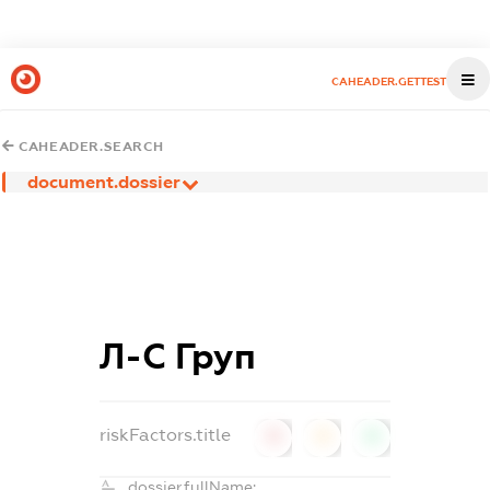
CAHEADER.GETTEST
CAHEADER.SEARCH
document.dossier
Л-С Груп
riskFactors.title
0
0
0
dossier.fullName: