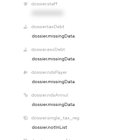
dossier.staff
XXXXXXXXXX
dossier.taxDebt
dossier.missingData
dossier.esvDebt
dossier.missingData
dossier.ndsPayer
dossier.missingData
dossier.ndsAnnul
dossier.missingData
dossier.single_tax_reg
dossier.notInList