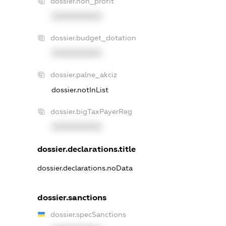
dossier.non_profit
XXXXXXXXXX
dossier.budget_dotation
XXXXXXXXXX
dossier.palne_akciz
dossier.notInList
dossier.bigTaxPayerReg
XXXXXXXXXX
dossier.declarations.title
dossier.declarations.noData
dossier.sanctions
dossier.specSanctions