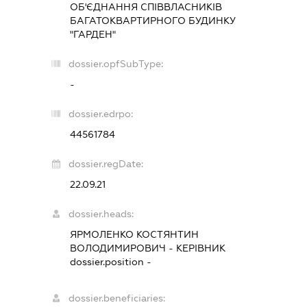
ОБ'ЄДНАННЯ СПІВВЛАСНИКІВ
БАГАТОКВАРТИРНОГО БУДИНКУ
"ГАРДЕН"
dossier.opfSubType:
-
dossier.edrpo:
44561784
dossier.regDate:
22.09.21
dossier.heads:
ЯРМОЛЕНКО КОСТЯНТИН
ВОЛОДИМИРОВИЧ
-
КЕРІВНИК
dossier.position -
dossier.beneficiaries: