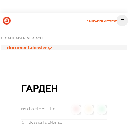
CAHEADER.GETTEST
CAHEADER.SEARCH
document.dossier
ГАРДЕН
riskFactors.title
0
0
0
dossier.fullName: