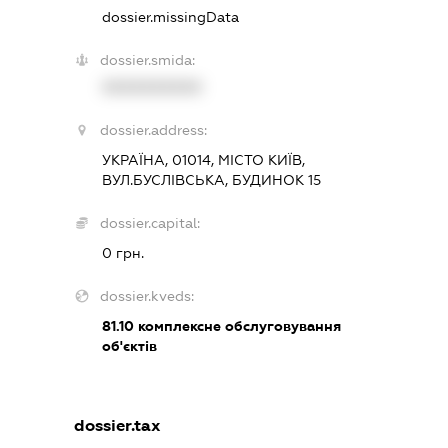
dossier.missingData
dossier.smida:
XXXXXXXXXX
dossier.address:
УКРАЇНА, 01014, МІСТО КИЇВ,
ВУЛ.БУСЛІВСЬКА, БУДИНОК 15
dossier.capital:
0 грн.
dossier.kveds:
81.10
комплексне обслуговування
об'єктів
dossier.tax