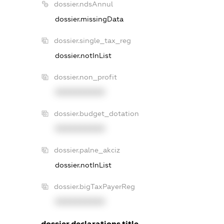
dossier.ndsAnnul
dossier.missingData
dossier.single_tax_reg
dossier.notInList
dossier.non_profit
XXXXXXXXXX
dossier.budget_dotation
XXXXXXXXXX
dossier.palne_akciz
dossier.notInList
dossier.bigTaxPayerReg
XXXXXXXXXX
dossier.declarations.title