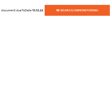
XXXXXXXXXX
document.dueToDate
15.12.22
SEARCH.ONMONITORING
dossier.commercial_info.activity
XXXXXXXXXX
freemium.exampleText_1
freemium.exampleText_2
freemium.anonymousPerSearch2
FREEMIUM.DETAILS
FREEMIUM.REGISTER