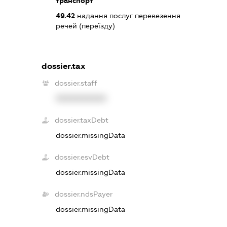
транспорт
49.42
надання послуг перевезення
речей (переїзду)
dossier.tax
dossier.staff
XXXXXXXXXX
dossier.taxDebt
dossier.missingData
dossier.esvDebt
dossier.missingData
dossier.ndsPayer
dossier.missingData