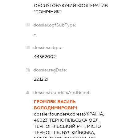
ОБСЛУГОВУЮЧИЙ КООПЕРАТИВ
"ПОМІЧНИК"
dossier.opfSubType:
-
dossier.edrpo:
44562002
dossier.regDate:
22.12.21
dossier.foundersAndBenef:
ГРОМЛЯК ВАСИЛЬ
ВОЛОДИМИРОВИЧ
dossier.founderAddress
УКРАЇНА,
46023, ТЕРНОПІЛЬСЬКА ОБЛ.,
ТЕРНОПІЛЬСЬКИЙ Р-Н, МІСТО
ТЕРНОПІЛЬ, ВУЛ.КИЇВСЬКА,