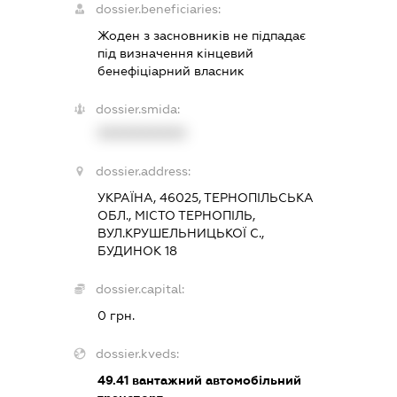
dossier.beneficiaries:
Жоден з засновників не підпадає
під визначення кінцевий
бенефіціарний власник
dossier.smida:
XXXXXXXXXX
dossier.address:
УКРАЇНА, 46025, ТЕРНОПІЛЬСЬКА
ОБЛ., МІСТО ТЕРНОПІЛЬ,
ВУЛ.КРУШЕЛЬНИЦЬКОЇ С.,
БУДИНОК 18
dossier.capital:
0 грн.
dossier.kveds:
49.41
вантажний автомобільний