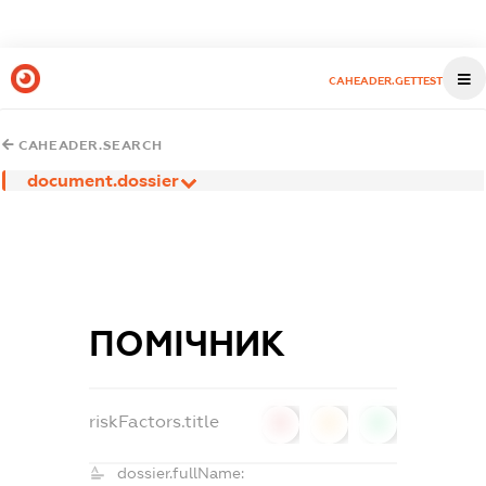
CAHEADER.GETTEST
CAHEADER.SEARCH
document.dossier
ПОМІЧНИК
riskFactors.title
0
0
0
dossier.fullName: