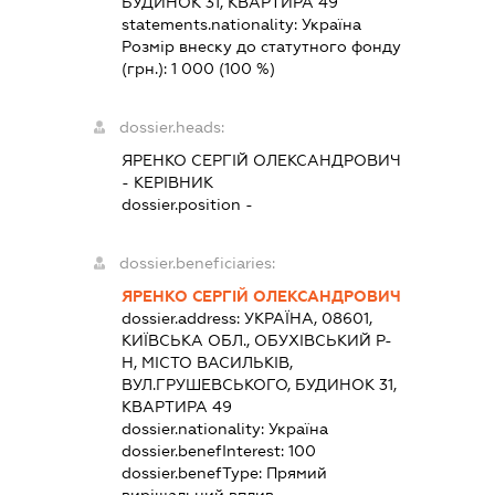
БУДИНОК 31, КВАРТИРА 49
statements.nationality:
Україна
Розмір внеску до статутного фонду
(грн.):
1 000
(100 %)
dossier.heads:
ЯРЕНКО СЕРГІЙ ОЛЕКСАНДРОВИЧ
-
КЕРІВНИК
dossier.position -
dossier.beneficiaries:
ЯРЕНКО СЕРГІЙ ОЛЕКСАНДРОВИЧ
dossier.address:
УКРАЇНА, 08601,
КИЇВСЬКА ОБЛ., ОБУХІВСЬКИЙ Р-
Н, МІСТО ВАСИЛЬКІВ,
ВУЛ.ГРУШЕВСЬКОГО, БУДИНОК 31,
КВАРТИРА 49
dossier.nationality:
Україна
dossier.benefInterest:
100
dossier.benefType:
Прямий