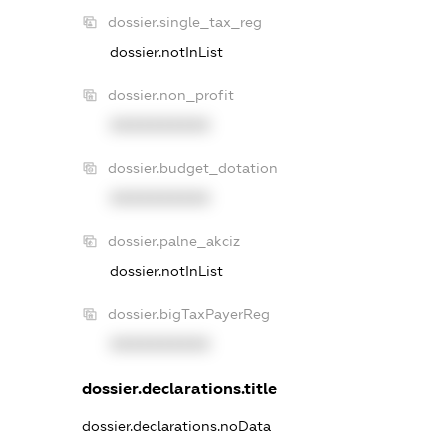
dossier.single_tax_reg
dossier.notInList
dossier.non_profit
XXXXXXXXXX
dossier.budget_dotation
XXXXXXXXXX
dossier.palne_akciz
dossier.notInList
dossier.bigTaxPayerReg
XXXXXXXXXX
dossier.declarations.title
dossier.declarations.noData