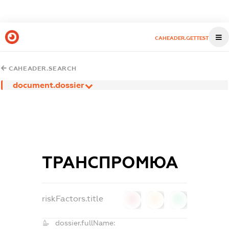
CAHEADER.GETTEST
CAHEADER.SEARCH
document.dossier
ТРАНСПРОМЮА
riskFactors.title
0
0
0
dossier.fullName: