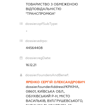
ТОВАРИСТВО З ОБМЕЖЕНОЮ
ВІДПОВІДАЛЬНІСТЮ
"ТРАНСПРОМЮА"
dossier.opfSubType:
-
dossier.edrpo:
44564408
dossier.regDate:
16.12.21
dossier.foundersAndBenef:
ЯРЕНКО СЕРГІЙ ОЛЕКСАНДРОВИЧ
dossier.founderAddress
УКРАЇНА,
08601, КИЇВСЬКА ОБЛ.,
ОБУХІВСЬКИЙ Р-Н, МІСТО
ВАСИЛЬКІВ, ВУЛ.ГРУШЕВСЬКОГО,