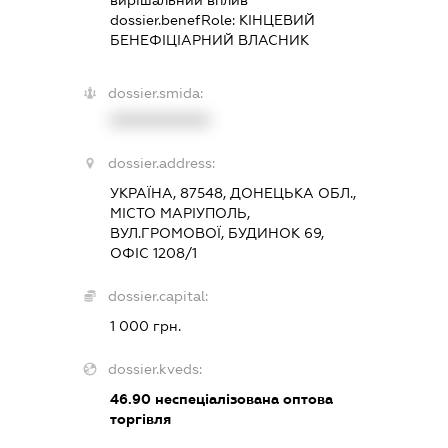
вирішальний вплив
dossier.benefRole:
КІНЦЕВИЙ
БЕНЕФІЦІАРНИЙ ВЛАСНИК
dossier.smida:
XXXXXXXXXX
dossier.address:
УКРАЇНА, 87548, ДОНЕЦЬКА ОБЛ.,
МІСТО МАРІУПОЛЬ,
ВУЛ.ГРОМОВОЇ, БУДИНОК 69,
ОФІС 1208/1
dossier.capital:
1 000 грн.
dossier.kveds:
46.90
неспеціалізована оптова
торгівля