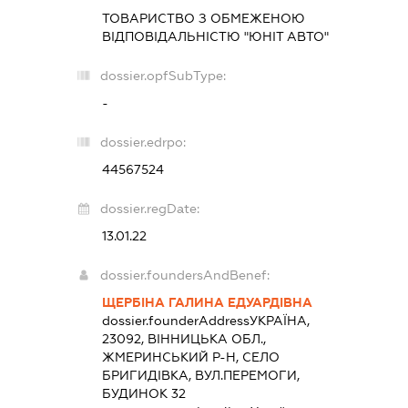
ТОВАРИСТВО З ОБМЕЖЕНОЮ
ВІДПОВІДАЛЬНІСТЮ "ЮНІТ АВТО"
dossier.opfSubType:
-
dossier.edrpo:
44567524
dossier.regDate:
13.01.22
dossier.foundersAndBenef:
ЩЕРБІНА ГАЛИНА ЕДУАРДІВНА
dossier.founderAddress
УКРАЇНА,
23092, ВІННИЦЬКА ОБЛ.,
ЖМЕРИНСЬКИЙ Р-Н, СЕЛО
БРИГИДІВКА, ВУЛ.ПЕРЕМОГИ,
БУДИНОК 32