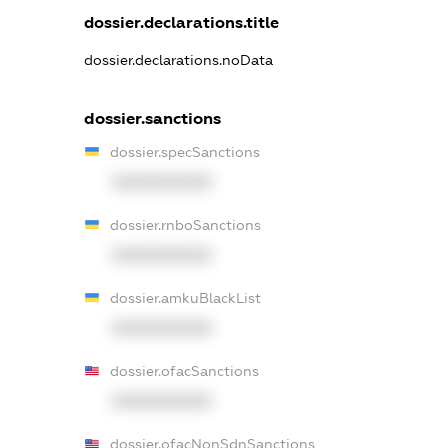
dossier.declarations.title
dossier.declarations.noData
dossier.sanctions
dossier.specSanctions
XXXXXXXXXX
dossier.rnboSanctions
XXXXXXXXXX
dossier.amkuBlackList
XXXXXXXXXX
dossier.ofacSanctions
XXXXXXXXXX
dossier.ofacNonSdnSanctions