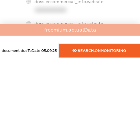
dossier.commercial_info.website
XXXXXXXXXX
dossier.commercial_info.activity
freemium.actualData
XXXXXXXXXX
document.dueToDate
03.09.25
SEARCH.ONMONITORING
freemium.exampleText_1
freemium.exampleText_2
freemium.anonymousPerSearch2
FREEMIUM.DETAILS
FREEMIUM.REGISTER