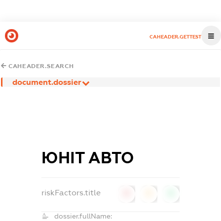
CAHEADER.GETTEST
CAHEADER.SEARCH
document.dossier
ЮНІТ АВТО
riskFactors.title
0
0
0
dossier.fullName: