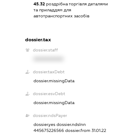
45.32
роздрібна торгівля деталями
та приладдям для
автотранспортних засобів
dossier.tax
dossier.staff
XXXXXXXXXX
dossier.taxDebt
dossier.missingData
dossier.esvDebt
dossier.missingData
dossier.ndsPayer
dossier.yes
dossier.ndsInn
445675226566
dossier.from 31.01.22