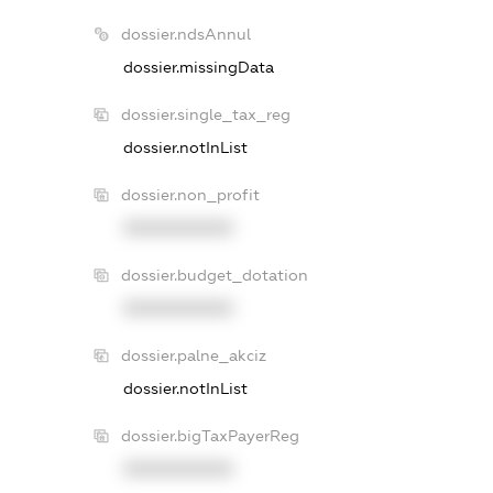
dossier.ndsAnnul
dossier.missingData
dossier.single_tax_reg
dossier.notInList
dossier.non_profit
XXXXXXXXXX
dossier.budget_dotation
XXXXXXXXXX
dossier.palne_akciz
dossier.notInList
dossier.bigTaxPayerReg
XXXXXXXXXX