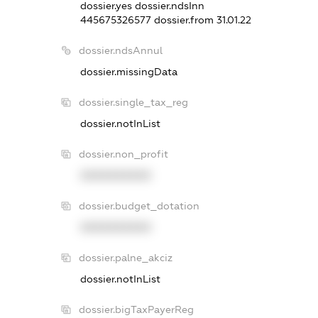
dossier.yes
dossier.ndsInn
445675326577
dossier.from 31.01.22
dossier.ndsAnnul
dossier.missingData
dossier.single_tax_reg
dossier.notInList
dossier.non_profit
XXXXXXXXXX
dossier.budget_dotation
XXXXXXXXXX
dossier.palne_akciz
dossier.notInList
dossier.bigTaxPayerReg