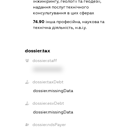
інжинірингу, геології та геодезії,
надання послуг технічного
консультування в цих сферах
74.90
інша професійна, наукова та
технічна діяльність, н.в.і.у.
dossier.tax
dossier.staff
XXXXXXXXXX
dossier.taxDebt
dossier.missingData
dossier.esvDebt
dossier.missingData
dossier.ndsPayer