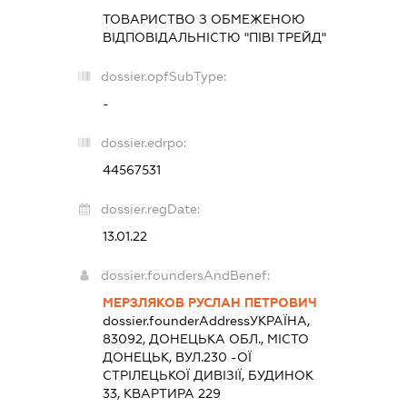
ТОВАРИСТВО З ОБМЕЖЕНОЮ
ВІДПОВІДАЛЬНІСТЮ "ПІВІ ТРЕЙД"
dossier.opfSubType:
-
dossier.edrpo:
44567531
dossier.regDate:
13.01.22
dossier.foundersAndBenef:
МЕРЗЛЯКОВ РУСЛАН ПЕТРОВИЧ
dossier.founderAddress
УКРАЇНА,
83092, ДОНЕЦЬКА ОБЛ., МІСТО
ДОНЕЦЬК, ВУЛ.230 -ОЇ
СТРІЛЕЦЬКОЇ ДИВІЗІЇ, БУДИНОК
33, КВАРТИРА 229