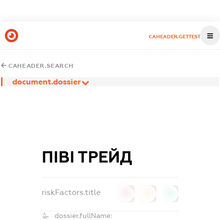
CAHEADER.GETTEST
CAHEADER.SEARCH
document.dossier
ПІВІ ТРЕЙД
riskFactors.title
0
0
0
dossier.fullName: