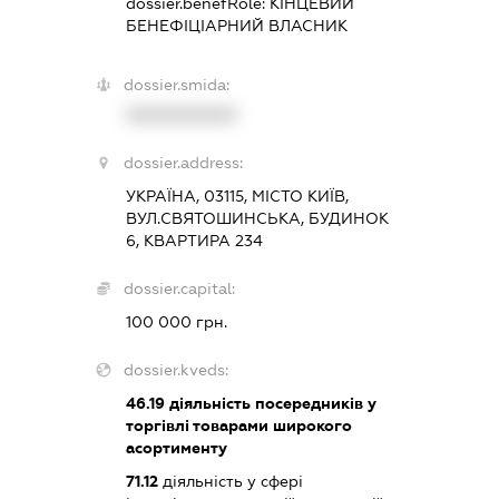
dossier.benefRole:
КІНЦЕВИЙ
БЕНЕФІЦІАРНИЙ ВЛАСНИК
dossier.smida:
XXXXXXXXXX
dossier.address:
УКРАЇНА, 03115, МІСТО КИЇВ,
ВУЛ.СВЯТОШИНСЬКА, БУДИНОК
6, КВАРТИРА 234
dossier.capital:
100 000 грн.
dossier.kveds:
46.19
діяльність посередників у
торгівлі товарами широкого
асортименту
71.12
діяльність у сфері