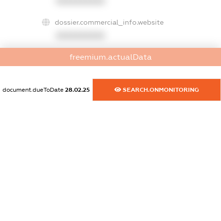
XXXXXXXXXX
dossier.commercial_info.website
XXXXXXXXXX
freemium.actualData
dossier.commercial_info.activity
XXXXXXXXXX
document.dueToDate
28.02.25
SEARCH.ONMONITORING
freemium.exampleText_1
freemium.exampleText_2
freemium.anonymousPerSearch2
FREEMIUM.DETAILS
FREEMIUM.REGISTER