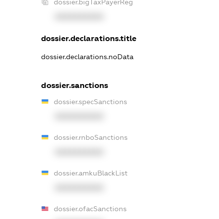
dossier.bigTaxPayerReg
XXXXXXXXXX
dossier.declarations.title
dossier.declarations.noData
dossier.sanctions
dossier.specSanctions
XXXXXXXXXX
dossier.rnboSanctions
XXXXXXXXXX
dossier.amkuBlackList
XXXXXXXXXX
dossier.ofacSanctions