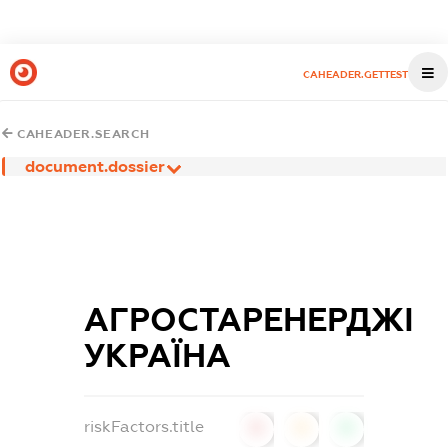
CAHEADER.GETTEST
CAHEADER.SEARCH
document.dossier
АГРОСТАРЕНЕРДЖІ
УКРАЇНА
riskFactors.title
0
0
0