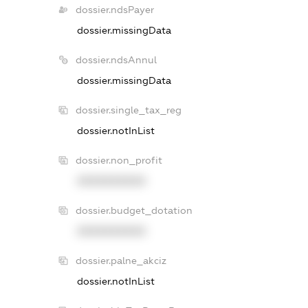
dossier.ndsPayer
dossier.missingData
dossier.ndsAnnul
dossier.missingData
dossier.single_tax_reg
dossier.notInList
dossier.non_profit
XXXXXXXXXX
dossier.budget_dotation
XXXXXXXXXX
dossier.palne_akciz
dossier.notInList