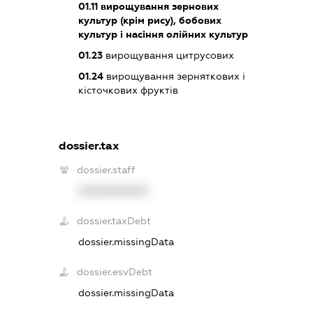
01.11
вирощування зернових
культур (крім рису), бобових
культур і насіння олійних культур
01.23
вирощування цитрусових
01.24
вирощування зерняткових і
кісточкових фруктів
dossier.tax
dossier.staff
XXXXXXXXXX
dossier.taxDebt
dossier.missingData
dossier.esvDebt
dossier.missingData