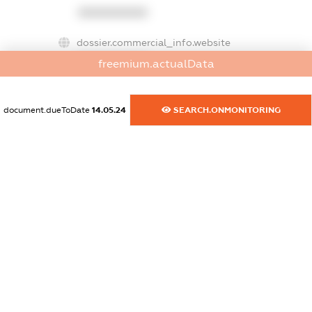
XXXXXXXXXX
dossier.commercial_info.website
XXXXXXXXXX
freemium.actualData
dossier.commercial_info.activity
XXXXXXXXXX
document.dueToDate
14.05.24
SEARCH.ONMONITORING
freemium.exampleText_1
freemium.exampleText_2
freemium.anonymousPerSearch2
FREEMIUM.DETAILS
FREEMIUM.REGISTER