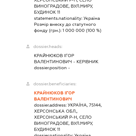
ХЕРСОНСЬКИЙ Р-Н, СЕЛО
ВИНОГРАДОВЕ, ВУЛ.МИРУ,
БУДИНОК 11
statements.nationality:
Україна
Розмір внеску до статутного
фонду (грн.):
1 000 000
(100 %)
dossier.heads:
КРАЙНЮКОВ ІГОР
ВАЛЕНТИНОВИЧ
-
КЕРІВНИК
dossier.position -
dossier.beneficiaries:
КРАЙНЮКОВ ІГОР
ВАЛЕНТИНОВИЧ
dossier.address:
УКРАЇНА, 75144,
ХЕРСОНСЬКА ОБЛ.,
ХЕРСОНСЬКИЙ Р-Н, СЕЛО
ВИНОГРАДОВЕ, ВУЛ.МИРУ,
БУДИНОК 11
dossier.nationality:
Україна