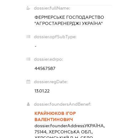
dossier.fullName:
ФЕРМЕРСЬКЕ ГОСПОДАРСТВО
"АГРОСТАРЕНЕРДЖІ УКРАЇНА"
dossier.opfSubType:
-
dossier.edrpo:
44567587
dossier.regDate:
13.01.22
dossier.foundersAndBenef:
КРАЙНЮКОВ ІГОР
ВАЛЕНТИНОВИЧ
dossier.founderAddress
УКРАЇНА,
75144, ХЕРСОНСЬКА ОБЛ.,