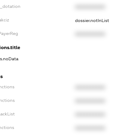
t_dotation
XXXXXXXXXX
akciz
dossier.notInList
xPayerReg
XXXXXXXXXX
ons.title
ns.noData
ns
nctions
XXXXXXXXXX
nctions
XXXXXXXXXX
ackList
XXXXXXXXXX
nctions
XXXXXXXXXX