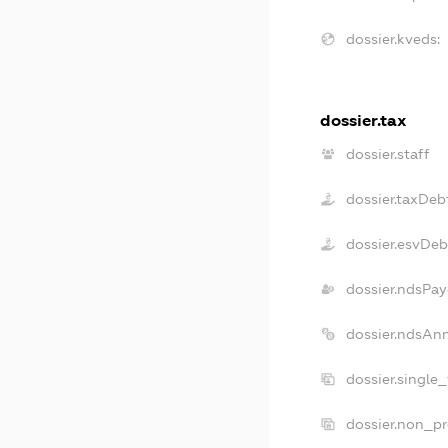
dossier.kveds:
dossier.tax
dossier.staff
dossier.taxDeb
dossier.esvDeb
dossier.ndsPay
dossier.ndsAn
dossier.single
dossier.non_pr