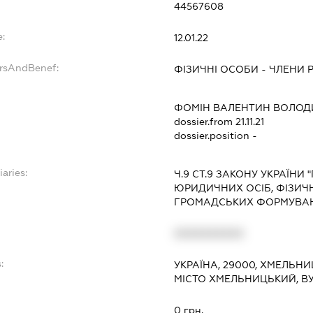
44567608
e:
12.01.22
ersAndBenef:
ФІЗИЧНІ ОСОБИ - ЧЛЕНИ 
ФОМІН ВАЛЕНТИН ВОЛО
dossier.from 21.11.21
dossier.position -
iaries:
Ч.9 СТ.9 ЗАКОНУ УКРАЇН
ЮРИДИЧНИХ ОСІБ, ФІЗИЧН
ГРОМАДСЬКИХ ФОРМУВА
XXXXXXXXXX
:
УКРАЇНА, 29000, ХМЕЛЬН
МІСТО ХМЕЛЬНИЦЬКИЙ, ВУ
0 грн.