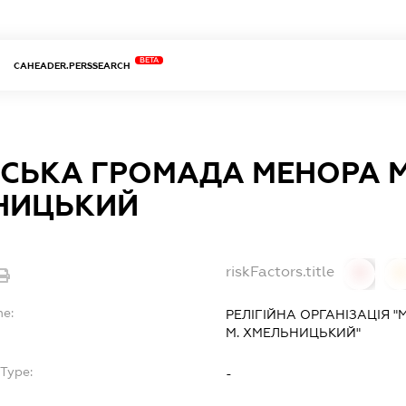
BETA
CAHEADER.PERSSEARCH
СЬКА ГРОМАДА МЕНОРА М
НИЦЬКИЙ
riskFactors.title
0
0
me:
РЕЛІГІЙНА ОРГАНІЗАЦІЯ 
М. ХМЕЛЬНИЦЬКИЙ"
bType:
-