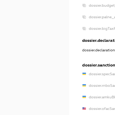
dossier.budge
dossier.palne_
dossier.bigTa
dossier.declarati
dossier.declaratio
dossier.sanctio
dossier.specSa
dossier.rnboSa
dossier.amkuBl
dossier.ofacSa