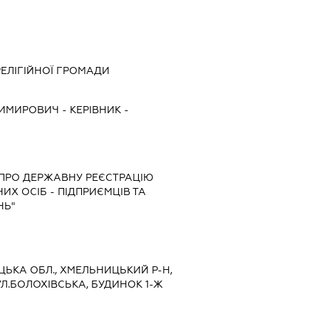
РЕЛІГІЙНОЇ ГРОМАДИ
ДИМИРОВИЧ
-
КЕРІВНИК
-
И "ПРО ДЕРЖАВНУ РЕЄСТРАЦІЮ
ИХ ОСІБ - ПІДПРИЄМЦІВ ТА
НЬ"
ИЦЬКА ОБЛ., ХМЕЛЬНИЦЬКИЙ Р-Н,
Л.БОЛОХІВСЬКА, БУДИНОК 1-Ж