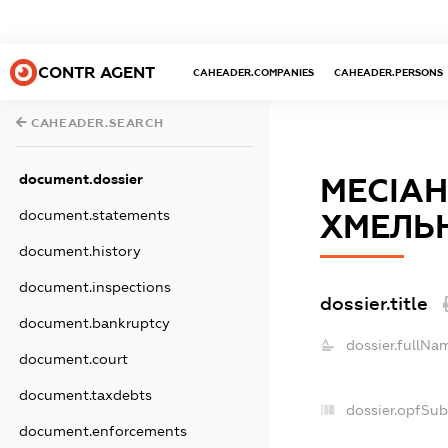
CONTR AGENT
CAHEADER.COMPANIES
CAHEADER.PERSONS
CAHEADER.SEARCH
document.dossier
МЕСІАН
document.statements
ХМЕЛЬ
document.history
document.inspections
dossier.title
document.bankruptcy
dossier.fullNa
document.court
document.taxdebts
dossier.opfSu
document.enforcements