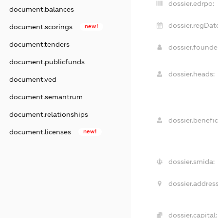
dossier.edrpo:
document.balances
dossier.regDat
document.scorings
new!
document.tenders
dossier.found
document.publicfunds
dossier.heads:
document.ved
document.semantrum
document.relationships
dossier.benefic
document.licenses
new!
dossier.smida:
dossier.address
dossier.capital: