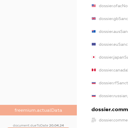
dossier.ofacN
dossier.gbSanc
dossier.ausSan
dossier.euSanc
dossier.japanS
dossier.canad
dossier.rfSanc
dossier.russian
dossier.comme
freemium.actualData
dossier.commer
document.dueToDate
20.04.24