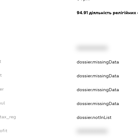
94.91
діяльність релігійних 
XXXXXXXXXX
t
dossier.missingData
t
dossier.missingData
er
dossier.missingData
nul
dossier.missingData
_tax_reg
dossier.notInList
ofit
XXXXXXXXXX