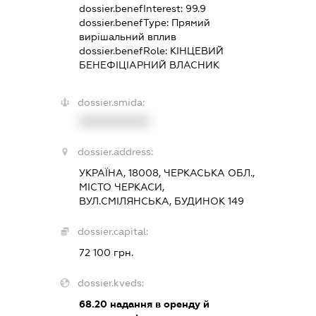
dossier.benefInterest:
99.9
dossier.benefType:
Прямий
вирішальний вплив
dossier.benefRole:
КІНЦЕВИЙ
БЕНЕФІЦІАРНИЙ ВЛАСНИК
dossier.smida:
XXXXXXXXXX
dossier.address:
УКРАЇНА, 18008, ЧЕРКАСЬКА ОБЛ.,
МІСТО ЧЕРКАСИ,
ВУЛ.СМІЛЯНСЬКА, БУДИНОК 149
dossier.capital:
72 100 грн.
dossier.kveds:
68.20
надання в оренду й