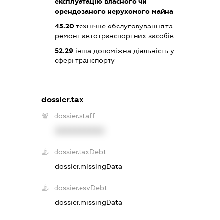
експлуатацію власного чи
орендованого нерухомого майна
45.20
технічне обслуговування та
ремонт автотранспортних засобів
52.29
інша допоміжна діяльність у
сфері транспорту
dossier.tax
dossier.staff
XXXXXXXXXX
dossier.taxDebt
dossier.missingData
dossier.esvDebt
dossier.missingData