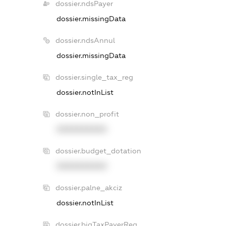
dossier.ndsPayer
dossier.missingData
dossier.ndsAnnul
dossier.missingData
dossier.single_tax_reg
dossier.notInList
dossier.non_profit
XXXXXXXXXX
dossier.budget_dotation
XXXXXXXXXX
dossier.palne_akciz
dossier.notInList
dossier.bigTaxPayerReg