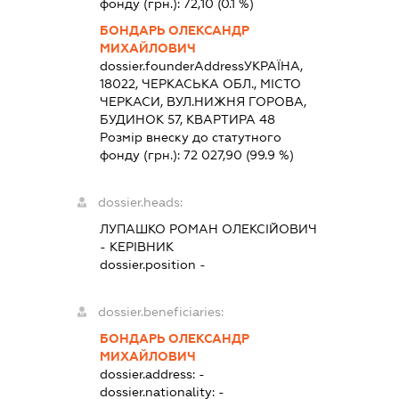
фонду (грн.):
72,10
(0.1 %)
БОНДАРЬ ОЛЕКСАНДР
МИХАЙЛОВИЧ
dossier.founderAddress
УКРАЇНА,
18022, ЧЕРКАСЬКА ОБЛ., МІСТО
ЧЕРКАСИ, ВУЛ.НИЖНЯ ГОРОВА,
БУДИНОК 57, КВАРТИРА 48
Розмір внеску до статутного
фонду (грн.):
72 027,90
(99.9 %)
dossier.heads:
ЛУПАШКО РОМАН ОЛЕКСІЙОВИЧ
-
КЕРІВНИК
dossier.position -
dossier.beneficiaries:
БОНДАРЬ ОЛЕКСАНДР
МИХАЙЛОВИЧ
dossier.address:
-
dossier.nationality:
-