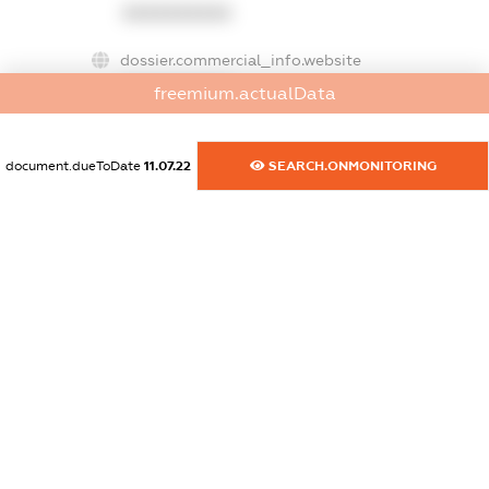
XXXXXXXXXX
dossier.commercial_info.website
XXXXXXXXXX
freemium.actualData
dossier.commercial_info.activity
XXXXXXXXXX
document.dueToDate
11.07.22
SEARCH.ONMONITORING
freemium.exampleText_1
freemium.exampleText_2
freemium.anonymousPerSearch2
FREEMIUM.DETAILS
FREEMIUM.REGISTER