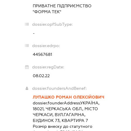
ПРИВАТНЕ ПІДПРИЄМСТВО
"ФОРМА ТЕК"
dossier.opfSubType:
-
dossier.edrpo:
44567681
dossier.regDate:
08.02.22
dossier.foundersAndBenef:
ЛУПАШКО РОМАН ОЛЕКСІЙОВИЧ
dossier.founderAddress
УКРАЇНА,
18021, ЧЕРКАСЬКА ОБЛ., МІСТО
ЧЕРКАСИ, ВУЛ.ГАГАРІНА,
БУДИНОК 73, КВАРТИРА 7
Розмір внеску до статутного