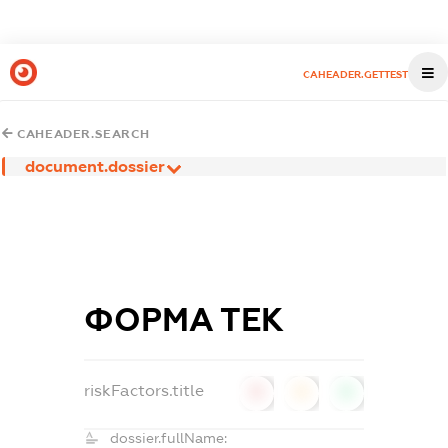
CAHEADER.GETTEST
CAHEADER.SEARCH
document.dossier
ФОРМА ТЕК
riskFactors.title
0
0
0
dossier.fullName: