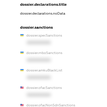
dossier.declarations.title
dossier.declarations.noData
dossier.sanctions
dossier.specSanctions
XXXXXXXXXX
dossier.rnboSanctions
XXXXXXXXXX
dossier.amkuBlackList
XXXXXXXXXX
dossier.ofacSanctions
XXXXXXXXXX
dossier.ofacNonSdnSanctions