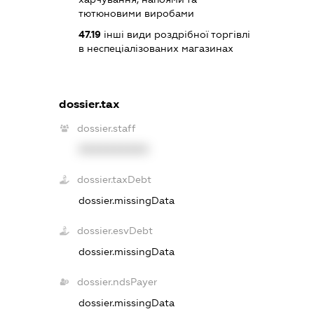
тютюновими виробами
47.19
інші види роздрібної торгівлі
в неспеціалізованих магазинах
dossier.tax
dossier.staff
XXXXXXXXXX
dossier.taxDebt
dossier.missingData
dossier.esvDebt
dossier.missingData
dossier.ndsPayer
dossier.missingData