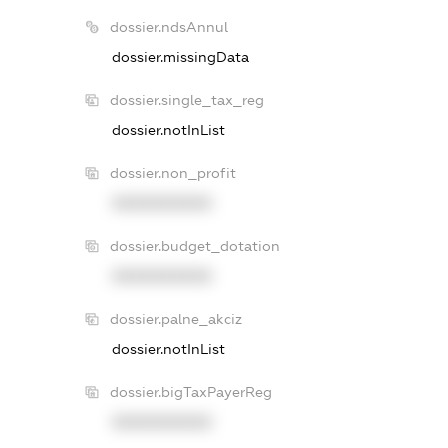
dossier.ndsAnnul
dossier.missingData
dossier.single_tax_reg
dossier.notInList
dossier.non_profit
XXXXXXXXXX
dossier.budget_dotation
XXXXXXXXXX
dossier.palne_akciz
dossier.notInList
dossier.bigTaxPayerReg
XXXXXXXXXX