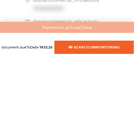
dossier.commercial_info.website
XXXXXXXXXX
dossier.commercial_info.activity
freemium.actualData
XXXXXXXXXX
document.dueToDate
19.12.25
SEARCH.ONMONITORING
freemium.exampleText_1
freemium.exampleText_2
freemium.anonymousPerSearch2
FREEMIUM.DETAILS
FREEMIUM.REGISTER