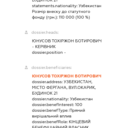
БУДИНОК 21
statements.nationality:
Узбекистан
Розмір внеску до статутного
фонду (грн.):
110 000
(100 %)
dossier.heads:
ЮНУСОВ ТОХІРЖОН БОТИРОВИЧ
-
КЕРІВНИК
dossier.position -
dossier.beneficiaries:
ЮНУСОВ ТОХІРЖОН БОТИРОВИЧ
dossier.address:
УЗБЕКИСТАН,
МІСТО ФЕРГАНА, ВУЛ.ОКАРИК,
БУДИНОК 21
dossier.nationality:
Узбекистан
dossier.benefInterest:
100
dossier.benefType:
Прямий
вирішальний вплив
dossier.benefRole:
КІНЦЕВИЙ
БЕНЕФІЦІАРНИЙ ВЛАСНИК