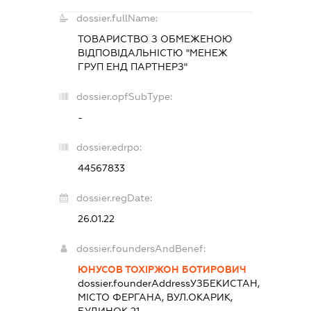
dossier.fullName:
ТОВАРИСТВО З ОБМЕЖЕНОЮ
ВІДПОВІДАЛЬНІСТЮ "МЕНЕЖ
ГРУП ЕНД ПАРТНЕРЗ"
dossier.opfSubType:
-
dossier.edrpo:
44567833
dossier.regDate:
26.01.22
dossier.foundersAndBenef:
ЮНУСОВ ТОХІРЖОН БОТИРОВИЧ
dossier.founderAddress
УЗБЕКИСТАН,
МІСТО ФЕРГАНА, ВУЛ.ОКАРИК,