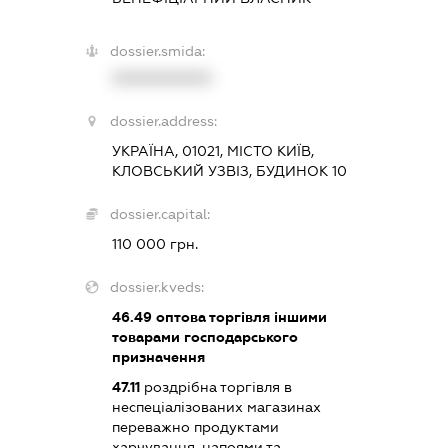
dossier.smida:
XXXXXXXXXX
dossier.address:
УКРАЇНА, 01021, МІСТО КИЇВ,
КЛОВСЬКИЙ УЗВІЗ, БУДИНОК 10
dossier.capital:
110 000 грн.
dossier.kveds:
46.49
оптова торгівля іншими
товарами господарського
призначення
47.11
роздрібна торгівля в
неспеціалізованих магазинах
переважно продуктами
харчування, напоями та