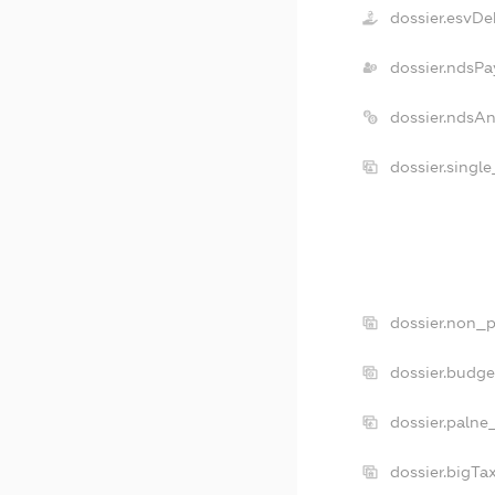
dossier.esvDe
dossier.ndsPa
dossier.ndsA
dossier.singl
dossier.non_p
dossier.budg
dossier.palne
dossier.bigT