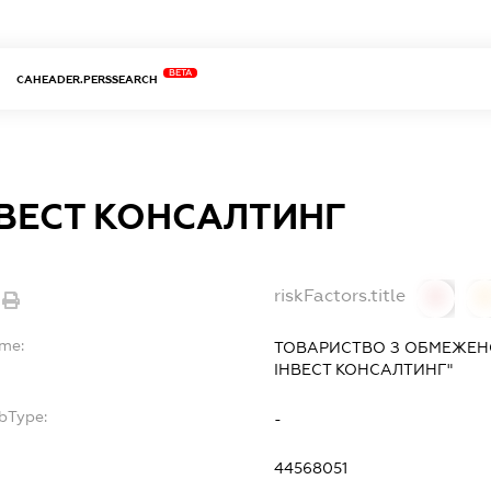
BETA
CAHEADER.PERSSEARCH
НВЕСТ КОНСАЛТИНГ
riskFactors.title
0
ame:
ТОВАРИСТВО З ОБМЕЖЕН
ІНВЕСТ КОНСАЛТИНГ"
bType:
-
44568051