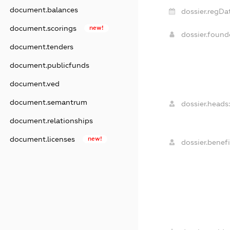
document.balances
dossier.regDa
document.scorings
new!
dossier.foun
document.tenders
document.publicfunds
document.ved
document.semantrum
dossier.heads:
document.relationships
document.licenses
new!
dossier.benefi