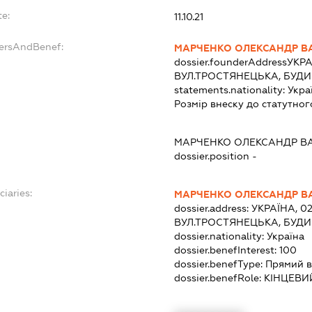
te:
11.10.21
dersAndBenef:
МАРЧЕНКО ОЛЕКСАНДР В
dossier.founderAddress
УКРА
ВУЛ.ТРОСТЯНЕЦЬКА, БУДИН
statements.nationality:
Укра
Розмір внеску до статутног
МАРЧЕНКО ОЛЕКСАНДР В
dossier.position -
ciaries:
МАРЧЕНКО ОЛЕКСАНДР В
dossier.address:
УКРАЇНА, 02
ВУЛ.ТРОСТЯНЕЦЬКА, БУДИН
dossier.nationality:
Україна
dossier.benefInterest:
100
dossier.benefType:
Прямий в
dossier.benefRole:
КІНЦЕВИ