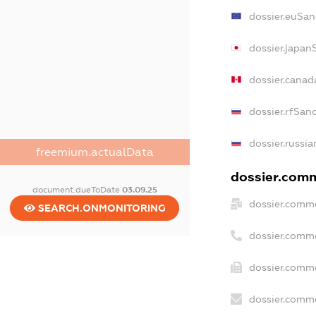
dossier.euSan
dossier.japan
dossier.canad
dossier.rfSan
dossier.russia
freemium.actualData
dossier.comm
document.dueToDate
03.09.25
dossier.comme
SEARCH.ONMONITORING
dossier.comm
dossier.comme
dossier.comme