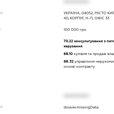
XXXXXXXXXX
s:
УКРАЇНА, 04052, МІСТО К
40, КОРПУС Н-П, ОФІС 33
:
100 000 грн.
70.22
консультування з пита
керування
68.10
купівля та продаж вл
68.32
управління нерухоми
основі контракту
XXXXXXXXXX
bt
dossier.missingData