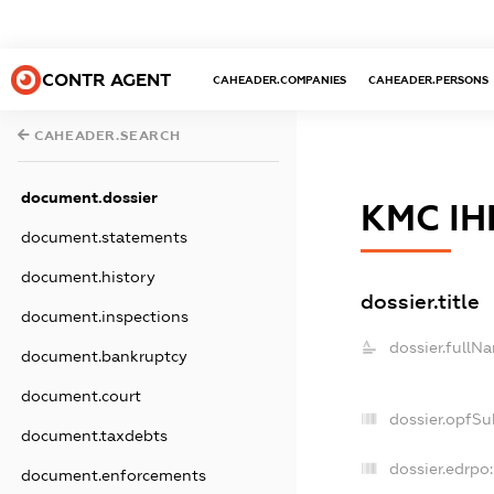
CONTR AGENT
CAHEADER.COMPANIES
CAHEADER.PERSONS
CAHEADER.SEARCH
document.dossier
КМС І
document.statements
document.history
dossier.title
document.inspections
dossier.fullN
document.bankruptcy
document.court
dossier.opfSu
document.taxdebts
dossier.edrpo:
document.enforcements