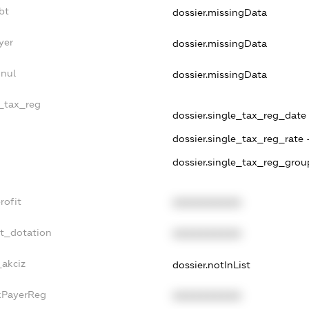
bt
dossier.missingData
yer
dossier.missingData
nnul
dossier.missingData
e_tax_reg
dossier.single_tax_reg_date -
dossier.single_tax_reg_rate 
dossier.single_tax_reg_grou
rofit
XXXXXXXXXX
et_dotation
XXXXXXXXXX
_akciz
dossier.notInList
axPayerReg
XXXXXXXXXX