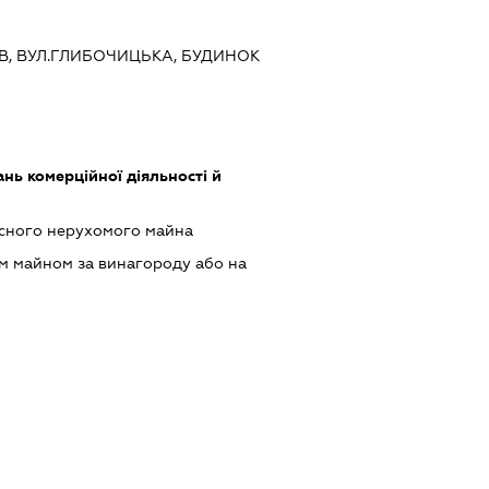
ИЇВ, ВУЛ.ГЛИБОЧИЦЬКА, БУДИНОК
нь комерційної діяльності й
асного нерухомого майна
м майном за винагороду або на