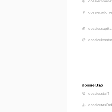
dossier.smida:
dossier.addres
dossier.capital
dossier.kveds:
dossier.tax
dossier.staff
dossier.taxDe