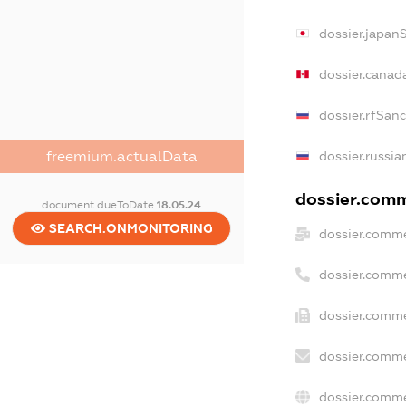
dossier.japan
dossier.canad
dossier.rfSan
freemium.actualData
dossier.russia
dossier.comme
document.dueToDate
18.05.24
SEARCH.ONMONITORING
dossier.comme
dossier.comme
dossier.comme
dossier.comme
dossier.comme