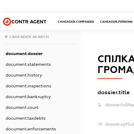
CONTR AGENT
CAHEADER.COMPANIES
CAHEADER.PERSONS
CAHEADER.SEARCH
document.dossier
СПІЛКА
document.statements
ГРОМА
document.history
document.inspections
dossier.title
document.bankruptcy
dossier.fullN
document.court
document.taxdebts
dossier.opfSu
document.enforcements