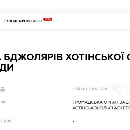
BETA
CAHEADER.PERSSEARCH
 БДЖОЛЯРІВ ХОТІНСЬКОЇ 
ДИ
riskFactors.title
0
ame:
ГРОМАДСЬКА ОРГАНІЗАЦІ
ХОТІНСЬКОЇ СІЛЬСЬКОЇ Г
bType:
-