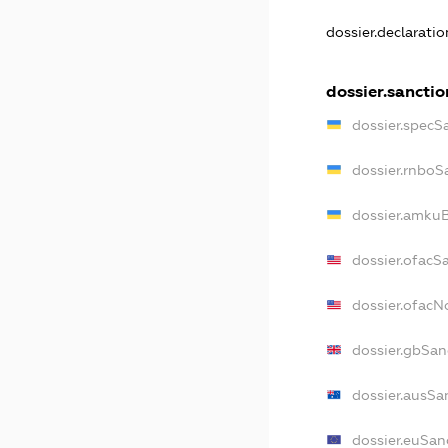
dossier.declarati
dossier.sanctio
dossier.specS
dossier.rnboS
dossier.amkuB
dossier.ofacS
dossier.ofac
dossier.gbSan
dossier.ausSa
dossier.euSan