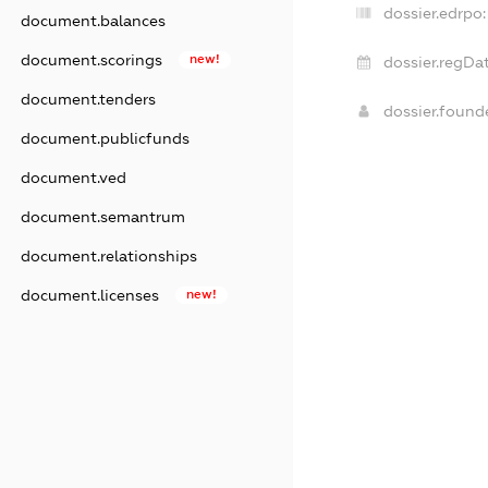
dossier.edrpo:
document.balances
document.scorings
new!
dossier.regDat
document.tenders
dossier.foun
document.publicfunds
document.ved
document.semantrum
document.relationships
document.licenses
new!