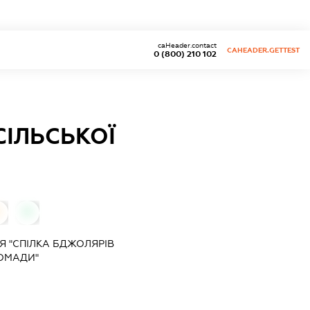
caHeader.contact
CAHEADER.GETTEST
0 (800) 210 102
СІЛЬСЬКОЇ
0
0
Я "СПІЛКА БДЖОЛЯРІВ
РОМАДИ"