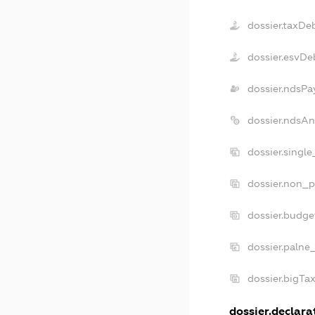
dossier.taxDe
dossier.esvDe
dossier.ndsPa
dossier.ndsAn
dossier.singl
dossier.non_p
dossier.budg
dossier.palne
dossier.bigTa
dossier.declarat