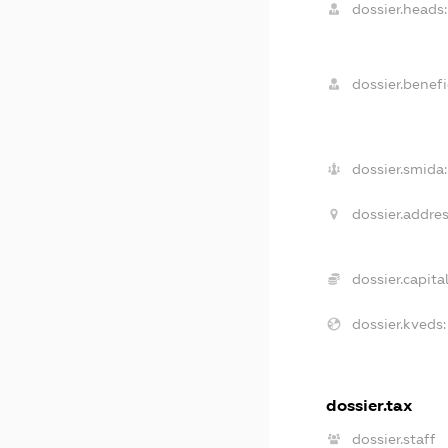
dossier.heads:
dossier.benefi
dossier.smida:
dossier.addres
dossier.capital
dossier.kveds:
dossier.tax
dossier.staff