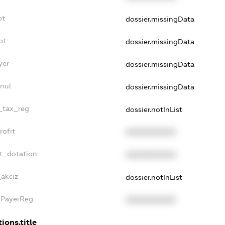
bt
dossier.missingData
bt
dossier.missingData
yer
dossier.missingData
nul
dossier.missingData
e_tax_reg
dossier.notInList
rofit
XXXXXXXXXX
et_dotation
XXXXXXXXXX
_akciz
dossier.notInList
xPayerReg
XXXXXXXXXX
ions.title