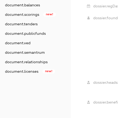
document.balances
dossier.regDa
document.scorings
new!
dossier.foun
document.tenders
document.publicfunds
document.ved
document.semantrum
document.relationships
document.licenses
new!
dossier.heads
dossier.benefi