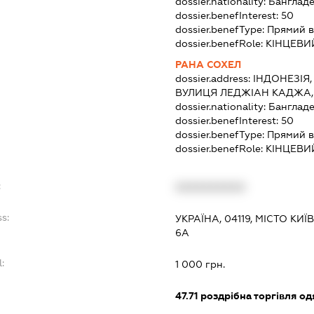
dossier.nationality:
Банглад
dossier.benefInterest:
50
dossier.benefType:
Прямий в
dossier.benefRole:
КІНЦЕВИ
РАНА СОХЕЛ
dossier.address:
ІНДОНЕЗІЯ,
ВУЛИЦЯ ЛЕДЖІАН КАДЖА,
dossier.nationality:
Банглад
dossier.benefInterest:
50
dossier.benefType:
Прямий в
dossier.benefRole:
КІНЦЕВИ
:
XXXXXXXXXX
s:
УКРАЇНА, 04119, МІСТО К
6А
:
1 000 грн.
47.71
роздрібна торгівля од