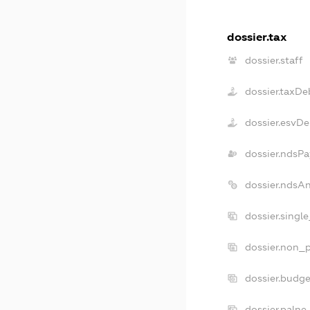
dossier.tax
dossier.staff
dossier.taxDe
dossier.esvDe
dossier.ndsPa
dossier.ndsA
dossier.singl
dossier.non_p
dossier.budg
dossier.palne