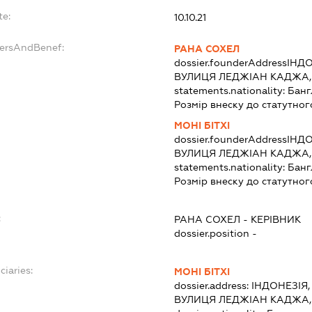
te:
10.10.21
dersAndBenef:
РАНА СОХЕЛ
dossier.founderAddress
ІНДО
ВУЛИЦЯ ЛЕДЖІАН КАДЖА,
statements.nationality:
Банг
Розмір внеску до статутног
МОНІ БІТХІ
dossier.founderAddress
ІНДО
ВУЛИЦЯ ЛЕДЖІАН КАДЖА,
statements.nationality:
Банг
Розмір внеску до статутног
:
РАНА СОХЕЛ
-
КЕРІВНИК
dossier.position -
ciaries:
МОНІ БІТХІ
dossier.address:
ІНДОНЕЗІЯ,
ВУЛИЦЯ ЛЕДЖІАН КАДЖА,