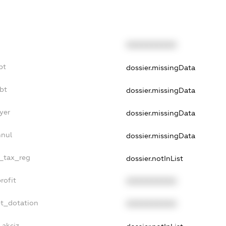
XXXXXXXXXX
bt
dossier.missingData
bt
dossier.missingData
yer
dossier.missingData
nnul
dossier.missingData
e_tax_reg
dossier.notInList
rofit
XXXXXXXXXX
et_dotation
XXXXXXXXXX
_akciz