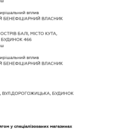
еш
ирішальний вплив
Й БЕНЕФІЦІАРНИЙ ВЛАСНИК
 ОСТРІВ БАЛІ, МІСТО КУТА,
 БУДИНОК 466
еш
ирішальний вплив
Й БЕНЕФІЦІАРНИЙ ВЛАСНИК
ИЇВ, ВУЛ.ДОРОГОЖИЦЬКА, БУДИНОК
ягом у спеціалізованих магазинах