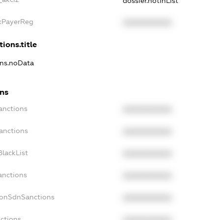
dossier.notInList
axPayerReg
XXXXXXXXXX
ions.title
ons.noData
ons
anctions
XXXXXXXXXX
anctions
XXXXXXXXXX
lackList
XXXXXXXXXX
anctions
XXXXXXXXXX
NonSdnSanctions
XXXXXXXXXX
ctions