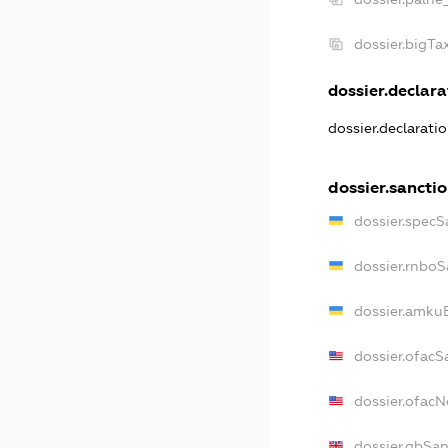
dossier.bigT
dossier.declarat
dossier.declarati
dossier.sancti
dossier.specS
dossier.rnboS
dossier.amkuB
dossier.ofacS
dossier.ofac
dossier.gbSan