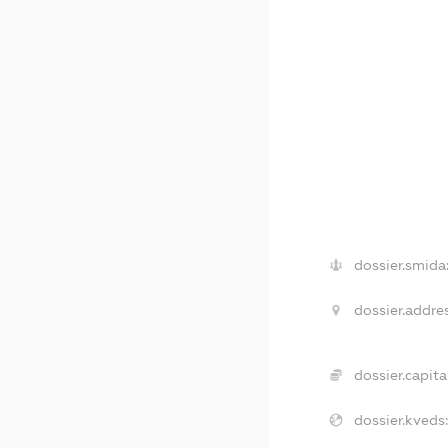
dossier.smida
dossier.addres
dossier.capital
dossier.kveds: