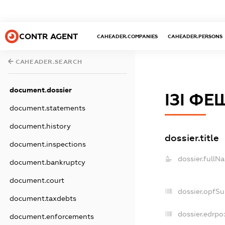
CONTR AGENT
CAHEADER.COMPANIES
CAHEADER.PERSONS
CAHEADER.SEARCH
document.dossier
ІЗІ ФЕ
document.statements
document.history
dossier.title
document.inspections
dossier.fullN
document.bankruptcy
document.court
dossier.opfS
document.taxdebts
dossier.edrpo:
document.enforcements