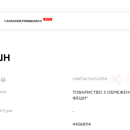
BETA
CAHEADER.PERSSEARCH
ШН
riskFactors.title
0
ame:
ТОВАРИСТВО З ОБМЕЖЕНО
ФЕШН"
ubType:
-
44568114