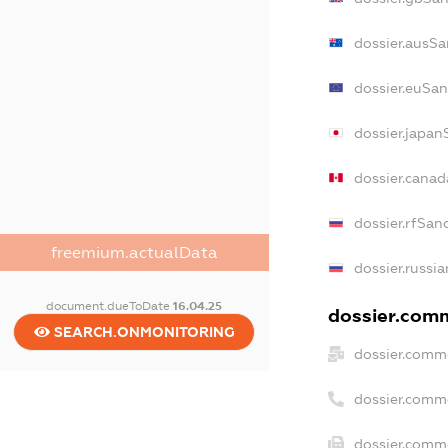
dossier.ausSa
dossier.euSan
dossier.japan
dossier.cana
dossier.rfSan
freemium.actualData
dossier.russia
document.dueToDate
16.04.25
dossier.comm
SEARCH.ONMONITORING
dossier.comme
dossier.comm
dossier.comme