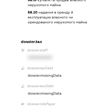
68.10
купівля та продаж власного
нерухомого майна
68.20
надання в оренду й
експлуатацію власного чи
орендованого нерухомого майна
dossier.tax
dossier.staff
XXXXXXXXXX
dossier.taxDebt
dossier.missingData
dossier.esvDebt
dossier.missingData
dossier.ndsPayer