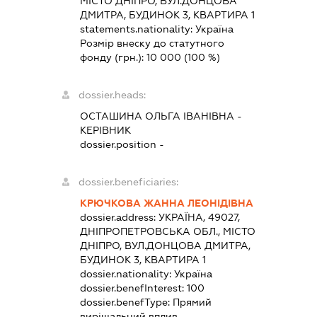
МІСТО ДНІПРО, ВУЛ.ДОНЦОВА
ДМИТРА, БУДИНОК 3, КВАРТИРА 1
statements.nationality:
Україна
Розмір внеску до статутного
фонду (грн.):
10 000
(100 %)
dossier.heads:
ОСТАШИНА ОЛЬГА ІВАНІВНА
-
КЕРІВНИК
dossier.position -
dossier.beneficiaries:
КРЮЧКОВА ЖАННА ЛЕОНІДІВНА
dossier.address:
УКРАЇНА, 49027,
ДНІПРОПЕТРОВСЬКА ОБЛ., МІСТО
ДНІПРО, ВУЛ.ДОНЦОВА ДМИТРА,
БУДИНОК 3, КВАРТИРА 1
dossier.nationality:
Україна
dossier.benefInterest:
100
dossier.benefType:
Прямий
вирішальний вплив