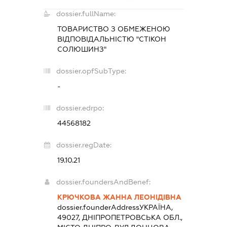
dossier.fullName:
ТОВАРИСТВО З ОБМЕЖЕНОЮ
ВІДПОВІДАЛЬНІСТЮ "СТІКОН
СОЛЮШИНЗ"
dossier.opfSubType:
-
dossier.edrpo:
44568182
dossier.regDate:
19.10.21
dossier.foundersAndBenef:
КРЮЧКОВА ЖАННА ЛЕОНІДІВНА
dossier.founderAddress
УКРАЇНА,
49027, ДНІПРОПЕТРОВСЬКА ОБЛ.,