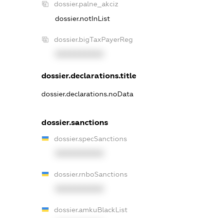
dossier.palne_akciz
dossier.notInList
dossier.bigTaxPayerReg
XXXXXXXXXX
dossier.declarations.title
dossier.declarations.noData
dossier.sanctions
dossier.specSanctions
XXXXXXXXXX
dossier.rnboSanctions
XXXXXXXXXX
dossier.amkuBlackList