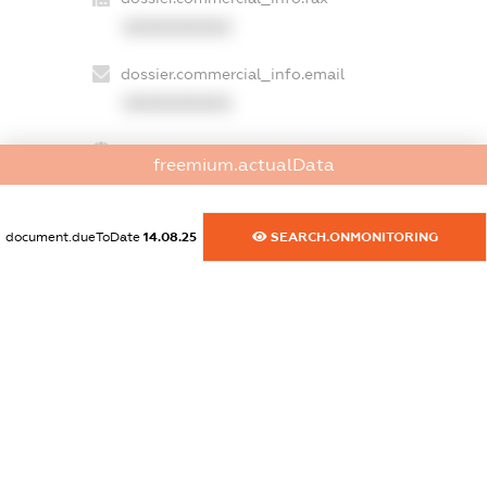
XXXXXXXXXX
dossier.commercial_info.email
XXXXXXXXXX
dossier.commercial_info.website
freemium.actualData
XXXXXXXXXX
dossier.commercial_info.activity
document.dueToDate
14.08.25
SEARCH.ONMONITORING
XXXXXXXXXX
freemium.exampleText_1
freemium.exampleText_2
freemium.anonymousPerSearch2
FREEMIUM.DETAILS
FREEMIUM.REGISTER