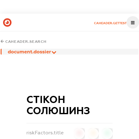
CAHEADER.GETTEST
CAHEADER.SEARCH
document.dossier
СТІКОН
СОЛЮШИНЗ
riskFactors.title
0
0
0