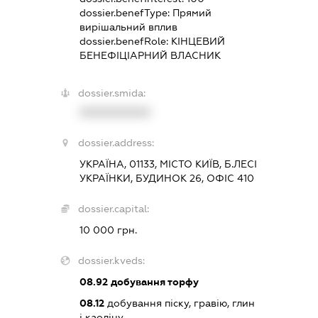
dossier.benefType:
Прямий
вирішальний вплив
dossier.benefRole:
КІНЦЕВИЙ
БЕНЕФІЦІАРНИЙ ВЛАСНИК
dossier.smida:
XXXXXXXXXX
dossier.address:
УКРАЇНА, 01133, МІСТО КИЇВ, Б.ЛЕСІ
УКРАЇНКИ, БУДИНОК 26, ОФІС 410
dossier.capital:
10 000 грн.
dossier.kveds:
08.92
добування торфу
08.12
добування піску, гравію, глин
і каоліну