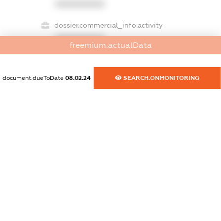
XXXXXXXXXX
dossier.commercial_info.activity
XXXXXXXXXX
freemium.actualData
document.dueToDate
08.02.24
SEARCH.ONMONITORING
freemium.exampleText_1
freemium.exampleText_2
freemium.anonymousPerSearch2
FREEMIUM.DETAILS
FREEMIUM.REGISTER