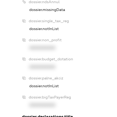
dossier.ndsAnnul
dossier.missingData
dossier.single_tax_reg
dossier.notInList
dossier.non_profit
XXXXXXXXXX
dossier.budget_dotation
XXXXXXXXXX
dossier.palne_akciz
dossier.notInList
dossier.bigTaxPayerReg
XXXXXXXXXX
dossier.declarations.title