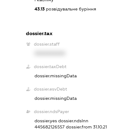
43.13
розвідувальне буріння
dossier.tax
dossier.staff
XXXXXXXXXX
dossier.taxDebt
dossier.missingData
dossier.esvDebt
dossier.missingData
dossier.ndsPayer
dossier.yes
dossier.ndsInn
445682126557
dossier.from 31.10.21