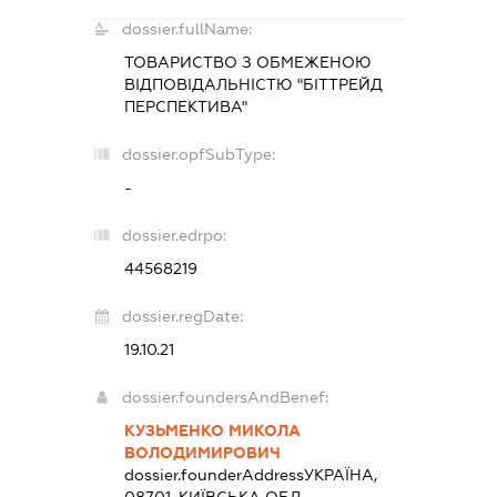
dossier.fullName:
ТОВАРИСТВО З ОБМЕЖЕНОЮ
ВІДПОВІДАЛЬНІСТЮ "БІТТРЕЙД
ПЕРСПЕКТИВА"
dossier.opfSubType:
-
dossier.edrpo:
44568219
dossier.regDate:
19.10.21
dossier.foundersAndBenef:
КУЗЬМЕНКО МИКОЛА
ВОЛОДИМИРОВИЧ
dossier.founderAddress
УКРАЇНА,