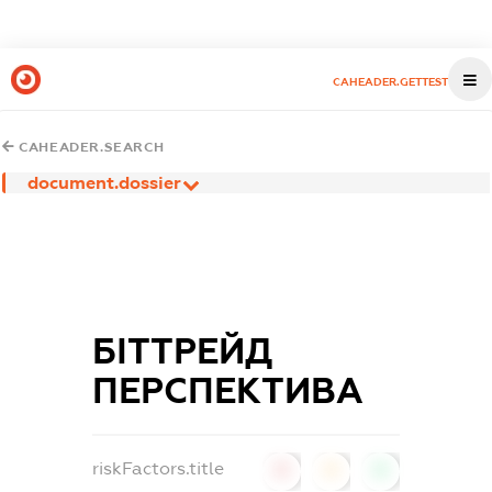
CAHEADER.GETTEST
CAHEADER.SEARCH
document.dossier
БІТТРЕЙД
ПЕРСПЕКТИВА
riskFactors.title
0
0
0