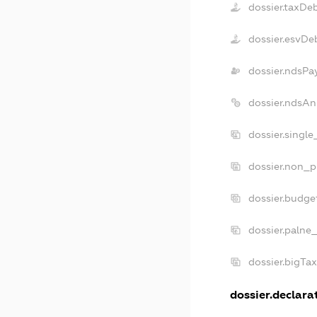
dossier.taxDe
dossier.esvDe
dossier.ndsPa
dossier.ndsAn
dossier.singl
dossier.non_p
dossier.budge
dossier.palne
dossier.bigTa
dossier.declarat