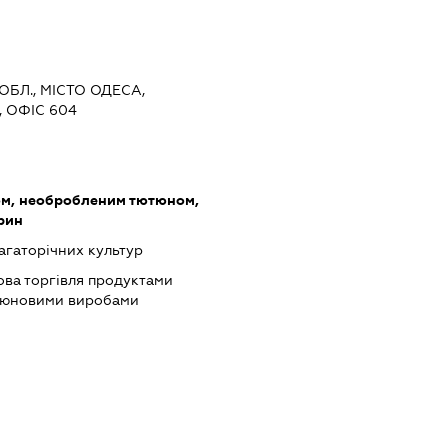
ОБЛ., МІСТО ОДЕСА,
 ОФІС 604
ом, необробленим тютюном,
рин
гаторічних культур
ова торгівля продуктами
ютюновими виробами