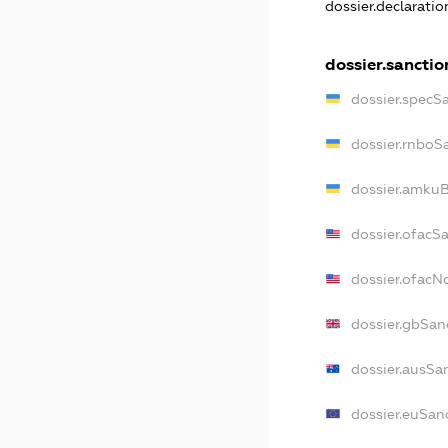
dossier.declarati
dossier.sanctio
dossier.specS
dossier.rnboS
dossier.amkuB
dossier.ofacS
dossier.ofac
dossier.gbSan
dossier.ausSa
dossier.euSan