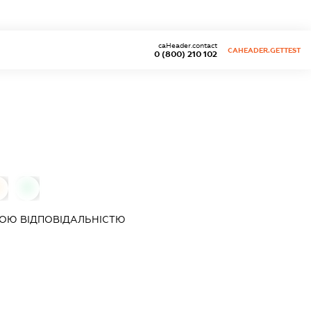
caHeader.contact
CAHEADER.GETTEST
0 (800) 210 102
0
0
ОЮ ВІДПОВІДАЛЬНІСТЮ