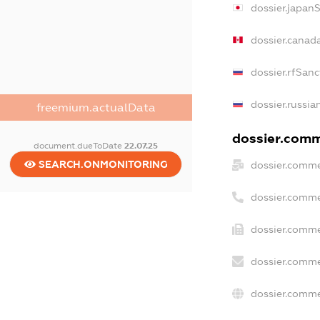
dossier.japan
dossier.canad
dossier.rfSanc
dossier.russia
freemium.actualData
dossier.comme
document.dueToDate
22.07.25
SEARCH.ONMONITORING
dossier.comme
dossier.comme
dossier.comme
dossier.comme
dossier.comme