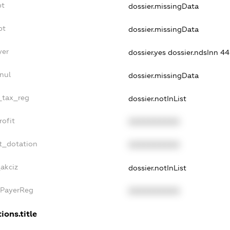
bt
dossier.missingData
bt
dossier.missingData
yer
dossier.yes
dossier.ndsInn 4
nul
dossier.missingData
e_tax_reg
dossier.notInList
rofit
XXXXXXXXXX
t_dotation
XXXXXXXXXX
_akciz
dossier.notInList
xPayerReg
XXXXXXXXXX
ions.title