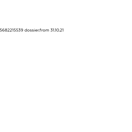
45682215539
dossier.from 31.10.21