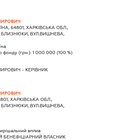
МИРОВИЧ
ЇНА, 64801, ХАРКІВСЬКА ОБЛ.,
 БЛИЗНЮКИ, ВУЛ.ВИШНЕВА,
їна
о фонду (грн.):
1 000 000
(100 %)
МИРОВИЧ
-
КЕРІВНИК
МИРОВИЧ
4801, ХАРКІВСЬКА ОБЛ.,
 БЛИЗНЮКИ, ВУЛ.ВИШНЕВА,
ирішальний вплив
Й БЕНЕФІЦІАРНИЙ ВЛАСНИК