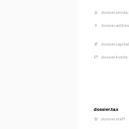
dossier.smida:
dossier.addres
dossier.capital
dossier.kveds:
dossier.tax
dossier.staff