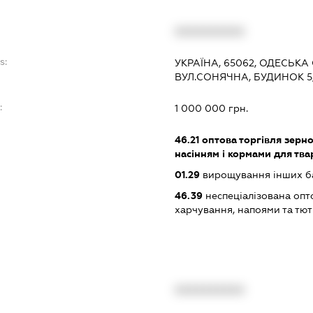
XXXXXXXXXX
s:
УКРАЇНА, 65062, ОДЕСЬКА 
ВУЛ.СОНЯЧНА, БУДИНОК 5,
:
1 000 000 грн.
46.21
оптова торгівля зерн
насінням і кормами для тва
01.29
вирощування інших ба
46.39
неспеціалізована опт
харчування, напоями та т
XXXXXXXXXX