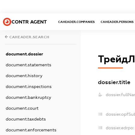
CONTR AGENT
CAHEADER.COMPANIES
CAHEADER.PERSONS
CAHEADER.SEARCH
document.dossier
ТрейдЛ
document.statements
document.history
dossier.title
document.inspections
dossier.fullNa
document.bankruptcy
document.court
dossier.opfSu
document.taxdebts
dossier.edrpo:
document.enforcements