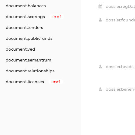
document.balances
dossier.regDat
document.scorings
new!
dossier.foun
document.tenders
document.publicfunds
document.ved
document.semantrum
dossier.heads:
document.relationships
document.licenses
new!
dossier.benefic