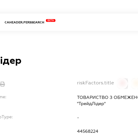
BETA
CAHEADER.PERSSEARCH
ідер
riskFactors.title
0
me:
ТОВАРИСТВО З ОБМЕЖЕН
"ТрейдЛідер"
bType:
-
44568224