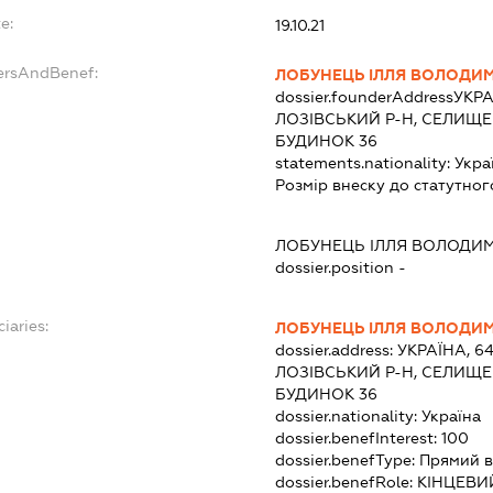
e:
19.10.21
dersAndBenef:
ЛОБУНЕЦЬ ІЛЛЯ ВОЛОДИ
dossier.founderAddress
УКРА
ЛОЗІВСЬКИЙ Р-Н, СЕЛИЩЕ
БУДИНОК 36
statements.nationality:
Укра
Розмір внеску до статутног
ЛОБУНЕЦЬ ІЛЛЯ ВОЛОДИ
dossier.position -
iaries:
ЛОБУНЕЦЬ ІЛЛЯ ВОЛОДИ
dossier.address:
УКРАЇНА, 6
ЛОЗІВСЬКИЙ Р-Н, СЕЛИЩЕ
БУДИНОК 36
dossier.nationality:
Україна
dossier.benefInterest:
100
dossier.benefType:
Прямий в
dossier.benefRole:
КІНЦЕВИ