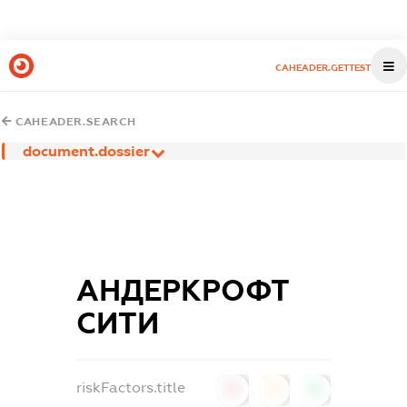
CAHEADER.GETTEST
CAHEADER.SEARCH
document.dossier
АНДЕРКРОФТ
СИТИ
riskFactors.title
0
0
0