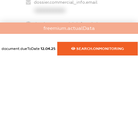
dossier.commercial_info.email
XXXXXXXXXX
dossier.commercial_info.website
freemium.actualData
XXXXXXXXXX
dossier.commercial_info.activity
document.dueToDate
12.04.25
SEARCH.ONMONITORING
XXXXXXXXXX
freemium.exampleText_1
freemium.exampleText_2
freemium.anonymousPerSearch2
FREEMIUM.DETAILS
FREEMIUM.REGISTER