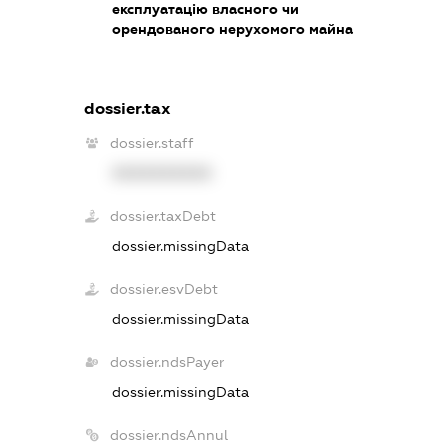
експлуатацію власного чи
орендованого нерухомого майна
dossier.tax
dossier.staff
XXXXXXXXXX
dossier.taxDebt
dossier.missingData
dossier.esvDebt
dossier.missingData
dossier.ndsPayer
dossier.missingData
dossier.ndsAnnul