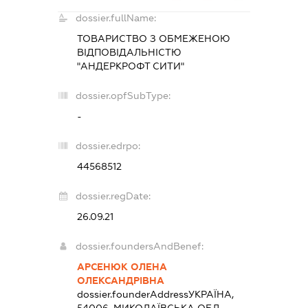
dossier.fullName:
ТОВАРИСТВО З ОБМЕЖЕНОЮ
ВІДПОВІДАЛЬНІСТЮ
"АНДЕРКРОФТ СИТИ"
dossier.opfSubType:
-
dossier.edrpo:
44568512
dossier.regDate:
26.09.21
dossier.foundersAndBenef:
АРСЕНЮК ОЛЕНА
ОЛЕКСАНДРІВНА
dossier.founderAddress
УКРАЇНА,